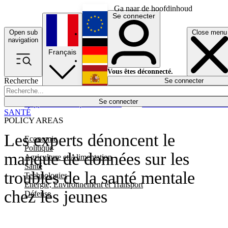
Ga naar de hoofdinhoud
Se connecter
Open sub
Close menu
English
navigation
Français
Deutsch
Vous êtes déconnecté.
Recherche
Se connecter
Español
Lumières éteintes
Se connecter
Rapporteur
Politique
Économie
Newsletters
Evénements
Em
SANTÉ
POLICY AREAS
Les experts dénoncent le
Economie
Politique
manque de données sur les
Agriculture et Alimentation
Santé
troubles de la santé mentale
Technologies
Energie, Environnement et Transport
chez les jeunes
Défense