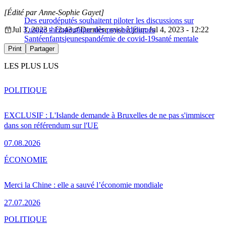
[Édité par Anne-Sophie Gayet]
Des eurodéputés souhaitent piloter les discussions sur
Jul 3, 2023 - 12:43
l’usage thérapeutique des psychédéliques
Dernière mise à jour: Jul 4, 2023 - 12:22
Santé
enfants
jeunes
pandémie de covid-19
santé mentale
Print
Partager
LES PLUS LUS
POLITIQUE
EXCLUSIF : L'Islande demande à Bruxelles de ne pas s'immiscer
dans son référendum sur l'UE
07.08.2026
ÉCONOMIE
Merci la Chine : elle a sauvé l’économie mondiale
27.07.2026
POLITIQUE