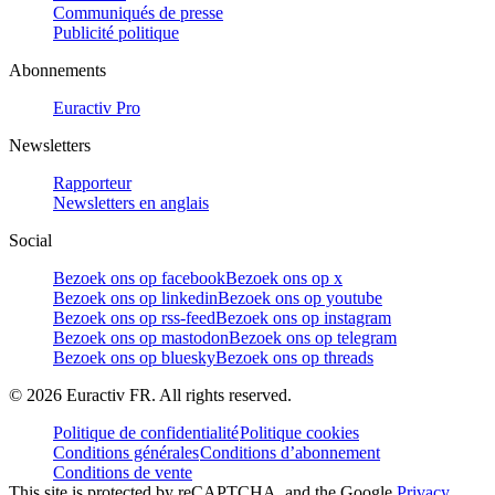
Communiqués de presse
Publicité politique
Abonnements
Euractiv Pro
Newsletters
Rapporteur
Newsletters en anglais
Social
Bezoek ons op facebook
Bezoek ons op x
Bezoek ons op linkedin
Bezoek ons op youtube
Bezoek ons op rss-feed
Bezoek ons op instagram
Bezoek ons op mastodon
Bezoek ons op telegram
Bezoek ons op bluesky
Bezoek ons op threads
©
2026
Euractiv FR. All rights reserved.
Politique de confidentialité
Politique cookies
Conditions générales
Conditions d’abonnement
Conditions de vente
This site is protected by reCAPTCHA, and the Google
Privacy