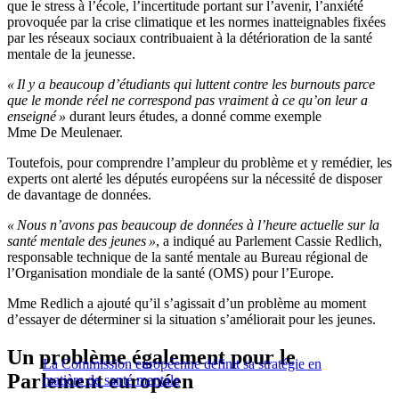
que le stress à l’école, l’incertitude portant sur l’avenir, l’anxiété
provoquée par la crise climatique et les normes inatteignables fixées
par les réseaux sociaux contribuaient à la détérioration de la santé
mentale de la jeunesse.
« Il y a beaucoup d’étudiants qui luttent contre les burnouts parce
que le monde réel ne correspond pas vraiment à ce qu’on leur a
enseigné »
durant leurs études, a donné comme exemple
Mme De Meulenaer.
Toutefois, pour comprendre l’ampleur du problème et y remédier, les
experts ont alerté les députés européens sur la nécessité de disposer
de davantage de données.
« Nous n’avons pas beaucoup de données à l’heure actuelle sur la
santé mentale des jeunes »
, a indiqué au Parlement Cassie Redlich,
responsable technique de la santé mentale au Bureau régional de
l’Organisation mondiale de la santé (OMS) pour l’Europe.
Mme Redlich a ajouté qu’il s’agissait d’un problème au moment
d’essayer de déterminer si la situation s’améliorait pour les jeunes.
Un problème également pour le
La Commission européenne définit sa stratégie en
Parlement européen
matière de santé mentale