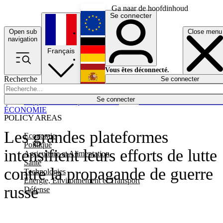
Ga naar de hoofdinhoud
Se connecter
Open sub
Close menu
English
navigation
Français
Deutsch
Vous êtes déconnecté.
Recherche
Se connecter
Español
Lumières éteintes
Se connecter
Rapporteur
Politique
Économie
Newsletters
Evénements
Em
ÉCONOMIE
POLICY AREAS
Les grandes plateformes
Economie
Politique
intensifient leurs efforts de lutte
Agriculture et Alimentation
Santé
contre la propagande de guerre
Technologies
Energie, Environnement et Transport
russe
Défense