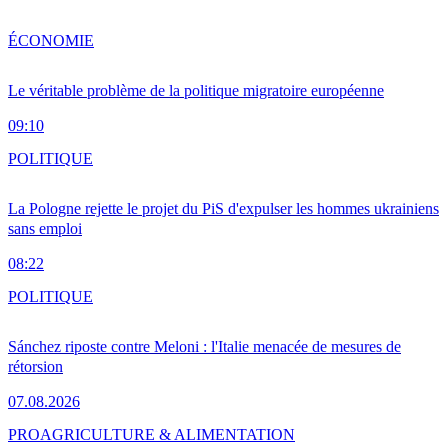
ÉCONOMIE
Le véritable problème de la politique migratoire européenne
09:10
POLITIQUE
La Pologne rejette le projet du PiS d'expulser les hommes ukrainiens
sans emploi
08:22
POLITIQUE
Sánchez riposte contre Meloni : l'Italie menacée de mesures de
rétorsion
07.08.2026
PRO
AGRICULTURE & ALIMENTATION