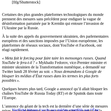
[fifg/Shutterstock]
Certaines des plus grandes plateformes technologiques du monde
prennent des mesures sans précédent pour endiguer la vague de
désinformation parrainée par le Kremlin qui entoure l’invasion de
l’Ukraine par la Russie.
À la suite des appels du gouvernement ukrainien, des parlementaires
européens et des sanctions imposées par l’Union européenne, les
plateformes de réseaux sociaux, dont YouTube et Facebook, ont
réagi rapidement.
« Meta fait le forcing pour faire taire les mensonges russes. Quand
YouTube le fera-t-il ? »
Mykhailo Fedorov, vice-Premier ministre et
ministre ukrainien de la Transformation numérique, a demandé sur
Twitter lundi 28 février au soir.
« Nous demandons à Google de
bloquer les médias d’État russes dans les termes les plus forts
possibles ».
Quelques heures plus tard, Google a annoncé qu’il allait bloquer les
chaînes YouTube de Russia Today (RT) et de Sputnik dans toute
l’Europe.
L’annonce du géant de la tech est la dernière d’une série de mesures
YouTube bloque l’accès aux médias contrôlés par l’État
prises par les plateformes en ligne pour aborder la question de la