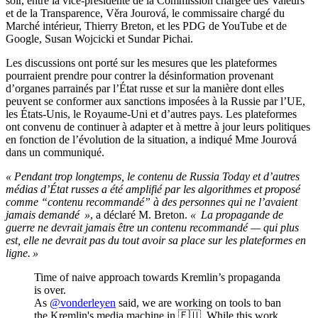
soir, entre la vice-présidente de la Commission chargée des Valeurs
et de la Transparence, Věra Jourová, le commissaire chargé du
Marché intérieur, Thierry Breton, et les PDG de YouTube et de
Google, Susan Wojcicki et Sundar Pichai.
Les discussions ont porté sur les mesures que les plateformes
pourraient prendre pour contrer la désinformation provenant
d’organes parrainés par l’État russe et sur la manière dont elles
peuvent se conformer aux sanctions imposées à la Russie par l’UE,
les États-Unis, le Royaume-Uni et d’autres pays. Les plateformes
ont convenu de continuer à adapter et à mettre à jour leurs politiques
en fonction de l’évolution de la situation, a indiqué Mme Jourová
dans un communiqué.
« Pendant trop longtemps, le contenu de Russia Today et d’autres
médias d’État russes a été amplifié par les algorithmes et proposé
comme “contenu recommandé” à des personnes qui ne l’avaient
jamais demandé »
, a déclaré M. Breton.
« La propagande de
guerre ne devrait jamais être un contenu recommandé — qui plus
est, elle ne devrait pas du tout avoir sa place sur les plateformes en
ligne. »
Time of naive approach towards Kremlin’s propaganda
is over.
As
@vonderleyen
said, we are working on tools to ban
the Kremlin's media machine in 🇪🇺. While this work