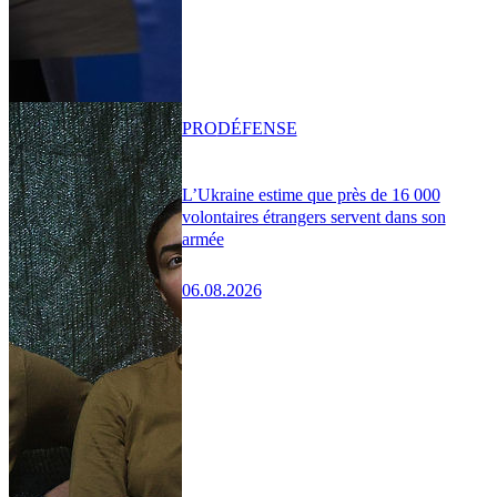
PRO
DÉFENSE
L’Ukraine estime que près de 16 000
volontaires étrangers servent dans son
armée
06.08.2026