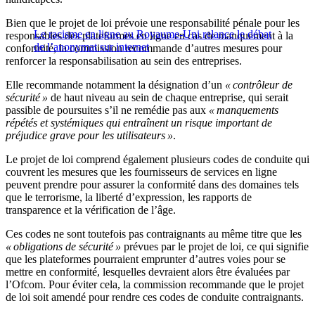
Bien que le projet de loi prévoie une responsabilité pénale pour les
Le racisme en ligne au Royaume-Uni relance le débat
responsables des plateformes en ligne en cas de manquement à la
de l’anonymat sur internet
conformité, la commission recommande d’autres mesures pour
renforcer la responsabilisation au sein des entreprises.
Elle recommande notamment la désignation d’un
« contrôleur de
sécurité »
de haut niveau au sein de chaque entreprise, qui serait
passible de poursuites s’il ne remédie pas aux
« manquements
répétés et systémiques qui entraînent un risque important de
préjudice grave pour les utilisateurs »
.
Le projet de loi comprend également plusieurs codes de conduite qui
couvrent les mesures que les fournisseurs de services en ligne
peuvent prendre pour assurer la conformité dans des domaines tels
que le terrorisme, la liberté d’expression, les rapports de
transparence et la vérification de l’âge.
Ces codes ne sont toutefois pas contraignants au même titre que les
« obligations de sécurité »
prévues par le projet de loi, ce qui signifie
que les plateformes pourraient emprunter d’autres voies pour se
mettre en conformité, lesquelles devraient alors être évaluées par
l’Ofcom. Pour éviter cela, la commission recommande que le projet
de loi soit amendé pour rendre ces codes de conduite contraignants.