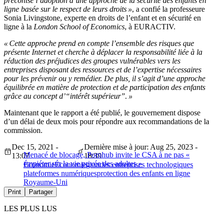
préconise l’adoption d’une approche de la sécurité des enfants en
ligne basée sur le respect de leurs droits »
, a confié la professeure
Sonia Livingstone, experte en droits de l’enfant et en sécurité en
ligne à la
London School of Economics
, à EURACTIV.
« Cette approche prend en compte l’ensemble des risques que
présente Internet et cherche à déplacer la responsabilité liée à la
réduction des préjudices des groupes vulnérables vers les
entreprises disposant des ressources et de l’expertise nécessaires
pour les prévenir ou y remédier. De plus, il s’agit d’une approche
équilibrée en matière de protection et de participation des enfants
grâce au concept d’“intérêt supérieur”. »
Maintenant que le rapport a été publié, le gouvernement dispose
d’un délai de deux mois pour répondre aux recommandations de la
commission.
Dec 15, 2021 -
Dernière mise à jour: Aug 25, 2023 -
Menacé de blocage, Pornhub invite le CSA à ne pas «
13:07
18:39
empiéter sur la vie privée des adultes »
Économie
Économie
grandes entreprises technologiques
plateformes numériques
protection des enfants en ligne
Royaume-Uni
Print
Partager
LES PLUS LUS