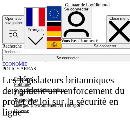
Ga naar de hoofdinhoud
Se connecter
Open sub
Close menu
English
navigation
Français
Deutsch
Vous êtes déconnecté.
Recherche
Se connecter
Español
Lumières éteintes
Se connecter
Rapporteur
Politique
Économie
Newsletters
Evénements
Em
ÉCONOMIE
POLICY AREAS
Les législateurs britanniques
Economie
Politique
demandent un renforcement du
Agriculture et Alimentation
Santé
projet de loi sur la sécurité en
Technologies
Energie, Environnement et Transport
ligne
Défense