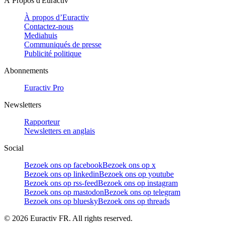
À Propos d'Euractiv
À propos d’Euractiv
Contactez-nous
Mediahuis
Communiqués de presse
Publicité politique
Abonnements
Euractiv Pro
Newsletters
Rapporteur
Newsletters en anglais
Social
Bezoek ons op facebook
Bezoek ons op x
Bezoek ons op linkedin
Bezoek ons op youtube
Bezoek ons op rss-feed
Bezoek ons op instagram
Bezoek ons op mastodon
Bezoek ons op telegram
Bezoek ons op bluesky
Bezoek ons op threads
©
2026
Euractiv FR. All rights reserved.