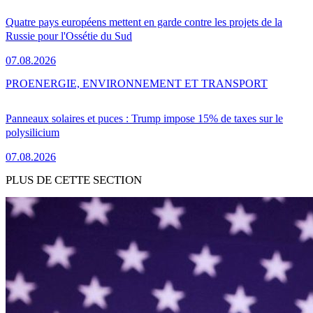
Quatre pays européens mettent en garde contre les projets de la
Russie pour l'Ossétie du Sud
07.08.2026
PRO
ENERGIE, ENVIRONNEMENT ET TRANSPORT
Panneaux solaires et puces : Trump impose 15% de taxes sur le
polysilicium
07.08.2026
PLUS DE CETTE SECTION