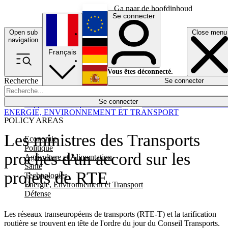
Ga naar de hoofdinhoud
Se connecter
Open sub
Close menu
English
navigation
Français
Deutsch
Vous êtes déconnecté.
Recherche
Se connecter
Español
Lumières éteintes
Se connecter
Rapporteur
Politique
Économie
Newsletters
Evénements
Em
ENERGIE, ENVIRONNEMENT ET TRANSPORT
POLICY AREAS
Les ministres des Transports
Economie
Politique
proches d'un accord sur les
Agriculture et Alimentation
Santé
projets de RTE
Technologies
Energie, Environnement et Transport
Défense
Les réseaux transeuropéens de transports (RTE-T) et la tarification
routière se trouvent en tête de l'ordre du jour du Conseil Transports.