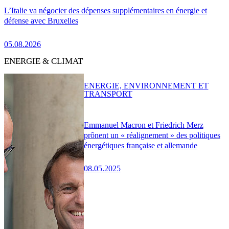
L’Italie va négocier des dépenses supplémentaires en énergie et
défense avec Bruxelles
05.08.2026
ENERGIE & CLIMAT
ENERGIE, ENVIRONNEMENT ET
TRANSPORT
Emmanuel Macron et Friedrich Merz
prônent un « réalignement » des politiques
énergétiques française et allemande
08.05.2025