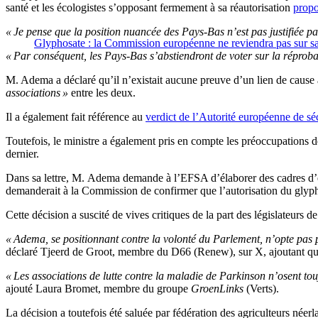
santé et les écologistes s’opposant fermement à sa réautorisation
propo
« Je pense que la position nuancée des Pays-Bas n’est pas justifiée p
Glyphosate : la Commission européenne ne reviendra pas sur sa 
« Par conséquent, les Pays-Bas s’abstiendront de voter sur la répro
M. Adema a déclaré qu’il n’existait aucune preuve d’un lien de cause à
associations »
entre les deux.
Il a également fait référence au
verdict de l’Autorité européenne de s
Toutefois, le ministre a également pris en compte les préoccupations d
dernier.
Dans sa lettre, M. Adema demande à l’EFSA d’élaborer des cadres d’éval
demanderait à la Commission de confirmer que l’autorisation du glyphos
Cette décision a suscité de vives critiques de la part des législateurs 
« Adema, se positionnant contre la volonté du Parlement, n’opte pas po
déclaré Tjeerd de Groot, membre du D66 (Renew), sur X, ajoutant qu
« Les associations de lutte contre la maladie de Parkinson n’osent tou
ajouté Laura Bromet, membre du groupe
GroenLinks
(Verts).
La décision a toutefois été saluée par fédération des agriculteurs néer