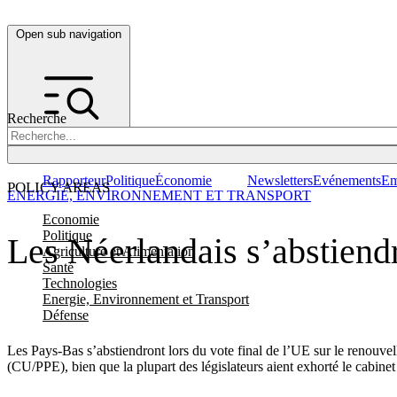
Open sub navigation
Recherche
Rapporteur
Politique
Économie
Newsletters
Evénements
Em
POLICY AREAS
ENERGIE, ENVIRONNEMENT ET TRANSPORT
Economie
Politique
Les Néerlandais s’abstiend
Agriculture et Alimentation
Santé
Technologies
Energie, Environnement et Transport
Défense
Les Pays-Bas s’abstiendront lors du vote final de l’UE sur le renouvell
(CU/PPE), bien que la plupart des législateurs aient exhorté le cabinet