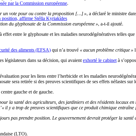
sée par la Commission européenne
.
ar un vote pour ou contre la proposition […] »
, a déclaré le ministre da
position, affirme Stélla Kyriakídes
bation du glyphosate de la Commission européenne »
, a-t-il ajouté.
 effet entre le glyphosate et les maladies neurodégénératives telles qu
écurité des aliments (EFSA)
qui n’a trouvé
« aucun problème critique »
l
es législateurs dans sa décision, qui avaient
exhorté le cabinet
à s’oppos
uation pour les liens entre l’herbicide et les maladies neurodégénérativ
ate sera retirée si des preuves scientifiques de ses effets néfastes sur
de centre gauche et de gauche.
ur la santé des agriculteurs, des jardiniers et des résidents locaux en
’
« il y a trop de preuves scientifiques que ce produit chimique entraîn
jours pas prendre position. Le gouvernement devrait protéger la santé de 
landaise (LTO).