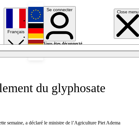
Se connecter
Close menu
English
Français
Deutsch
Vous êtes déconnecté.
Se connecter
Español
Lumières éteintes
llement du glyphosate
ette semaine, a déclaré le ministre de l’Agriculture Piet Adema