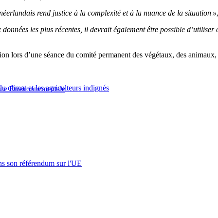
éerlandais rend justice à la complexité et à la nuance de la situation »
nnées les plus récentes, il devrait également être possible d’utiliser 
ion lors d’une séance du comité permanent des végétaux, des animaux,
u climat et les agriculteurs indignés
que Environnementale
s son référendum sur l'UE