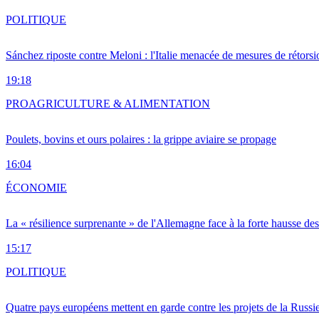
POLITIQUE
Sánchez riposte contre Meloni : l'Italie menacée de mesures de rétorsi
19:18
PRO
AGRICULTURE & ALIMENTATION
Poulets, bovins et ours polaires : la grippe aviaire se propage
16:04
ÉCONOMIE
La « résilience surprenante » de l'Allemagne face à la forte hausse de
15:17
POLITIQUE
Quatre pays européens mettent en garde contre les projets de la Russi