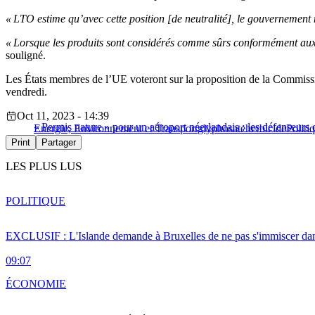
« LTO estime qu’avec cette position [de neutralité], le gouvernement n
« Lorsque les produits sont considérés comme sûrs conformément aux do
souligné.
Les États membres de l’UE voteront sur la proposition de la Commiss
vendredi.
Oct 11, 2023 - 14:39
« Permis nature » pour un aéroport néerlandais : les défenseurs d
Energie, Environnement et Transport
glyphosate
herbicide
Politi
Print
Partager
LES PLUS LUS
POLITIQUE
EXCLUSIF : L'Islande demande à Bruxelles de ne pas s'immiscer dan
09:07
ÉCONOMIE