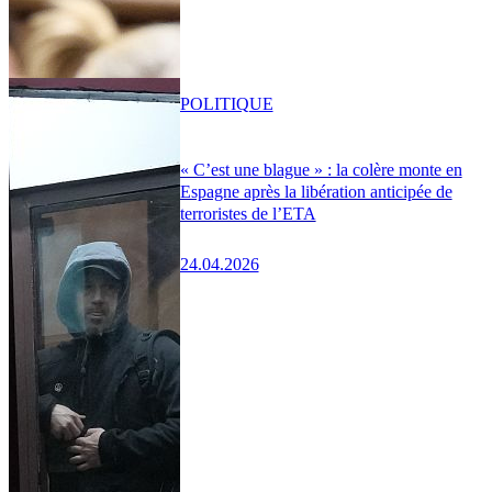
POLITIQUE
« C’est une blague » : la colère monte en
Espagne après la libération anticipée de
terroristes de l’ETA
24.04.2026