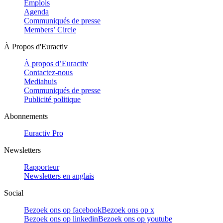
Emplois
Agenda
Communiqués de presse
Members’ Circle
À Propos d'Euractiv
À propos d’Euractiv
Contactez-nous
Mediahuis
Communiqués de presse
Publicité politique
Abonnements
Euractiv Pro
Newsletters
Rapporteur
Newsletters en anglais
Social
Bezoek ons op facebook
Bezoek ons op x
Bezoek ons op linkedin
Bezoek ons op youtube