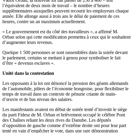
Viktor Orban, la nouvelle loi fait passer de 250 à 400 – soit
l’équivalent de deux mois de travail – le nombre d’heures
supplémentaires auxquelles peuvent recourir les employeurs chaque
année. Elle allonge aussi à trois ans le délai de paiement de ces
heures, contre un an maximum actuellement.
« Le gouvernement est du côté des travailleurs », a affirmé M.
Orban selon qui cette modification permettra à ceux qui le souhaitent
d’augmenter leurs revenus.
Quelque 1 500 personnes se sont rassemblées dans la soirée devant
le parlement, certains se mettant à genou pour symboliser le fait
d’être « devenus esclaves ».
Unité dans la contestation
Les opposants à la loi ont dénoncé la pression des géants allemands
de l’automobile, piliers de l’économie hongroise, pour flexibiliser le
temps de travail dans un contexte de pénurie criante de main-
d’œuvre et de bas niveau des salaires.
Les manifestants avaient en début de soirée tenté d’investir le siège
du parti Fidesz de M. Orban et brièvement occupé le célèbre Pont
des Chaînes reliant les deux rives du Danube. Les députés
d’opposition de gauche comme d’extrême droite ont pour leur part
tenté en vain d’empêcher le vote, dans une rare démonstration