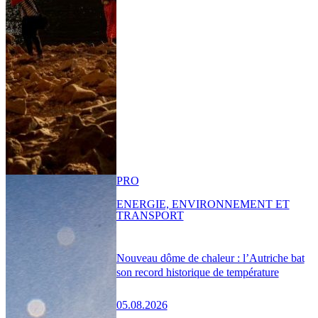
PRO
ENERGIE, ENVIRONNEMENT ET
TRANSPORT
Nouveau dôme de chaleur : l’Autriche bat
son record historique de température
05.08.2026