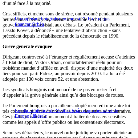
d’unité face à la majorité.
Cris, sifflets, et même sons de sirène, ont résonné pendant plusieurs
Un opposant hongrois demande à l’UE de ne pas
heures dans l’hémicycle, laissant impassible le chef du
financer Orbán
gouvernement qui assistait aux débats. Le président du Parlement,
Laszlo Kover, a dénoncé « une tentative d’obstruction » sans
précédent depuis le rétablissement de la démocratie en 1990.
Grève générale évoquée
Dirigeant controversé à l’étranger et régulièrement accusé d’atteintes
à l’Etat de droit, Viktor Orban, confortablement réélu pour un
troisième mandat d’affilée en avril, dispose d’une majorité des deux
tiers pour son parti Fidesz, au pouvoir depuis 2010. La loi a été
adoptée par 130 voix contre 52, et une abstention.
Les syndicats hongrois ont menacé de ne pas en rester là et
d’appeler à la grève générale ainsi qu’à des blocages de routes.
Le Parlement hongrois a par ailleurs adopté mercredi une autre loi
Le plan d’attaque de Viktor Orbán pour une nouvelle
très contestée qui crée de nouvelles cours de justice administrative.
Europe illibérale
Ces juridictions auront notamment à traiter de dossiers sensibles
comme les appels d’offre publics ou les contentieux électoraux.
Selon ses détracteurs, le nouvel ordre juridique va porter atteinte au