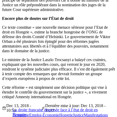
principe de séparation des pouvoirs car il donne au ministre de la
Justice un rôle prépondérant dans la nomination des juges de la
future Cour supérieure administrative.
Encore plus de doutes sur l’État de droit
Ce texte constitue « une nouvelle menace sérieuse pour l’Etat de
droit en Hongrie », estime la branche hongroise de l’ONG de
défense des droits Comité d’Helsinki. Le gouvernement de Viktor
Orban a été plusieurs fois épinglé pour des réformes jugées
attentatoires aux libertés et à l’équilibre des pouvoirs, notamment
dans le domaine de la justice.
Le ministre de la Justice Laszlo Trocsanyi a balayé ces craintes,
expliquant que les nouvelles cours, qui verront le jour en 2020,
rendront le système judiciaire plus efficace. Il s’est dit également prêt
à tenir compte des remarques que devrait formuler un groupe
d’experts européens à propos de cette loi.
Cette réforme « est simplement une décision politique qui vise à
étendre le contrôle du gouvernement sur la justice », a vivement
critiqué Amnesty international en Hongrie.
Dec 13, 2018 -
Dernière mise à jour: Dec 13, 2018 -
La droite française dispersée face à l’état de droit en
10:54
11:22
Hongrie
Économie
Emploi-Économie
Hongrie
Justice
Manifestations