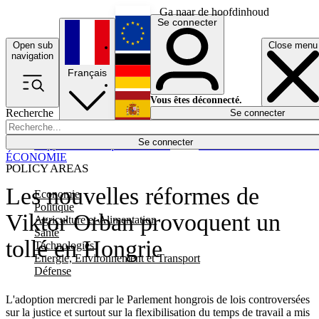
Ga naar de hoofdinhoud
Se connecter
Open sub
Close menu
English
navigation
Français
Deutsch
Vous êtes déconnecté.
Recherche
Se connecter
Español
Lumières éteintes
Se connecter
Rapporteur
Politique
Économie
Newsletters
Evénements
Em
ÉCONOMIE
POLICY AREAS
Les nouvelles réformes de
Economie
Politique
Viktor Orban provoquent un
Agriculture et Alimentation
Santé
tollé en Hongrie
Technologies
Energie, Environnement et Transport
Défense
L'adoption mercredi par le Parlement hongrois de lois controversées
sur la justice et surtout sur la flexibilisation du temps de travail a mis