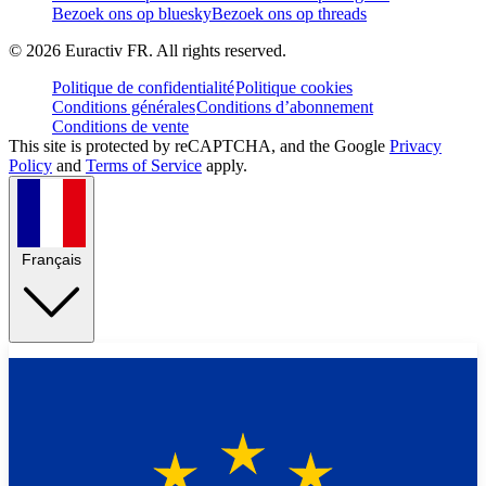
Bezoek ons op bluesky
Bezoek ons op threads
©
2026
Euractiv FR. All rights reserved.
Politique de confidentialité
Politique cookies
Conditions générales
Conditions d’abonnement
Conditions de vente
This site is protected by reCAPTCHA, and the Google
Privacy
Policy
and
Terms of Service
apply.
Français