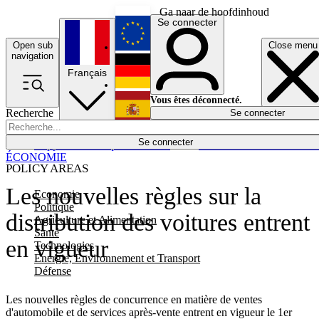
Ga naar de hoofdinhoud
Se connecter
Open sub
Close menu
English
navigation
Français
Deutsch
Vous êtes déconnecté.
Recherche
Se connecter
Español
Lumières éteintes
Se connecter
Rapporteur
Politique
Économie
Newsletters
Evénements
Em
ÉCONOMIE
POLICY AREAS
Les nouvelles règles sur la
Economie
Politique
distribution des voitures entrent
Agriculture et Alimentation
Santé
en vigueur
Technologies
Energie, Environnement et Transport
Défense
Les nouvelles règles de concurrence en matière de ventes
d'automobile et de services après-vente entrent en vigueur le 1er