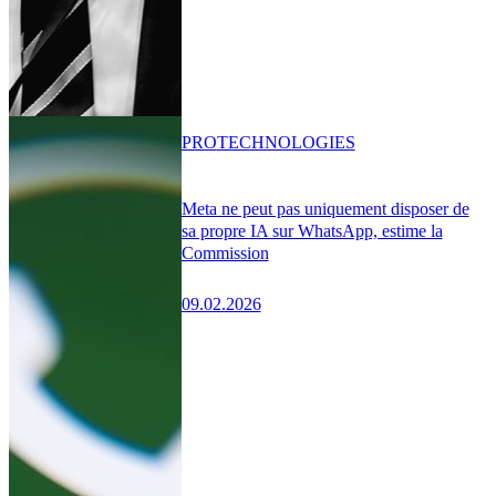
PRO
TECHNOLOGIES
Meta ne peut pas uniquement disposer de
sa propre IA sur WhatsApp, estime la
Commission
09.02.2026