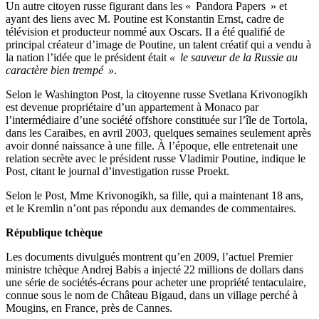
Un autre citoyen russe figurant dans les « Pandora Papers » et
ayant des liens avec M. Poutine est Konstantin Ernst, cadre de
télévision et producteur nommé aux Oscars. Il a été qualifié de
principal créateur d’image de Poutine, un talent créatif qui a vendu à
la nation l’idée que le président était
« le sauveur de la Russie au
caractère bien trempé »
.
Selon le Washington Post, la citoyenne russe Svetlana Krivonogikh
est devenue propriétaire d’un appartement à Monaco par
l’intermédiaire d’une société offshore constituée sur l’île de Tortola,
dans les Caraïbes, en avril 2003, quelques semaines seulement après
avoir donné naissance à une fille. À l’époque, elle entretenait une
relation secrète avec le président russe Vladimir Poutine, indique le
Post, citant le journal d’investigation russe Proekt.
Selon le Post, Mme Krivonogikh, sa fille, qui a maintenant 18 ans,
et le Kremlin n’ont pas répondu aux demandes de commentaires.
République tchèque
Les documents divulgués montrent qu’en 2009, l’actuel Premier
ministre tchèque Andrej Babis a injecté 22 millions de dollars dans
une série de sociétés-écrans pour acheter une propriété tentaculaire,
connue sous le nom de Château Bigaud, dans un village perché à
Mougins, en France, près de Cannes.