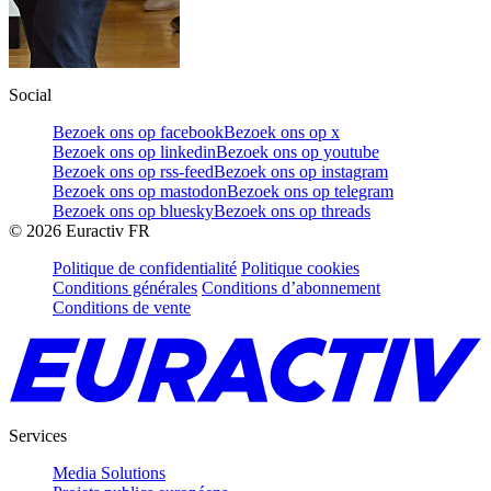
Social
Bezoek ons op facebook
Bezoek ons op x
Bezoek ons op linkedin
Bezoek ons op youtube
Bezoek ons op rss-feed
Bezoek ons op instagram
Bezoek ons op mastodon
Bezoek ons op telegram
Bezoek ons op bluesky
Bezoek ons op threads
©
2026
Euractiv FR
Politique de confidentialité
Politique cookies
Conditions générales
Conditions d’abonnement
Conditions de vente
Services
Media Solutions