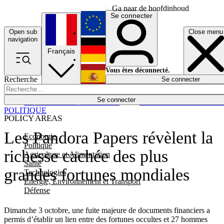
Ga naar de hoofdinhoud
Se connecter
Open sub
Close menu
English
navigation
Français
Deutsch
Vous êtes déconnecté.
Recherche
Se connecter
Español
Lumières éteintes
Se connecter
Rapporteur
Politique
Économie
Newsletters
Evénements
Em
POLITIQUE
POLICY AREAS
Les Pandora Papers révèlent la
Economie
Politique
richesse cachée des plus
Agriculture et Alimentation
Santé
grandes fortunes mondiales
Technologies
Energie, Environnement et Transport
Défense
Dimanche 3 octobre, une fuite majeure de documents financiers a
permis d’établir un lien entre des fortunes occultes et 27 hommes