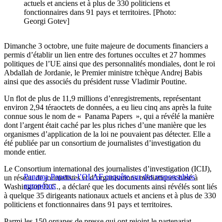
actuels et anciens et à plus de 330 politiciens et
fonctionnaires dans 91 pays et territoires. [Photo:
Georgi Gotev]
Dimanche 3 octobre, une fuite majeure de documents financiers a
permis d’établir un lien entre des fortunes occultes et 27 hommes
politiques de l’UE ainsi que des personnalités mondiales, dont le roi
Abdallah de Jordanie, le Premier ministre tchèque Andrej Babis
ainsi que des associés du président russe Vladimir Poutine.
Un flot de plus de 11,9 millions d’enregistrements, représentant
environ 2,94 téraoctets de données, a eu lieu cinq ans après la fuite
connue sous le nom de « Panama Papers », qui a révélé la manière
dont l’argent était caché par les plus riches d’une manière que les
organismes d’application de la loi ne pouvaient pas détecter. Elle a
été publiée par un consortium de journalistes d’investigation du
monde entier.
Le Consortium international des journalistes d’investigation (ICIJ),
Panama Papers : l’OLAF enquête sur des responsables
un réseau de journalistes et d’organisations médiatiques basé à
européens
Washington D.C., a déclaré que les documents ainsi révélés sont liés
à quelque 35 dirigeants nationaux actuels et anciens et à plus de 330
politiciens et fonctionnaires dans 91 pays et territoires.
Parmi les 150 organes de presse qui ont rejoint le partenariat