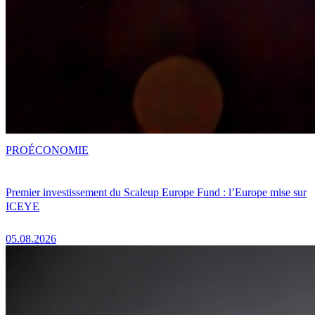
PRO
ÉCONOMIE
Premier investissement du Scaleup Europe Fund : l’Europe mise sur
ICEYE
05.08.2026