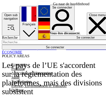
Ga naar de hoofdinhoud
Se connecter
Open sub
Close menu
English
navigation
Français
Deutsch
Vous êtes déconnecté.
Recherche
Se connecter
Español
Lumières éteintes
Se connecter
Rapporteur
Politique
Économie
Newsletters
Evénements
Em
ÉCONOMIE
POLICY AREAS
Les pays de l’UE s'accordent
Economie
Politique
sur la réglementation des
Agriculture et Alimentation
Santé
plateformes, mais des divisions
Technologies
Energie, Environnement et Transport
subsistent
Défense