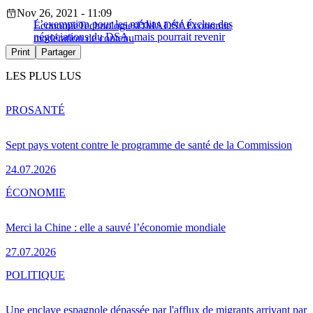
Nov 26, 2021 - 11:09
L’exemption pour les médias a été exclue des
Économie
Technologies
DMA
DSA
Économie
négociations du DSA, mais pourrait revenir
modération de contenu
Print
Partager
LES PLUS LUS
PRO
SANTÉ
Sept pays votent contre le programme de santé de la Commission
24.07.2026
ÉCONOMIE
Merci la Chine : elle a sauvé l’économie mondiale
27.07.2026
POLITIQUE
Une enclave espagnole dépassée par l'afflux de migrants arrivant par