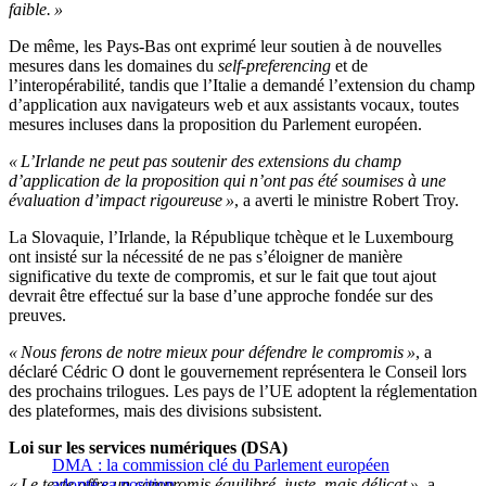
faible. »
De même, les Pays-Bas ont exprimé leur soutien à de nouvelles
mesures dans les domaines du
self-preferencing
et de
l’interopérabilité, tandis que l’Italie a demandé l’extension du champ
d’application aux navigateurs web et aux assistants vocaux, toutes
mesures incluses dans la proposition du Parlement européen.
« L’Irlande ne peut pas soutenir des extensions du champ
d’application de la proposition qui n’ont pas été soumises à une
évaluation d’impact rigoureuse »
, a averti le ministre Robert Troy.
La Slovaquie, l’Irlande, la République tchèque et le Luxembourg
ont insisté sur la nécessité de ne pas s’éloigner de manière
significative du texte de compromis, et sur le fait que tout ajout
devrait être effectué sur la base d’une approche fondée sur des
preuves.
« Nous ferons de notre mieux pour défendre le compromis »
, a
déclaré Cédric O dont le gouvernement représentera le Conseil lors
des prochains trilogues. Les pays de l’UE adoptent la réglementation
des plateformes, mais des divisions subsistent.
Loi sur les services numériques (DSA)
DMA : la commission clé du Parlement européen
« Le texte offre un compromis équilibré, juste, mais délicat »
adopte sa position
, a