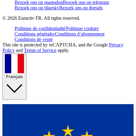
Bezoek ons op mastodon
Bezoek ons op telegram
Bezoek ons op bluesky
Bezoek ons op threads
©
2026
Euractiv FR. All rights reserved.
Politique de confidentialité
Politique cookies
Conditions générales
Conditions d’abonnement
Conditions de vente
This site is protected by reCAPTCHA, and the Google
Privacy
Policy
and
Terms of Service
apply.
Français