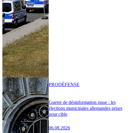
PRO
DÉFENSE
Guerre de désinformation russe : les
élections municipales allemandes prises
pour cible
06.08.2026