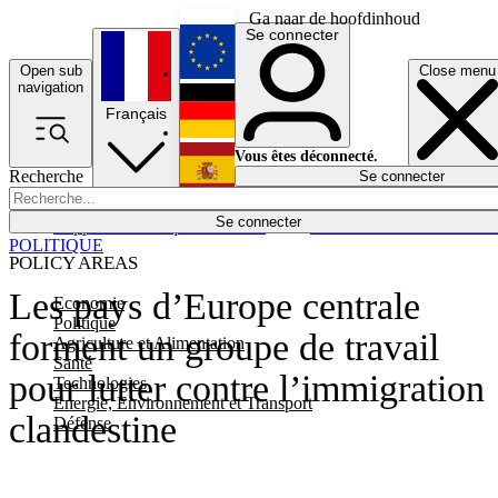
Ga naar de hoofdinhoud
Se connecter
Open sub
Close menu
English
navigation
Français
Deutsch
Vous êtes déconnecté.
Recherche
Se connecter
Español
Lumières éteintes
Se connecter
Rapporteur
Politique
Économie
Newsletters
Evénements
Em
POLITIQUE
POLICY AREAS
Les pays d’Europe centrale
Economie
Politique
forment un groupe de travail
Agriculture et Alimentation
Santé
pour lutter contre l’immigration
Technologies
Energie, Environnement et Transport
clandestine
Défense