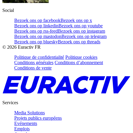
Social
Bezoek ons op facebook
Bezoek ons op x
Bezoek ons op linkedin
Bezoek ons op youtube
Bezoek ons op rss-feed
Bezoek ons op instagram
Bezoek ons op mastodon
Bezoek ons op telegram
Bezoek ons op bluesky
Bezoek ons op threads
©
2026
Euractiv FR
Politique de confidentialité
Politique cookies
Conditions générales
Conditions d’abonnement
Conditions de vente
Services
Media Solutions
Projets publics européens
Evénements
Emplois