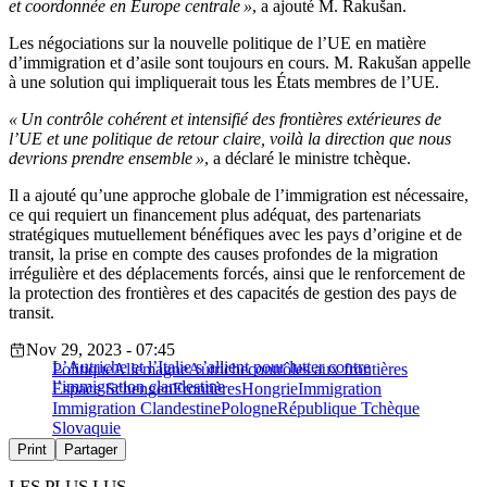
et coordonnée en Europe centrale »
, a ajouté M. Rakušan.
Les négociations sur la nouvelle politique de l’UE en matière
d’immigration et d’asile sont toujours en cours. M. Rakušan appelle
à une solution qui impliquerait tous les États membres de l’UE.
« Un contrôle cohérent et intensifié des frontières extérieures de
l’UE et une politique de retour claire, voilà la direction que nous
devrions prendre ensemble »
, a déclaré le ministre tchèque.
Il a ajouté qu’une approche globale de l’immigration est nécessaire,
ce qui requiert un financement plus adéquat, des partenariats
stratégiques mutuellement bénéfiques avec les pays d’origine et de
transit, la prise en compte des causes profondes de la migration
irrégulière et des déplacements forcés, ainsi que le renforcement de
la protection des frontières et des capacités de gestion des pays de
transit.
Nov 29, 2023 - 07:45
L’Autriche et l’Italie s’allient pour lutter contre
Politique
Allemagne
Autriche
contrôles aux frontières
l’immigration clandestine
Espace Schengen
Frontières
Hongrie
Immigration
Immigration Clandestine
Pologne
République Tchèque
Slovaquie
Print
Partager
LES PLUS LUS