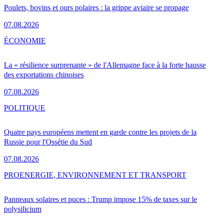
Poulets, bovins et ours polaires : la grippe aviaire se propage
07.08.2026
ÉCONOMIE
La « résilience surprenante » de l'Allemagne face à la forte hausse
des exportations chinoises
07.08.2026
POLITIQUE
Quatre pays européens mettent en garde contre les projets de la
Russie pour l'Ossétie du Sud
07.08.2026
PRO
ENERGIE, ENVIRONNEMENT ET TRANSPORT
Panneaux solaires et puces : Trump impose 15% de taxes sur le
polysilicium