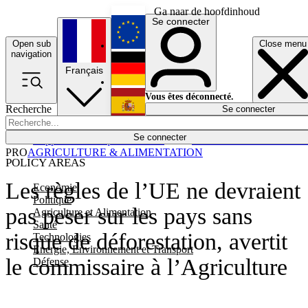
Ga naar de hoofdinhoud
Se connecter
Open sub
Close menu
English
navigation
Français
Deutsch
Vous êtes déconnecté.
Recherche
Se connecter
Español
Lumières éteintes
Se connecter
Rapporteur
Politique
Économie
Newsletters
Evénements
Em
PRO
AGRICULTURE & ALIMENTATION
POLICY AREAS
Les règles de l’UE ne devraient
Economie
Politique
pas peser sur les pays sans
Agriculture et Alimentation
Santé
risque de déforestation, avertit
Technologies
Energie, Environnement et Transport
le commissaire à l’Agriculture
Défense