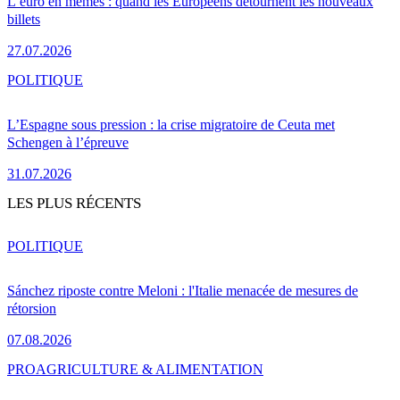
L’euro en mèmes : quand les Européens détournent les nouveaux
billets
27.07.2026
POLITIQUE
L’Espagne sous pression : la crise migratoire de Ceuta met
Schengen à l’épreuve
31.07.2026
LES PLUS RÉCENTS
POLITIQUE
Sánchez riposte contre Meloni : l'Italie menacée de mesures de
rétorsion
07.08.2026
PRO
AGRICULTURE & ALIMENTATION