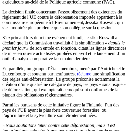
agriculteurs au-delà de la Politique agricole commune (PAC).
La décision finale concernant l’assouplissement des exigences du
règlement de l’UE contre la déforestation importée appartient à la
commissaire européenne à l’Environnement, Jessika Roswall, qui
s’est montrée plus prudente que son collègue sur la question.
S’exprimant lors du même évènement lundi, Jessika Roswall a
déclaré que la Commission travaillait à la simplification
« depuis le
premier jour »
de son entrée en fonction, citant les lignes directrices
de mise en œuvre actualisées publiées en avril et le lancement d’un
outil d’analyse comparative la semaine dernière.
En parallèle, un groupe d’États membres, mené par l’Autriche et le
Luxembourg et soutenu par neuf autres,
réclame
une simplification
des règles anti-déforestation. Le groupe préconise notamment la
création d’une quatrième catégorie de pays, les pays « sans risque »
de déforestation, qui exempterait ceux qui sont conformes de la
plupart des obligations règlementaires.
Parmi les partisans de cette initiative figure la Finlande, l’un des
pays de l’UE ayant la plus forte couverture forestière, où
l’agriculture et la sylviculture sont étroitement liées.
« Nous souhaitons lutter contre cette déforestation, mais il est
important que cela n’entraîne pas une charge trop lourde et nous