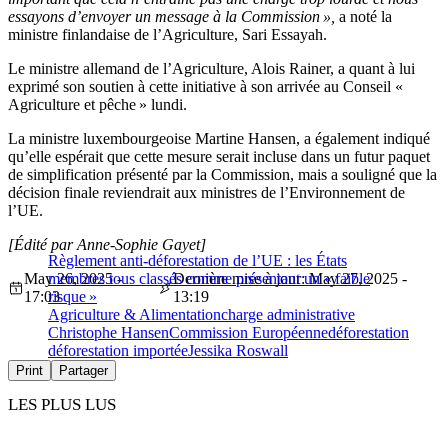
essayons d’envoyer un message à la Commission »,
a noté la
ministre finlandaise de l’Agriculture, Sari Essayah.
Le ministre allemand de l’Agriculture, Alois Rainer, a quant à lui
exprimé son soutien à cette initiative à son arrivée au Conseil «
Agriculture et pêche » lundi.
La ministre luxembourgeoise Martine Hansen, a également indiqué
qu’elle espérait que cette mesure serait incluse dans un futur paquet
de simplification présenté par la Commission, mais a souligné que la
décision finale reviendrait aux ministres de l’Environnement de
l’UE.
[Édité par Anne-Sophie Gayet]
Règlement anti-déforestation de l’UE : les États
May 26, 2025 -
membres tous classés comme présentant un « faible
Dernière mise à jour: May 27, 2025 -
17:03
risque »
13:19
Agriculture & Alimentation
charge administrative
Christophe Hansen
Commission Européenne
déforestation
déforestation importée
Jessika Roswall
Print
Partager
LES PLUS LUS