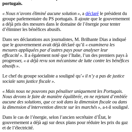
portugais.
«
Nous
n’
avons éliminé aucune solution
»
, a
déclaré
le président du
groupe parlementaire du PS portugais.
Il ajoute que le gouvernement
a déjà pris des mesures dans le domaine de
l’
énergie pour tenter
d’
éliminer les bénéfices abusifs.
Dans ses déclarations aux journalistes,
M.
Brilhante Dias a indiqué
que le gouvernement avait déjà déclaré
qu’
il
«
examinera les
mesures appliquées par
d’
autres pays pour analyser leur
efficacité
»
.
Il a également noté que
l’
Italie,
l’
un des premiers pays à
progresser,
«
a déjà revu son mécanisme de lutte contre les bénéfices
abusifs
»
.
Le chef du groupe socialiste a souligné
qu’
«
il
n’
y a pas de justice
sociale sans justice fiscale
»
.
«
Mais nous ne pouvons pas pénaliser uniquement les Portugais.
Nous devons le faire de manière équilibrée, en ne rejetant
d’emblée
aucune des solutions, que ce soit dans la dimension fiscale ou dans
la dimension
d’
intervention directe sur les marchés
»
, a-t-il souligné.
Dans le cas de
l’
énergie, selon
l’
ancien
secrétaire d’État
, le
gouvernement a déjà agi sur deux plans pour réduire les prix du gaz
et de
l’
électricité.