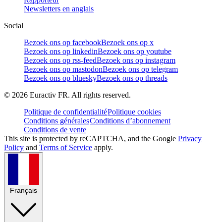
Newsletters en anglais
Social
Bezoek ons op facebook
Bezoek ons op x
Bezoek ons op linkedin
Bezoek ons op youtube
Bezoek ons op rss-feed
Bezoek ons op instagram
Bezoek ons op mastodon
Bezoek ons op telegram
Bezoek ons op bluesky
Bezoek ons op threads
©
2026
Euractiv FR. All rights reserved.
Politique de confidentialité
Politique cookies
Conditions générales
Conditions d’abonnement
Conditions de vente
This site is protected by reCAPTCHA, and the Google
Privacy
Policy
and
Terms of Service
apply.
Français