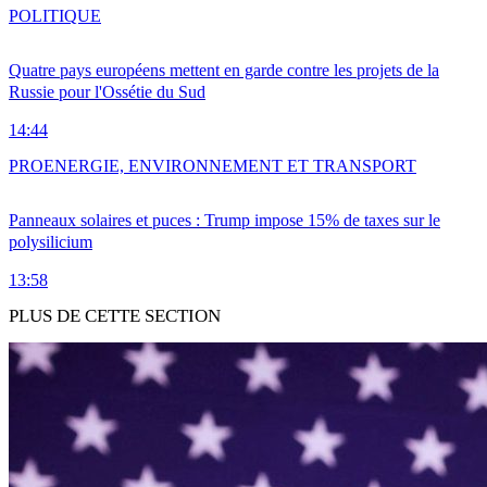
POLITIQUE
Quatre pays européens mettent en garde contre les projets de la
Russie pour l'Ossétie du Sud
14:44
PRO
ENERGIE, ENVIRONNEMENT ET TRANSPORT
Panneaux solaires et puces : Trump impose 15% de taxes sur le
polysilicium
13:58
PLUS DE CETTE SECTION