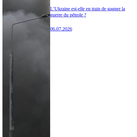
L’Ukraine est-elle en train de gagner la
guerre du pétrole ?
06.07.2026