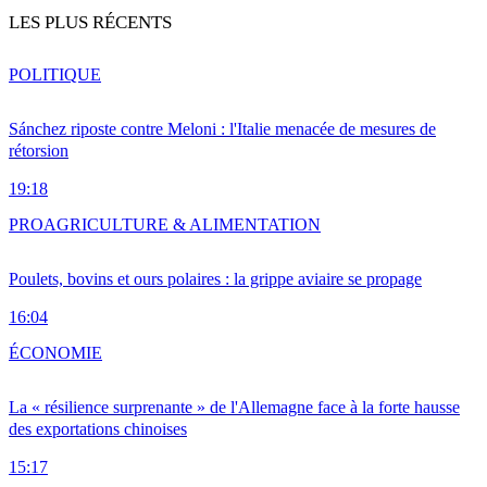
LES PLUS RÉCENTS
POLITIQUE
Sánchez riposte contre Meloni : l'Italie menacée de mesures de
rétorsion
19:18
PRO
AGRICULTURE & ALIMENTATION
Poulets, bovins et ours polaires : la grippe aviaire se propage
16:04
ÉCONOMIE
La « résilience surprenante » de l'Allemagne face à la forte hausse
des exportations chinoises
15:17