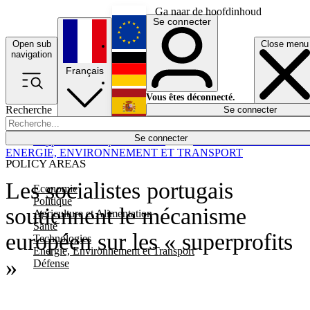
Ga naar de hoofdinhoud
Se connecter
Open sub
Close menu
English
navigation
Français
Deutsch
Vous êtes déconnecté.
Recherche
Se connecter
Español
Lumières éteintes
Se connecter
Rapporteur
Politique
Économie
Newsletters
Evénements
Em
ENERGIE, ENVIRONNEMENT ET TRANSPORT
POLICY AREAS
Les socialistes portugais
Economie
Politique
soutiennent le mécanisme
Agriculture et Alimentation
Santé
européen sur les « superprofits
Technologies
Energie, Environnement et Transport
»
Défense