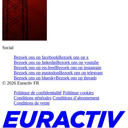
Social
Bezoek ons op facebook
Bezoek ons op x
Bezoek ons op linkedin
Bezoek ons op youtube
Bezoek ons op rss-feed
Bezoek ons op instagram
Bezoek ons op mastodon
Bezoek ons op telegram
Bezoek ons op bluesky
Bezoek ons op threads
©
2026
Euractiv FR
Politique de confidentialité
Politique cookies
Conditions générales
Conditions d’abonnement
Conditions de vente