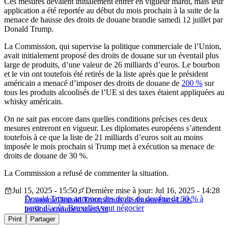
Ces mesures devaient initialement entrer en vigueur mardi, mais leur
application a été reportée au début du mois prochain à la suite de la
menace de hausse des droits de douane brandie samedi 12 juillet par
Donald Trump.
La Commission, qui supervise la politique commerciale de l’Union,
avait initialement proposé des droits de douane sur un éventail plus
large de produits, d’une valeur de 26 milliards d’euros. Le bourbon
et le vin ont toutefois été retirés de la liste après que le président
américain a menacé d’imposer des droits de douane de
200 %
sur
tous les produits alcoolisés de l’UE si des taxes étaient appliquées au
whisky américain.
On ne sait pas encore dans quelles conditions précises ces deux
mesures entreront en vigueur. Les diplomates européens s’attendent
toutefois à ce que la liste de 21 milliards d’euros soit au moins
imposée le mois prochain si Trump met à exécution sa menace de
droits de douane de 30 %.
La Commission a refusé de commenter la situation.
Jul 15, 2025 - 15:50
Dernière mise à jour: Jul 16, 2025 - 14:28
Donald Trump annonce des droits de douane de 30 % à
Économie
Donald Trump
droits de douane
États-Unis
partir d’août, Bruxelles veut négocier
tensions commerciales
Vin
Print
Partager