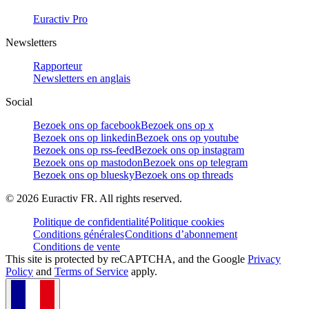
Euractiv Pro
Newsletters
Rapporteur
Newsletters en anglais
Social
Bezoek ons op facebook
Bezoek ons op x
Bezoek ons op linkedin
Bezoek ons op youtube
Bezoek ons op rss-feed
Bezoek ons op instagram
Bezoek ons op mastodon
Bezoek ons op telegram
Bezoek ons op bluesky
Bezoek ons op threads
©
2026
Euractiv FR. All rights reserved.
Politique de confidentialité
Politique cookies
Conditions générales
Conditions d’abonnement
Conditions de vente
This site is protected by reCAPTCHA, and the Google
Privacy
Policy
and
Terms of Service
apply.