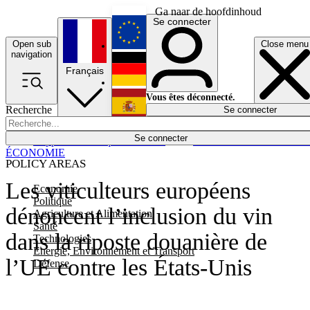
Ga naar de hoofdinhoud
Se connecter
Open sub
Close menu
English
navigation
Français
Deutsch
Vous êtes déconnecté.
Recherche
Se connecter
Español
Lumières éteintes
Se connecter
Rapporteur
Politique
Économie
Newsletters
Evénements
Em
ÉCONOMIE
POLICY AREAS
Les viticulteurs européens
Economie
Politique
dénoncent l’inclusion du vin
Agriculture et Alimentation
Santé
dans la riposte douanière de
Technologies
Energie, Environnement et Transport
l’UE contre les États-Unis
Défense