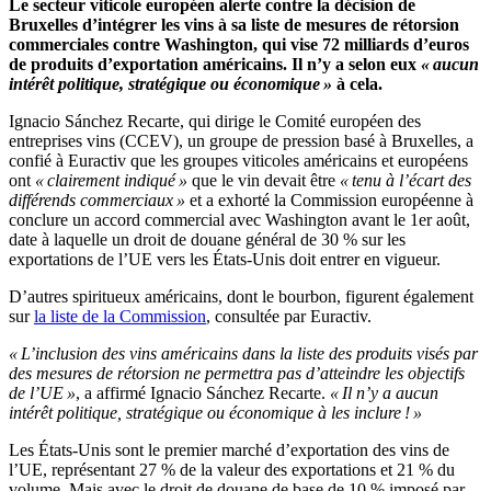
Le secteur viticole européen alerte contre la décision de
Bruxelles d’intégrer les vins à sa liste de mesures de rétorsion
commerciales contre Washington, qui vise 72 milliards d’euros
de produits d’exportation américains. Il n’y a selon eux
« aucun
intérêt politique, stratégique ou économique »
à cela.
Ignacio Sánchez Recarte, qui dirige le Comité européen des
entreprises vins (CCEV), un groupe de pression basé à Bruxelles, a
confié à Euractiv que les groupes viticoles américains et européens
ont
« clairement indiqué »
que le vin devait être
« tenu à l’écart des
différends commerciaux »
et a exhorté la Commission européenne à
conclure un accord commercial avec Washington avant le 1er août,
date à laquelle un droit de douane général de 30 % sur les
exportations de l’UE vers les États-Unis doit entrer en vigueur.
D’autres spiritueux américains, dont le bourbon, figurent également
sur
la liste de la Commission
, consultée par Euractiv.
« L’inclusion des vins américains dans la liste des produits visés par
des mesures de rétorsion ne permettra pas d’atteindre les objectifs
de l’UE »
, a affirmé Ignacio Sánchez Recarte.
« Il n’y a aucun
intérêt politique, stratégique ou économique à les inclure ! »
Les États-Unis sont le premier marché d’exportation des vins de
l’UE, représentant 27 % de la valeur des exportations et 21 % du
volume. Mais avec le droit de douane de base de 10 % imposé par