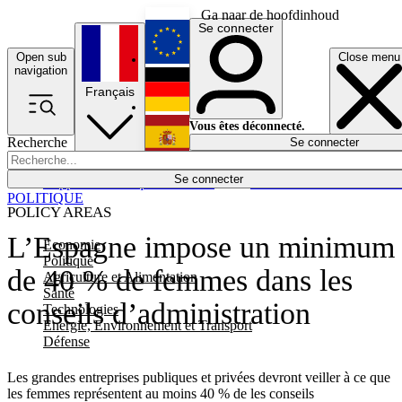
Ga naar de hoofdinhoud
Se connecter
Open sub
Close menu
English
navigation
Français
Deutsch
Vous êtes déconnecté.
Recherche
Se connecter
Español
Lumières éteintes
Se connecter
Rapporteur
Politique
Économie
Newsletters
Evénements
Em
POLITIQUE
POLICY AREAS
L’Espagne impose un minimum
Economie
Politique
de 40 % de femmes dans les
Agriculture et Alimentation
Santé
conseils d’administration
Technologies
Energie, Environnement et Transport
Défense
Les grandes entreprises publiques et privées devront veiller à ce que
les femmes représentent au moins 40 % de les conseils