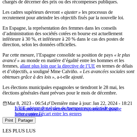
chargés de décerner des prix ou des récompenses publiques.
Les cadres supérieurs devront
« ajuster »
les processus de
recrutement pour atteindre les objectifs fixés par la nouvelle loi.
En Espagne, la représentation des femmes dans les conseils
d’administration des sociétés cotées en bourse est actuellement
inférieure à 30 %, et inférieure à 20 % dans le cas des postes de
direction, selon les données officielles.
Par cette mesure, l’Espagne consolide sa position de pays
« le plus
avancé »
au monde en matière d’égalité entre les hommes et les
femmes,
allant plus loin que la directive de l’UE
en termes de délais
et d’objectifs, a souligné Mme Calviño.
« Les avancées sociales sont
obtenues grâce à des lois »
, a-t-elle ajouté.
Les élections municipales espagnoles se tiendront le 28 mai, les
élections générales étant prévues pour le mois de décembre.
Mar 8, 2023 - 06:54
Dernière mise à jour: Jan 22, 2024 - 18:21
L’UE adopte des règles de transparence salariale pour
Politique
égalité des genres
élections espagnoles
Espagne
lutter contre l’écart entre les genres
femmes
quotas
Print
Partager
LES PLUS LUS