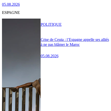
05.08.2026
ESPAGNE
POLITIQUE
Crise de Ceuta : l’Espagne appelle ses alliés
à ne pas blâmer le Maroc
05.08.2026