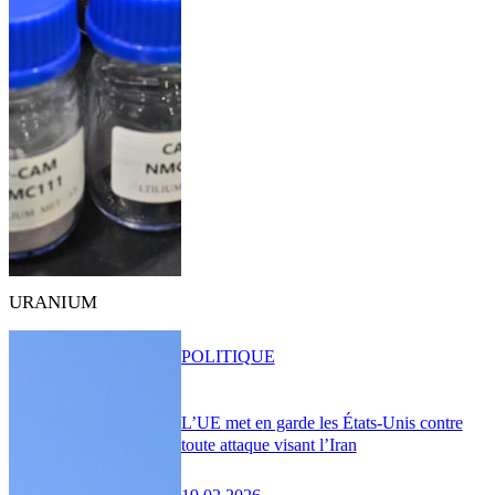
URANIUM
POLITIQUE
L’UE met en garde les États-Unis contre
toute attaque visant l’Iran