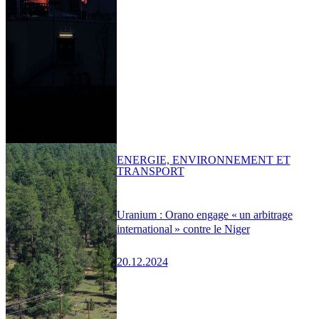
ENERGIE, ENVIRONNEMENT ET
TRANSPORT
Uranium : Orano engage « un arbitrage
international » contre le Niger
20.12.2024