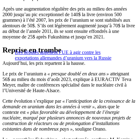
Après une augmentation régulière des prix au milieu des années
2000 jusqu’au pic exceptionnel de 140$ la livre (environ 500
grammes) à l’été 2007, les prix de l’uranium se sont stabilisés aux
alentours de 50$. S’ils ont légèrement augmenté jusqu’à 70$ la livre
au début de l’année 2011, ils se sont ensuite effondrés à une
moyenne de 25$ après Fukushima et jusqu’en 2021.
Reprise en trombe
Des députés appellent l’UE à agir contre les
exportations allemandes d’uranium vers la Russie
Aujourd’hui, les prix repartent à la hausse.
Le prix de l’uranium a
« presque doublé en deux ans »
atteignant
56$ au milieu du mois d’août 2023, explique à EURACTIV Teva
Meyer, maître de conférences spécialisé dans le nucléaire civil à
l’Université de Haute-Alsace.
Cette évolution s’explique par
« l’anticipation de la croissance de la
demande en uranium dans les années à venir
»
, alors que le
contexte est
« plus favorable au développement de l’énergie
nucléaire, marqué par plusieurs annonces de nouveaux projets de
construction de réacteurs ou de prolongation d’installations
existantes dans de nombreux pays »
,
souligne Orano.