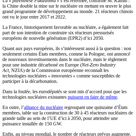
La
« parenthèse Fukushima »
s’est refermée, confirme M. Kamin :
la Chine double la mise sur le nucléaire en mettant en œuvre le plus
grand programme de développement au monde. 21 réacteurs chinois
ont vu le jour entre 2017 et 2022.
La France, historiquement favorable au nucléaire, a également fait
part de son intention de construire six réacteurs pressurisés
européens de nouvelle génération (EPR2) d’ici 2050.
Quant aux pays européens, ils s’intéressent aussi à la question : non
seulement certains États membres, comme la Pologne, ont annoncé
de nouveaux investissements dans le nucléaire, mais le règlement
pour une industrie décarboné en Europe (
Net-Zero Industry
Act,
NZIA) de la Commission européenne reconnaît les
technologies nucléaires
« innovantes »
comme susceptibles de
participer à la décarbonation.
Dans la foulée, les eurodéputés se sont mis d’accord pour que les
technologies nucléaires existantes
puissent en faire de même
.
En outre, l’
alliance du nucléaire
regroupant une quinzaine d’États
membres, table sur la construction de 30 à 45 réacteurs nucléaires de
grande taille au sein de l’UE d’ici à 2050, pour atteindre une
puissance installée de 150 GW.
Enfin, au niveau mondial, le nombre de réacteurs prévus augmente.