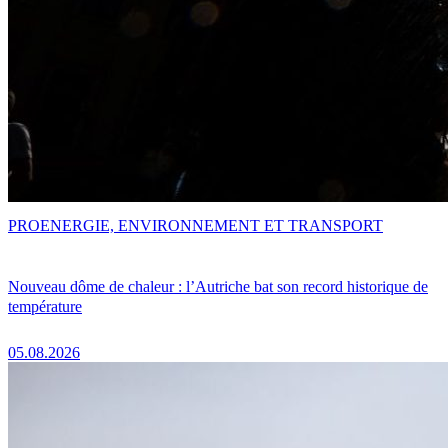
PRO
ENERGIE, ENVIRONNEMENT ET TRANSPORT
Nouveau dôme de chaleur : l’Autriche bat son record historique de
température
05.08.2026