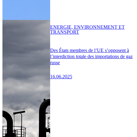
ENERGIE, ENVIRONNEMENT ET
TRANSPORT
Des États membres de l’UE s’opposent à
l’interdiction totale des importations de gaz
russe
16.06.2025