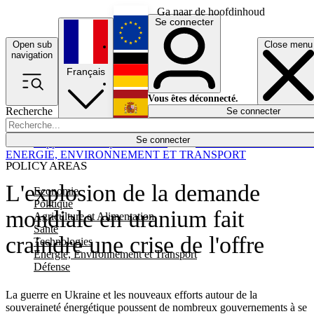
Ga naar de hoofdinhoud
Se connecter
Open sub
Close menu
English
navigation
Français
Deutsch
Vous êtes déconnecté.
Recherche
Se connecter
Español
Lumières éteintes
Se connecter
Rapporteur
Politique
Économie
Newsletters
Evénements
Em
ENERGIE, ENVIRONNEMENT ET TRANSPORT
POLICY AREAS
L'explosion de la demande
Economie
Politique
mondiale en uranium fait
Agriculture et Alimentation
Santé
craindre une crise de l'offre
Technologies
Energie, Environnement et Transport
Défense
La guerre en Ukraine et les nouveaux efforts autour de la
souveraineté énergétique poussent de nombreux gouvernements à se