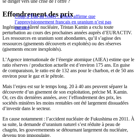
se diriger vers une crise de l’offre ?
Effondrement des prix
Coup d’État au Niger : Orano affirme que
l’approvisionnement français en uranium n’est pas
Ingénieur en sûreté nucléaire, Tristan Kamin a exclu toute
menacé
perturbation au cours des prochaines années auprès d’EURACTIV.
Les ressources en uranium sont abondantes, qu’il s’agisse des
ressources (gisements découverts et exploités) ou des réserves
(gisements encore inexploités).
L’Agence internationale de l’énergie atomique (AIEA) estime que le
ratio réserves / production actuelle est d’environ 175 ans. En guise
de comparaison, le ratio est de 132 ans pour le charbon, et de 50 ans
environ pour le gaz et le pétrole.
Mais l’enjeu est sur le temps long. 20 à 40 ans peuvent séparer la
découverte d’un gisement de son exploitation, précise M. Kamin.
Or, ces dix dernières années, avec l’effondrement des prix, les
sociétés minières les moins rentables ont été largement dissuadées
d’investir dans le secteur.
En cause notamment : l’accident nucléaire de Fukushima en 2011. À
sa suite, la demande d’uranium naturel s’est réduite à peau de
chagrin, les gouvernements se détournant largement du nucléaire,
devenu trop impopulaire.