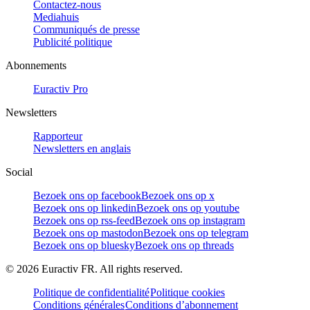
Contactez-nous
Mediahuis
Communiqués de presse
Publicité politique
Abonnements
Euractiv Pro
Newsletters
Rapporteur
Newsletters en anglais
Social
Bezoek ons op facebook
Bezoek ons op x
Bezoek ons op linkedin
Bezoek ons op youtube
Bezoek ons op rss-feed
Bezoek ons op instagram
Bezoek ons op mastodon
Bezoek ons op telegram
Bezoek ons op bluesky
Bezoek ons op threads
©
2026
Euractiv FR. All rights reserved.
Politique de confidentialité
Politique cookies
Conditions générales
Conditions d’abonnement