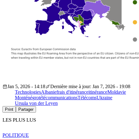
Jan 5, 2026 - 14:18
Dernière mise à jour: Jan 7, 2026 - 19:08
Technologies
Albanie
frais d'itinérance
itinérance
Moldavie
Monténégro
télécommunications
Télécoms
Ukraine
Ursula von der Leyen
Print
Partager
LES PLUS LUS
POLITIQUE