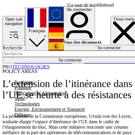
Ga naar de hoofdinhoud
Se connecter
Open sub
Close menu
English
navigation
Français
Deutsch
Vous êtes déconnecté.
Recherche
Se connecter
Español
Lumières éteintes
Se connecter
Rapporteur
Politique
Économie
Newsletters
Evénements
Em
PRO
TECHNOLOGIES
POLICY AREAS
L’extension de l’itinérance dans
Economie
Politique
l’UE se heurte à des résistances
Agriculture et Alimentation
Santé
Technologies
Energie, Environnement et Transport
Défense
La présidente de la Commission européenne, Ursula von der Leyen,
souhaite élargir l’espace d’itinérance de l’UE dans le cadre de
l’élargissement du bloc. Mais cette initiative rencontre une certaine
méfiance de la part des opérateurs de télécommunications et de pays