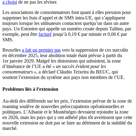
a choisi
de ne pas les réviser.
Les associations de consommateurs font quant à elles pression pour
supprimer les frais d’appel et de SMS intra-UE, qui s’appliquent
toujours lorsque les utilisateurs contactent quelqu’un dans un autre
pays. Un Estonien qui appelle un numéro croate depuis Tallinn, par
exemple, peut être
facturé
jusqu’à 0,19 € par minute et 0,06 € par
SMS.
Bruxelles
a fait un premier pas
vers la suppression de ces surcoûts
en décembre 2025, leur abolition totale étant prévue à partir du
1er janvier 2029. Malgré les distorsions qui subsistent, la zone
d’itinérance de l’UE a été
« un succès évident pour les
consommateurs »
, a déclaré Cláudio Teixeira du BEUC, qui
soutient l’extension du système aux pays non membres de l’UE.
Problèmes liés à l’extension
Au-delà des différends sur les prix, l’extension prévue de la zone de
roaming soulève de nouvelles préoccupations opérationnelles et
politiques. L’Albanie et le Monténégro devraient rejoindre la zone
en 2026, mais les pays qui y ont adhéré plus tôt avertissent que cette
nouvelle extension ne doit pas se faire au détriment de la stabilité du
marché.