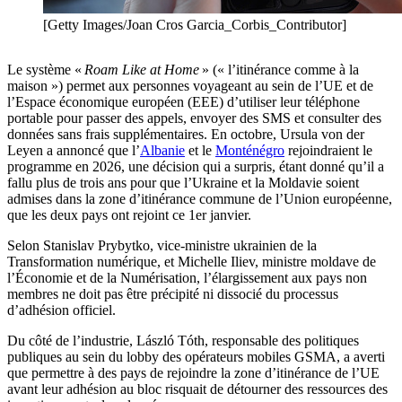
[Getty Images/Joan Cros Garcia_Corbis_Contributor]
Le système «
Roam Like at Home
» (« l’itinérance comme à la
maison ») permet aux personnes voyageant au sein de l’UE et de
l’Espace économique européen (EEE) d’utiliser leur téléphone
portable pour passer des appels, envoyer des SMS et consulter des
données sans frais supplémentaires. En octobre, Ursula von der
Leyen a annoncé que l’
Albanie
et le
Monténégro
rejoindraient le
programme en 2026, une décision qui a surpris, étant donné qu’il a
fallu plus de trois ans pour que l’Ukraine et la Moldavie soient
admises dans la zone d’itinérance commune de l’Union européenne,
que les deux pays ont rejoint ce 1er janvier.
Selon Stanislav Prybytko, vice-ministre ukrainien de la
Transformation numérique, et Michelle Iliev, ministre moldave de
l’Économie et de la Numérisation, l’élargissement aux pays non
membres ne doit pas être précipité ni dissocié du processus
d’adhésion officiel.
Du côté de l’industrie, László Tóth, responsable des politiques
publiques au sein du lobby des opérateurs mobiles GSMA, a averti
que permettre à des pays de rejoindre la zone d’itinérance de l’UE
avant leur adhésion au bloc risquait de détourner des ressources des