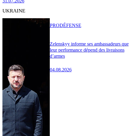
31.07.2026
UKRAINE
PRO
DÉFENSE
Zelenskyy informe ses ambassadeurs que
leur performance dépend des livraisons
d’armes
04.08.2026