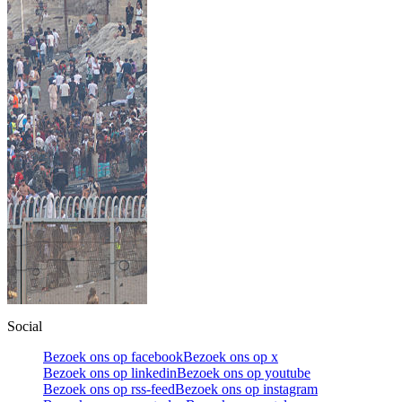
Social
Bezoek ons op facebook
Bezoek ons op x
Bezoek ons op linkedin
Bezoek ons op youtube
Bezoek ons op rss-feed
Bezoek ons op instagram