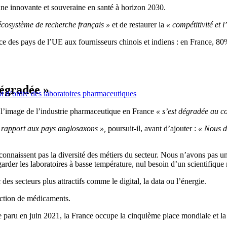
enne innovante et souveraine en santé à horizon 2030.
écosystème de recherche français »
et de restaurer la
« compétitivité et l’
ce des pays de l’UE aux fournisseurs chinois et indiens : en France, 80
dégradée »
t d’ordre des laboratoires pharmaceutiques
 l’image de l’industrie pharmaceutique en France
« s’est dégradée au c
 rapport aux pays anglosaxons »,
poursuit-il, avant d’ajouter :
« Nous de
 connaissent pas la diversité des métiers du secteur. Nous n’avons pas 
rder les laboratoires à basse température, nul besoin d’un scientifique 
es secteurs plus attractifs comme le digital, la data ou l’énergie.
uction de médicaments.
paru en juin 2021, la France occupe la cinquième place mondiale et la q