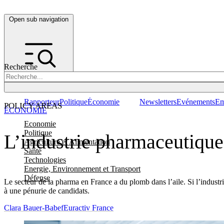
Open sub navigation
Recherche
Rapporteur
Politique
Économie
Newsletters
Evénements
Em
POLICY AREAS
ÉCONOMIE
Economie
Politique
L’industrie pharmaceutique 
Agriculture et Alimentation
Santé
Technologies
Energie, Environnement et Transport
Défense
Le secteur de la pharma en France a du plomb dans l’aile. Si l’indust
à une pénurie de candidats.
Clara Bauer-Babef
Euractiv France