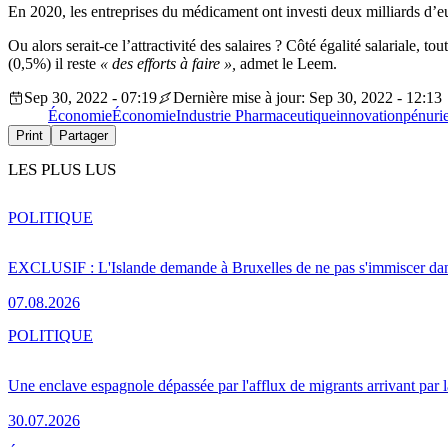
En 2020, les entreprises du médicament ont investi deux milliards d’eur
Ou alors serait-ce l’attractivité des salaires ? Côté égalité salariale,
(0,5%) il reste
« des efforts à faire »,
admet le Leem.
Sep 30, 2022 - 07:19
Dernière mise à jour: Sep 30, 2022 - 12:13
Économie
Économie
Industrie Pharmaceutique
innovation
pénuri
Print
Partager
LES PLUS LUS
POLITIQUE
EXCLUSIF : L'Islande demande à Bruxelles de ne pas s'immiscer dan
07.08.2026
POLITIQUE
Une enclave espagnole dépassée par l'afflux de migrants arrivant par 
30.07.2026