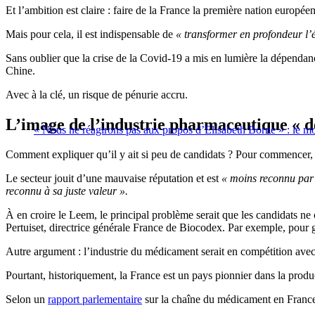
Et l’ambition est claire : faire de la France la première nation europé
Mais pour cela, il est indispensable de
« transformer en profondeur l’
Sans oublier que la crise de la Covid-19 a mis en lumière la dépendan
Chine.
Avec à la clé, un risque de pénurie accru.
L’image de l’industrie pharmaceutique « 
« Nous ne réagirons pas aux propos d’Elisabeth Borne » : le mo
Comment expliquer qu’il y ait si peu de candidats ? Pour commencer,
Le secteur jouit d’une mauvaise réputation et est
« moins reconnu par
reconnu à sa juste valeur ».
À en croire le Leem, le principal problème serait que les candidats ne
Pertuiset, directrice générale France de Biocodex. Par exemple, pour ga
Autre argument : l’industrie du médicament serait en compétition avec d
Pourtant, historiquement, la France est un pays pionnier dans la prod
Selon un
rapport parlementaire
sur la chaîne du médicament en France 