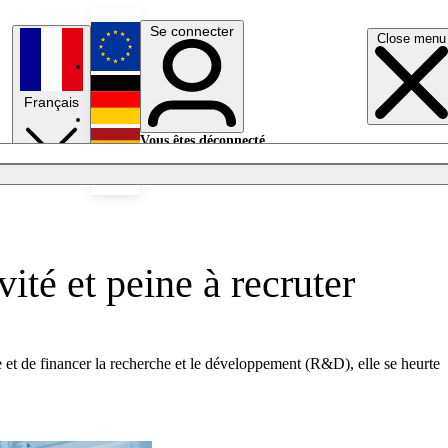
Se connecter
Close menu
English
Français
Deutsch
Vous êtes déconnecté.
Se connecter
Español
Lumières éteintes
ité et peine à recruter
 et de financer la recherche et le développement (R&D), elle se heurte