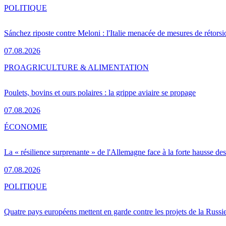
POLITIQUE
Sánchez riposte contre Meloni : l'Italie menacée de mesures de rétorsi
07.08.2026
PRO
AGRICULTURE & ALIMENTATION
Poulets, bovins et ours polaires : la grippe aviaire se propage
07.08.2026
ÉCONOMIE
La « résilience surprenante » de l'Allemagne face à la forte hausse de
07.08.2026
POLITIQUE
Quatre pays européens mettent en garde contre les projets de la Russi