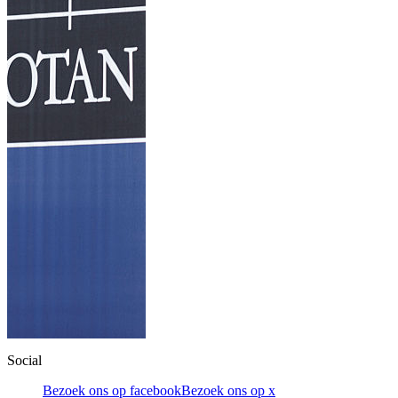
Social
Bezoek ons op facebook
Bezoek ons op x