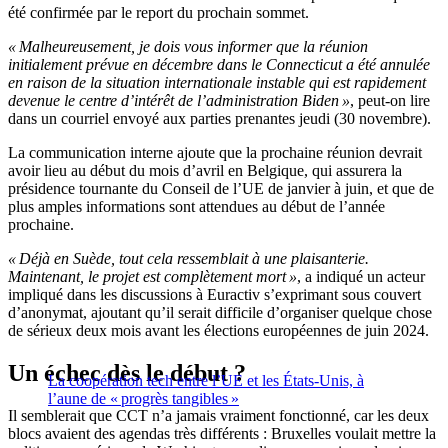
été confirmée par le report du prochain sommet.
« Malheureusement, je dois vous informer que la réunion
initialement prévue en décembre dans le Connecticut a été annulée
en raison de la situation internationale instable qui est rapidement
devenue le centre d’intérêt de l’administration Biden »
, peut-on lire
dans un courriel envoyé aux parties prenantes jeudi (30 novembre).
La communication interne ajoute que la prochaine réunion devrait
avoir lieu au début du mois d’avril en Belgique, qui assurera la
présidence tournante du Conseil de l’UE de janvier à juin, et que de
plus amples informations sont attendues au début de l’année
prochaine.
« Déjà en Suède, tout cela ressemblait à une plaisanterie.
Maintenant, le projet est complètement mort »
, a indiqué un acteur
impliqué dans les discussions à Euractiv s’exprimant sous couvert
d’anonymat, ajoutant qu’il serait difficile d’organiser quelque chose
de sérieux deux mois avant les élections européennes de juin 2024.
Un échec dès le début ?
La coopération tech entre l’UE et les États-Unis, à
l’aune de « progrès tangibles »
Il semblerait que CCT n’a jamais vraiment fonctionné, car les deux
blocs avaient des agendas très différents : Bruxelles voulait mettre la