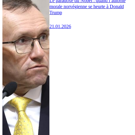
Le paradoxe du Nobel : quand l’autorité
morale norvégienne se heurte à Donald
Trump
21.01.2026