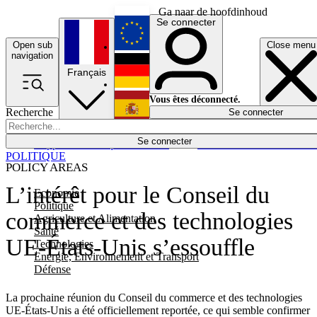
Ga naar de hoofdinhoud
Se connecter
Open sub
Close menu
English
navigation
Français
Deutsch
Vous êtes déconnecté.
Recherche
Se connecter
Español
Lumières éteintes
Se connecter
Rapporteur
Politique
Économie
Newsletters
Evénements
Em
POLITIQUE
POLICY AREAS
L’intérêt pour le Conseil du
Economie
Politique
commerce et des technologies
Agriculture et Alimentation
Santé
UE-États-Unis s’essouffle
Technologies
Energie, Environnement et Transport
Défense
La prochaine réunion du Conseil du commerce et des technologies
UE-États-Unis a été officiellement reportée, ce qui semble confirmer