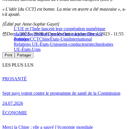
« L’idée [du CCT] est bonne. La mise en œuvre a été mauvaise »
, a-
t-il ajouté.
[Édité par Anne-Sophie Gayet]
L’UE et l’Inde lancent leur coopération numérique
Dec 1, 2023 - 19:00
malgré des frictions sur les flux transfrontières de
Dernière mise à jour: Dec 4, 2023 - 11:55
données
Politique
CCT
Chine
États-Unis
International
Relations UE-États-Unis
semi-conducteurs
technologies
UE-États-Unis
Print
Partager
LES PLUS LUS
PRO
SANTÉ
Sept pays votent contre le programme de santé de la Commission
24.07.2026
ÉCONOMIE
Merci la Chine : elle a sauvé l’économie mondiale