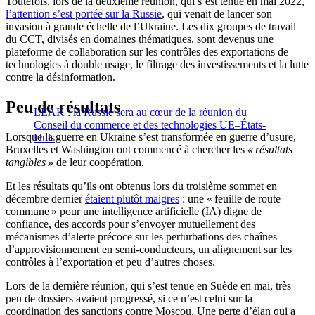
Toutefois, lors de la deuxième réunion, qui s’est tenue en mai 2022,
l’attention s’est portée sur la Russie
, qui venait de lancer son
invasion à grande échelle de l’Ukraine. Les dix groupes de travail
du CCT, divisés en domaines thématiques, sont devenus une
plateforme de collaboration sur les contrôles des exportations de
technologies à double usage, le filtrage des investissements et la lutte
contre la désinformation.
Peu de résultats
LEAK : la Russie sera au cœur de la réunion du
Conseil du commerce et des technologies UE–États-
Lorsque la guerre en Ukraine s’est transformée en guerre d’usure,
Unis
Bruxelles et Washington ont commencé à chercher les
« résultats
tangibles »
de leur coopération.
Et les résultats qu’ils ont obtenus lors du troisième sommet en
décembre dernier
étaient plutôt maigres
: une « feuille de route
commune » pour une intelligence artificielle (IA) digne de
confiance, des accords pour s’envoyer mutuellement des
mécanismes d’alerte précoce sur les perturbations des chaînes
d’approvisionnement en semi-conducteurs, un alignement sur les
contrôles à l’exportation et peu d’autres choses.
Lors de la dernière réunion, qui s’est tenue en Suède en mai, très
peu de dossiers avaient progressé, si ce n’est celui sur la
coordination des sanctions contre Moscou. Une perte d’élan qui a