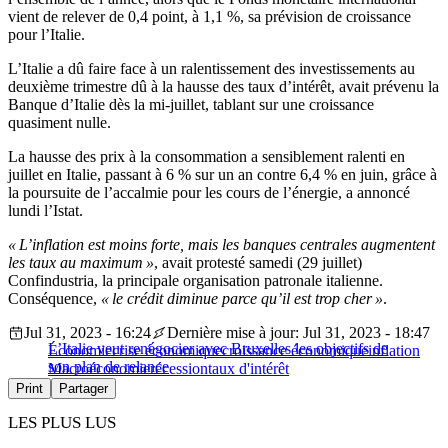
vient de relever de 0,4 point, à 1,1 %, sa prévision de croissance
pour l’Italie.
L’Italie a dû faire face à un ralentissement des investissements au
deuxième trimestre dû à la hausse des taux d’intérêt, avait prévenu la
Banque d’Italie dès la mi-juillet, tablant sur une croissance
quasiment nulle.
La hausse des prix à la consommation a sensiblement ralenti en
juillet en Italie, passant à 6 % sur un an contre 6,4 % en juin, grâce à
la poursuite de l’accalmie pour les cours de l’énergie, a annoncé
lundi l’Istat.
« L’inflation est moins forte, mais les banques centrales augmentent
les taux au maximum »
, avait protesté samedi (29 juillet)
Confindustria, la principale organisation patronale italienne.
Conséquence,
« le crédit diminue parce qu’il est trop cher »
.
Jul 31, 2023 - 16:24
Dernière mise à jour: Jul 31, 2023 - 18:47
L’Italie veut renégocier avec Bruxelles les objectifs de
Économie
crise économique
croissance économique
inflation
son plan de relance
Macroéconomie
récession
taux d'intérêt
Print
Partager
LES PLUS LUS