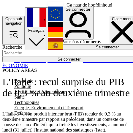
Ga naar de hoofdinhoud
Se connecter
Open sub
Close menu
English
navigation
Français
Deutsch
Vous êtes déconnecté.
Recherche
Se connecter
Español
Lumières éteintes
Se connecter
Rapporteur
Politique
Économie
Newsletters
Evénements
Em
ÉCONOMIE
POLICY AREAS
L’Italie : recul surprise du PIB
Economie
Politique
de 0,3 % au deuxième trimestre
Agriculture et Alimentation
Santé
Technologies
Energie, Environnement et Transport
Défense
L'Italie a vu son produit intérieur brut (PIB) reculer de 0,3 % au
deuxième trimestre par rapport au précédent, dans un contexte de
hausse des taux d'intérêt qui a freiné les investissements, a annoncé
lundi (31 juillet) l'Institut national des statistiques (Istat).