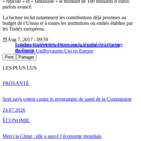
« ridicule » et « fantaisiste » le montant de 100 milliards d’euros
parfois avancé.
La facture inclut notamment les contributions déjà promises au
budget de l’Union et à toutes les institutions ou entités établies par
les Traités européens.
Aug 7, 2017 - 09:59
Londres soulève des doutes sur la légalité de la facture
Politique
Brexit
Michel Barnier
négociations du Brexit
du Brexit
Royaume-Uni
Royaume-Uni en Europe
Print
Partager
LES PLUS LUS
PRO
SANTÉ
Sept pays votent contre le programme de santé de la Commission
24.07.2026
ÉCONOMIE
Merci la Chine : elle a sauvé l’économie mondiale