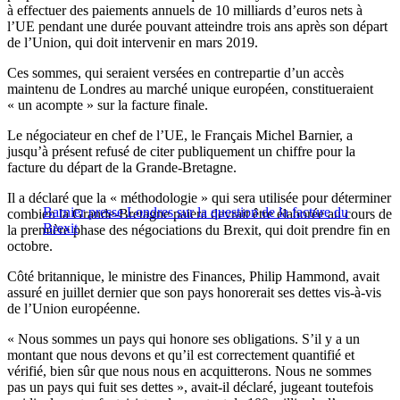
à effectuer des paiements annuels de 10 milliards d’euros nets à
l’UE pendant une durée pouvant atteindre trois ans après son départ
de l’Union, qui doit intervenir en mars 2019.
Ces sommes, qui seraient versées en contrepartie d’un accès
maintenu de Londres au marché unique européen, constitueraient
« un acompte » sur la facture finale.
Le négociateur en chef de l’UE, le Français Michel Barnier, a
jusqu’à présent refusé de citer publiquement un chiffre pour la
facture du départ de la Grande-Bretagne.
Il a déclaré que la « méthodologie » qui sera utilisée pour déterminer
Barnier presse Londres sur la question de la facture du
combien la Grande-Bretagne paiera devrait être élaborée au cours de
Brexit
la première phase des négociations du Brexit, qui doit prendre fin en
octobre.
Côté britannique, le ministre des Finances, Philip Hammond, avait
assuré en juillet dernier que son pays honorerait ses dettes vis-à-vis
de l’Union européenne.
« Nous sommes un pays qui honore ses obligations. S’il y a un
montant que nous devons et qu’il est correctement quantifié et
vérifié, bien sûr que nous nous en acquitterons. Nous ne sommes
pas un pays qui fuit ses dettes », avait-il déclaré, jugeant toutefois