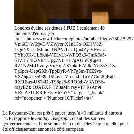
Londres évalue ses dettes à l'UE à seulement 40
milliards d'euros. [<a
href="https://www.flickr.com/photos/number10gov/35027929713
Vnii9D-W6fjvE-VZWycr-X1nL5o-QZHV8Z-
TQnN9u-U6shmo-TNPNcL-UQm4Zy-VFvyjz-
TYhb9K-UL8ghj-VZLyLb-WPQ3g9-TmX9a5-
6TZT5-4L2Vk4-Upg7NL-4L7gAU-dQEged-
RZ1N2M-Uivrey-VqHqi2-S7okdF-VdkLYr-SsXjGs-
Tg6pcs-UepGXh-TppDyR-Vh7g5m-T6Z9vs-
VSZhg4-ezS939-T96ovL-Vh7nxb-TuVZCu-dQEgtL-
RXRBax-US74Dt-T96p25-SRQfgb-V3ADSb-
dQyEZk-QJABXF-TZ3aMh-rayVfF-RsAn9i-
VRCAFU-RRjKE8-Vh7n5Y" target="_blank"
rel="noopener">[Number 10/Flickr]</a>]
Le Royaume-Uni est prêt à payer jusqu’à 40 milliards d’euros à
l’UE, rapporte le
Sunday Telegraph
, citant des sources
gouvernementales. Une somme bien moins élevée que quelle qui a
été officieusement annoncée côté européen.