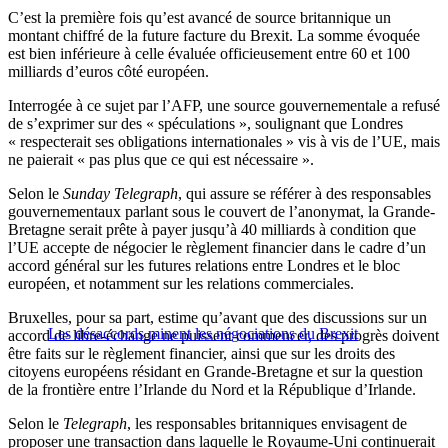
C’est la première fois qu’est avancé de source britannique un
montant chiffré de la future facture du Brexit. La somme évoquée
est bien inférieure à celle évaluée officieusement entre 60 et 100
milliards d’euros côté européen.
Interrogée à ce sujet par l’AFP, une source gouvernementale a refusé
de s’exprimer sur des « spéculations », soulignant que Londres
« respecterait ses obligations internationales » vis à vis de l’UE, mais
ne paierait « pas plus que ce qui est nécessaire ».
Selon le
Sunday Telegraph
, qui assure se référer à des responsables
gouvernementaux parlant sous le couvert de l’anonymat, la Grande-
Bretagne serait prête à payer jusqu’à 40 milliards à condition que
l’UE accepte de négocier le règlement financier dans le cadre d’un
accord général sur les futures relations entre Londres et le bloc
européen, et notamment sur les relations commerciales.
Bruxelles, pour sa part, estime qu’avant que des discussions sur un
Les désaccords minent les négociations du Brexit
accord de libre-échange ne puissent commencer, des progrès doivent
être faits sur le règlement financier, ainsi que sur les droits des
citoyens européens résidant en Grande-Bretagne et sur la question
de la frontière entre l’Irlande du Nord et la République d’Irlande.
Selon le
Telegraph
, les responsables britanniques envisagent de
proposer une transaction dans laquelle le Royaume-Uni continuerait