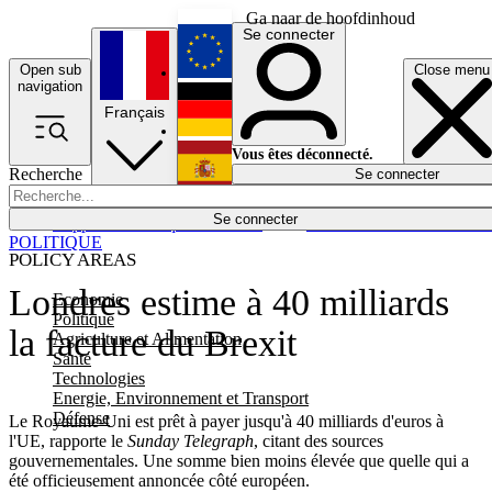
Ga naar de hoofdinhoud
Se connecter
Open sub
Close menu
English
navigation
Français
Deutsch
Vous êtes déconnecté.
Recherche
Se connecter
Español
Lumières éteintes
Se connecter
Rapporteur
Politique
Économie
Newsletters
Evénements
Em
POLITIQUE
POLICY AREAS
Londres estime à 40 milliards
Economie
Politique
la facture du Brexit
Agriculture et Alimentation
Santé
Technologies
Energie, Environnement et Transport
Défense
Le Royaume-Uni est prêt à payer jusqu'à 40 milliards d'euros à
l'UE, rapporte le
Sunday Telegraph
, citant des sources
gouvernementales. Une somme bien moins élevée que quelle qui a
été officieusement annoncée côté européen.