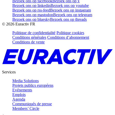
Bezoek ons op facebook
Bezoek ons op x
Bezoek ons op linkedin
Bezoek ons op youtube
Bezoek ons op rss-feed
Bezoek ons op instagram
Bezoek ons op mastodon
Bezoek ons op telegram
Bezoek ons op bluesky
Bezoek ons op threads
©
2026
Euractiv FR
Politique de confidentialité
Politique cookies
Conditions générales
Conditions d’abonnement
Conditions de vente
Services
Media Solutions
Projets publics européens
Evénements
Emplois
Agenda
Communiqués de presse
Members’ Circle