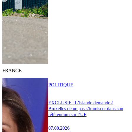
FRANCE
POLITIQUE
EXCLUSIF : L’Islande demande à
Bruxelles de ne pas s’immiscer dans son
référendum sur l’UE
07.08.2026