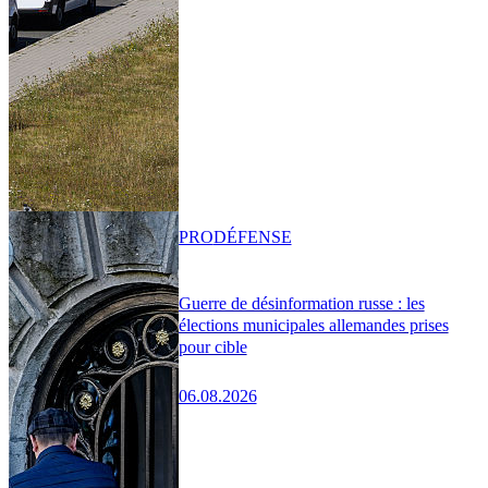
PRO
DÉFENSE
Guerre de désinformation russe : les
élections municipales allemandes prises
pour cible
06.08.2026