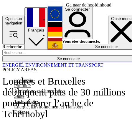
Ga naar de hoofdinhoud
Se connecter
Open sub
Close menu
English
navigation
Français
Deutsch
Vous êtes déconnecté.
Recherche
Se connecter
Español
Lumières éteintes
Se connecter
Rapporteur
Politique
Économie
Newsletters
Evénements
Em
ENERGIE, ENVIRONNEMENT ET TRANSPORT
POLICY AREAS
Londres et Bruxelles
Economie
Politique
débloquent plus de 30 millions
Agriculture et Alimentation
Santé
pour réparer l’arche de
Technologies
Energie, Environnement et Transport
Tchernobyl
Défense