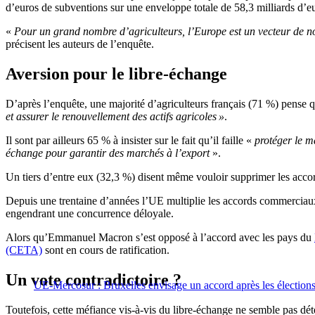
d’euros de subventions sur une enveloppe totale de 58,3 milliards d’eu
«
Pour un grand nombre d’agriculteurs, l’Europe est un vecteur de nor
précisent les auteurs de l’enquête.
Aversion pour le libre-échange
D’après l’enquête, une majorité d’agriculteurs français (71 %) pense q
et assurer le renouvellement des actifs agricoles »
.
Il sont par ailleurs 65 % à insister sur le fait qu’il faille «
protéger le 
échange pour garantir des marchés à l’export
».
Un tiers d’entre eux (32,3 %) disent même vouloir supprimer les accor
Depuis une trentaine d’années l’UE multiplie les accords commerciaux b
engendrant une concurrence déloyale.
Alors qu’Emmanuel Macron s’est opposé à l’accord avec les pays du
(CETA)
sont en cours de ratification.
Un vote contradictoire ?
UE-Mercosur : Bruxelles envisage un accord après les élections
Toutefois, cette méfiance vis-à-vis du libre-échange ne semble pas dét