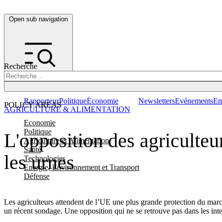
Open sub navigation
Recherche
Rapporteur
Politique
Économie
Newsletters
Evénements
Em
POLICY AREAS
AGRICULTURE & ALIMENTATION
Economie
Politique
L'opposition des agriculteu
Agriculture et Alimentation
Santé
les urnes
Technologies
Energie, Environnement et Transport
Défense
Les agriculteurs attendent de l’UE une plus grande protection du marc
un récent sondage. Une opposition qui ne se retrouve pas dans les inte