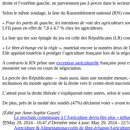
droite et l’extrême gauche, ne parviennent pas à percer dans le secteur
Selon le même sondage, la liste du Rassemblement national (RN) condui
« Pour les partis de gauche, les intentions de vote des agriculteurs s
LFI) passe en effet de 7,8 à 4,7 % chez les agriculteurs.
La liste qui tire son épingle du jeu est celle des Républicains (LR) c
« Le libre-échange est la règle »
, martelait encore la numéro deux de 
Elle appelait toutefois à protéger l’agriculture française lors de la n
A contrario
le RN prône une
exception agriculturelle
française pour e
moratoire sur ceux en cours de négociation.
La percée des Républicains — mais aussi, dans une moindre mesure, ce
inclinaison du monde agricole de la droite vers le centre-droit macroni
L’attrait pour la droite libérale s’expliquerait entre autres, selon le so
De plus, près de la moitié des sondés (47%) déclarent voter
« avant to
[Édité par Anne-Sophie Gayet]
Le prochain commissaire à l’Agriculture devra être plus « inf
May 29, 2024 - 16:47
Dernière mise à jour: May 29, 2024 - 22:5
Agriculture & Alimentation
accords de libre-échange
Agricultur