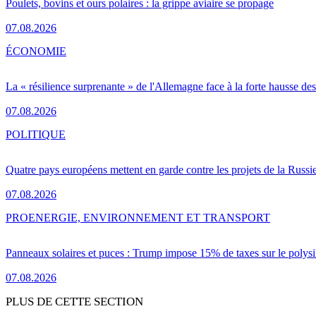
Poulets, bovins et ours polaires : la grippe aviaire se propage
07.08.2026
ÉCONOMIE
La « résilience surprenante » de l'Allemagne face à la forte hausse de
07.08.2026
POLITIQUE
Quatre pays européens mettent en garde contre les projets de la Russi
07.08.2026
PRO
ENERGIE, ENVIRONNEMENT ET TRANSPORT
Panneaux solaires et puces : Trump impose 15% de taxes sur le polysi
07.08.2026
PLUS DE CETTE SECTION