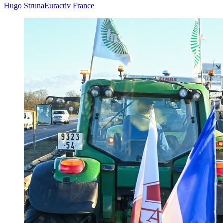
Hugo Struna
Euractiv France