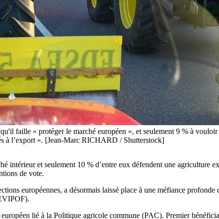
t qu'il faille « protéger le marché européen », et seulement 9 % à vouloir 
hés à l’export ». [Jean-Marc RICHARD / Shutterstock]
hé intérieur et seulement 10 % d’entre eux défendent une agriculture ex
ntions de vote.
lections européennes, a désormais laissé place à une méfiance profond
(CEVIPOF).
me européen lié à la Politique agricole commune (PAC). Premier bénéficiai