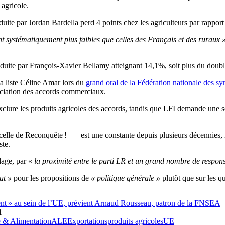
 agricole.
te par Jordan Bardella perd 4 points chez les agriculteurs par rapport
ont systématiquement plus faibles que celles des Français et des ruraux »
onduite par François-Xavier Bellamy atteignant 14,1%, soit plus du doub
la liste Céline Amar lors du
grand oral de la Fédération nationale des s
égociation des accords commerciaux.
xclure les produits agricoles des accords, tandis que LFI demande une s
lle de Reconquête ! — est une constante depuis plusieurs décennies, mê
ste.
ndage, par «
la proximité entre le parti LR et un grand nombre de respons
ut »
pour les propositions de
« politique générale »
plutôt que sur les q
luent » au sein de l’UE, prévient Arnaud Rousseau, patron de la FNSEA
1
e & Alimentation
ALE
Exportations
produits agricoles
UE