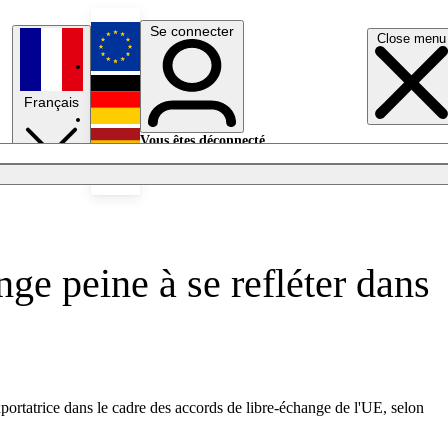
Se connecter
Close menu
English
Français
Deutsch
Vous êtes déconnecté.
Se connecter
Español
Lumières éteintes
nge peine à se refléter dans
portatrice dans le cadre des accords de libre-échange de l'UE, selon