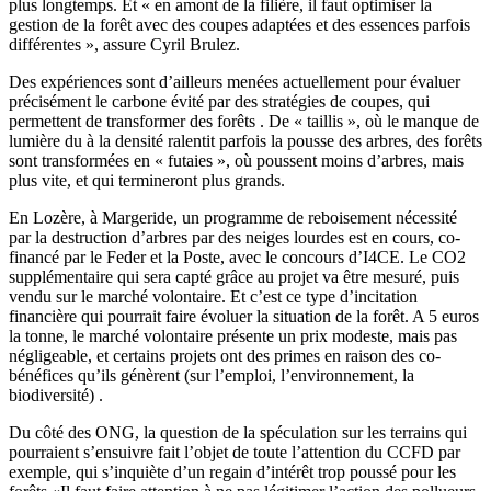
plus longtemps. Et « en amont de la filière, il faut optimiser la
gestion de la forêt avec des coupes adaptées et des essences parfois
différentes », assure Cyril Brulez.
Des expériences sont d’ailleurs menées actuellement pour évaluer
précisément le carbone évité par des stratégies de coupes, qui
permettent de transformer des forêts . De « taillis », où le manque de
lumière du à la densité ralentit parfois la pousse des arbres, des forêts
sont transformées en « futaies », où poussent moins d’arbres, mais
plus vite, et qui termineront plus grands.
En Lozère, à Margeride, un programme de reboisement nécessité
par la destruction d’arbres par des neiges lourdes est en cours, co-
financé par le Feder et la Poste, avec le concours d’I4CE. Le CO2
supplémentaire qui sera capté grâce au projet va être mesuré, puis
vendu sur le marché volontaire. Et c’est ce type d’incitation
financière qui pourrait faire évoluer la situation de la forêt. A 5 euros
la tonne, le marché volontaire présente un prix modeste, mais pas
négligeable, et certains projets ont des primes en raison des co-
bénéfices qu’ils génèrent (sur l’emploi, l’environnement, la
biodiversité) .
Du côté des ONG, la question de la spéculation sur les terrains qui
pourraient s’ensuivre fait l’objet de toute l’attention du CCFD par
exemple, qui s’inquiète d’un regain d’intérêt trop poussé pour les