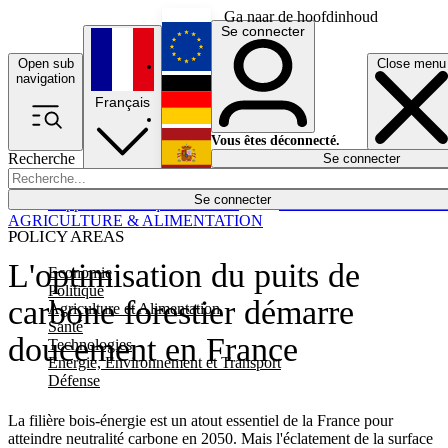
Ga naar de hoofdinhoud
Se connecter
Open sub
Close menu
English
navigation
Français
Deutsch
Vous êtes déconnecté.
Recherche
Se connecter
Español
Lumières éteintes
Se connecter
Rapporteur
Politique
Économie
Newsletters
Evénements
Em
AGRICULTURE & ALIMENTATION
POLICY AREAS
L'optimisation du puits de
Economie
Politique
carbone forestier démarre
Agriculture et Alimentation
Santé
doucement en France
Technologies
Energie, Environnement et Transport
Défense
La filière bois-énergie est un atout essentiel de la France pour
atteindre neutralité carbone en 2050. Mais l'éclatement de la surface