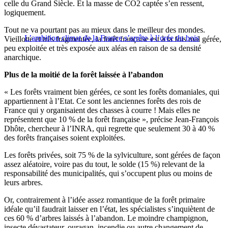
celle du Grand Siècle. Et la masse de CO2 captée s’en ressent,
logiquement.
Tout ne va pourtant pas au mieux dans le meilleur des mondes.
L’ambition climat de la France s’arrête à l’orée du bois
Vieillotte et très fragmentée, la forêt française est à la fois mal gérée,
peu exploitée et très exposée aux aléas en raison de sa densité
anarchique.
Plus de la moitié de la forêt laissée à l’abandon
« Les forêts vraiment bien gérées, ce sont les forêts domaniales, qui
appartiennent à l’Etat. Ce sont les anciennes forêts des rois de
France qui y organisaient des chasses à courre ! Mais elles ne
représentent que 10 % de la forêt française », précise Jean-François
Dhôte, chercheur à l’INRA, qui regrette que seulement 30 à 40 %
des forêts françaises soient exploitées.
Les forêts privées, soit 75 % de la sylviculture, sont gérées de façon
assez aléatoire, voire pas du tout, le solde (15 %) relevant de la
responsabilité des municipalités, qui s’occupent plus ou moins de
leurs arbres.
Or, contrairement à l’idée assez romantique de la forêt primaire
idéale qu’il faudrait laisser en l’état, les spécialistes s’inquiètent de
ces 60 % d’arbres laissés à l’abandon. Le moindre champignon,
insecte dévastateur, ouragan, incendie ou autre changement de