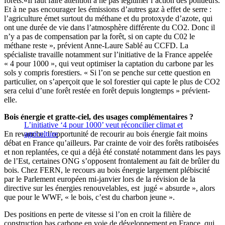
forêts.«Il faut faire attention à ne pas légitimer l’action des pollueurs.
Et à ne pas encourager les émissions d’autres gaz à effet de serre :
l’agriculture émet surtout du méthane et du protoxyde d’azote, qui
ont une durée de vie dans l’atmosphère différente du CO2. Donc il
n’y a pas de compensation par la forêt, si on capte du C02 le
méthane reste », prévient Anne-Laure Sablé au CCFD. La
spécialiste travaille notamment sur l’initiative de la France appelée
« 4 pour 1000 », qui veut optimiser la captation du carbone par les
sols y compris forestiers. « Si l’on se penche sur cette question en
particulier, on s’aperçoit que le sol forestier qui capte le plus de CO2
sera celui d’une forêt restée en forêt depuis longtemps » prévient-
elle.
Bois énergie et gratte-ciel, des usages complémentaires ?
L’initiative ‘4 pour 1000’ veut réconcilier climat et
En revanche, l’opportunité de recourir au bois énergie fait moins
agriculture
débat en France qu’ailleurs. Par crainte de voir des forêts ratiboisées
et non replantées, ce qui a déjà été constaté notamment dans les pays
de l’Est, certaines ONG s’opposent frontalement au fait de brûler du
bois. Chez FERN, le recours au bois énergie largement plébiscité
par le Parlement européen mi-janvier lors de la révision de la
directive sur les énergies renouvelables, est jugé « absurde », alors
que pour le WWF, « le bois, c’est du charbon jeune ».
Des positions en perte de vitesse si l’on en croit la filière de
construction bas carbone en voie de développement en France, qui