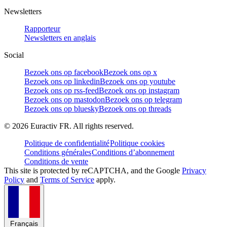
Newsletters
Rapporteur
Newsletters en anglais
Social
Bezoek ons op facebook
Bezoek ons op x
Bezoek ons op linkedin
Bezoek ons op youtube
Bezoek ons op rss-feed
Bezoek ons op instagram
Bezoek ons op mastodon
Bezoek ons op telegram
Bezoek ons op bluesky
Bezoek ons op threads
©
2026
Euractiv FR. All rights reserved.
Politique de confidentialité
Politique cookies
Conditions générales
Conditions d’abonnement
Conditions de vente
This site is protected by reCAPTCHA, and the Google
Privacy
Policy
and
Terms of Service
apply.
Français