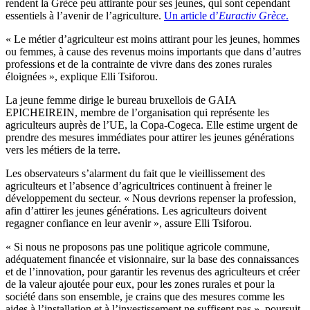
rendent la Grèce peu attirante pour ses jeunes, qui sont cependant
essentiels à l’avenir de l’agriculture.
Un article d’
Euractiv Grèce
.
« Le métier d’agriculteur est moins attirant pour les jeunes, hommes
ou femmes, à cause des revenus moins importants que dans d’autres
professions et de la contrainte de vivre dans des zones rurales
éloignées », explique Elli Tsiforou.
La jeune femme dirige le bureau bruxellois de GAIA
EPICHEIREIN, membre de l’organisation qui représente les
agriculteurs auprès de l’UE, la Copa-Cogeca. Elle estime urgent de
prendre des mesures immédiates pour attirer les jeunes générations
vers les métiers de la terre.
Les observateurs s’alarment du fait que le vieillissement des
agriculteurs et l’absence d’agricultrices continuent à freiner le
développement du secteur. « Nous devrions repenser la profession,
afin d’attirer les jeunes générations. Les agriculteurs doivent
regagner confiance en leur avenir », assure Elli Tsiforou.
« Si nous ne proposons pas une politique agricole commune,
adéquatement financée et visionnaire, sur la base des connaissances
et de l’innovation, pour garantir les revenus des agriculteurs et créer
de la valeur ajoutée pour eux, pour les zones rurales et pour la
société dans son ensemble, je crains que des mesures comme les
aides à l’installation et à l’investissement ne suffisent pas », poursuit-