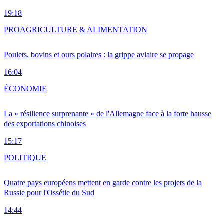
19:18
PRO
AGRICULTURE & ALIMENTATION
Poulets, bovins et ours polaires : la grippe aviaire se propage
16:04
ÉCONOMIE
La « résilience surprenante » de l'Allemagne face à la forte hausse
des exportations chinoises
15:17
POLITIQUE
Quatre pays européens mettent en garde contre les projets de la
Russie pour l'Ossétie du Sud
14:44