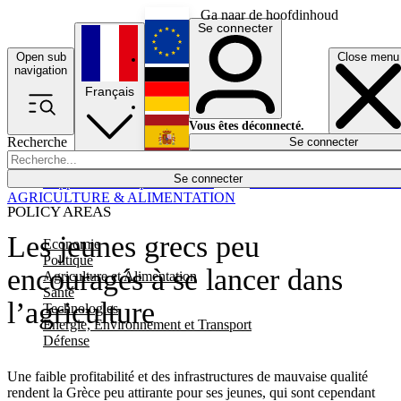
Ga naar de hoofdinhoud
Se connecter
Open sub
Close menu
English
navigation
Français
Deutsch
Vous êtes déconnecté.
Recherche
Se connecter
Español
Lumières éteintes
Se connecter
Rapporteur
Politique
Économie
Newsletters
Evénements
Em
AGRICULTURE & ALIMENTATION
POLICY AREAS
Les jeunes grecs peu
Economie
Politique
encouragés à se lancer dans
Agriculture et Alimentation
Santé
l’agriculture
Technologies
Energie, Environnement et Transport
Défense
Une faible profitabilité et des infrastructures de mauvaise qualité
rendent la Grèce peu attirante pour ses jeunes, qui sont cependant