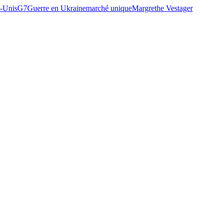
s-Unis
G7
Guerre en Ukraine
marché unique
Margrethe Vestager