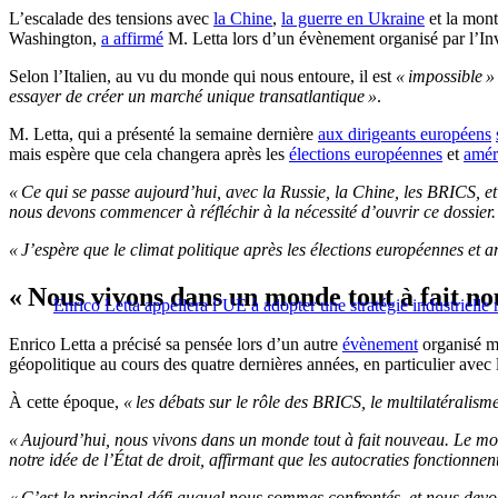
L’escalade des tensions avec
la Chine
,
la guerre en Ukraine
et la mon
Washington,
a affirmé
M. Letta lors d’un évènement organisé par l’I
Selon l’Italien, au vu du monde qui nous entoure, il est
« impossible »
essayer de créer un marché unique transatlantique »
.
M. Letta, qui a présenté la semaine dernière
aux dirigeants européens
mais espère que cela changera après les
élections européennes
et
amér
« Ce qui se passe aujourd’hui, avec la Russie, la Chine, les BRICS, e
nous devons commencer à réfléchir à la nécessité d’ouvrir ce dossier.
« J’espère que le climat politique après les élections européennes et a
« Nous vivons dans un monde tout à fait n
Enrico Letta appellera l’UE à adopter une stratégie industrielle
Enrico Letta a précisé sa pensée lors d’un autre
évènement
organisé m
géopolitique au cours des quatre dernières années, en particulier avec 
À cette époque,
« les débats sur le rôle des BRICS, le multilatéralism
« Aujourd’hui, nous vivons dans un monde tout à fait nouveau. Le mon
notre idée de l’État de droit, affirmant que les autocraties fonctionne
« C’est le principal défi auquel nous sommes confrontés, et nous dev