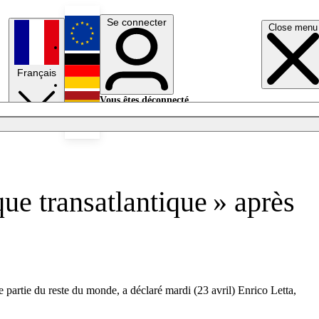
Se connecter
Close menu
English
Français
Deutsch
Vous êtes déconnecté.
Se connecter
Español
Lumières éteintes
ue transatlantique » après
partie du reste du monde, a déclaré mardi (23 avril) Enrico Letta,