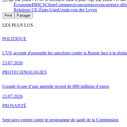
Économie
BRICS
Chine
Commerce
concurrence
concurrence dél
Relations UE-États-Unis
Ursula von der Leyen
Print
Partager
LES PLUS LUS
POLITIQUE
L'UE accepte d'assouplir les sanctions contre la Russie face à la résis
23.07.2026
PRO
TECHNOLOGIES
Google écope d’une amende record de 890 millions d’euros
23.07.2026
PRO
SANTÉ
Sept pays votent contre le programme de santé de la Commission