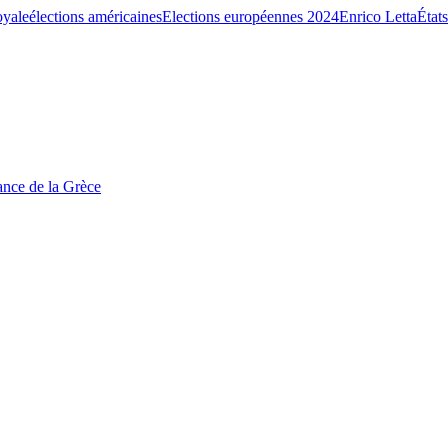
oyale
élections américaines
Elections européennes 2024
Enrico Letta
État
tance de la Grèce