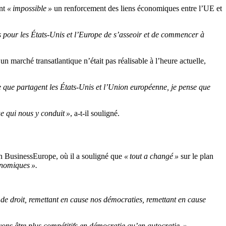
ent
« impossible »
un renforcement des liens économiques entre l’UE et
s pour les États-Unis et l’Europe de s’asseoir et de commencer à
un marché transatlantique n’était pas réalisable à l’heure actuelle,
e que partagent les États-Unis et l’Union européenne, je pense que
ue qui nous y conduit »
, a-t-il souligné.
n BusinessEurope, où il a souligné que
« tout a changé »
sur le plan
nomiques ».
.
de droit, remettant en cause nos démocraties, remettant en cause
ons être plus compétitifs en démocratie qu’en autocratie. »