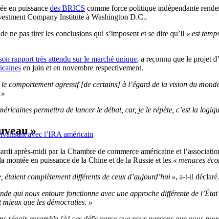
tée en puissance
des BRICS
comme force politique indépendante rend
nvestment Company Institute à Washington D.C..
de ne pas tirer les conclusions qui s’imposent et se dire qu’il
« est temp
son rapport très attendu sur le marché unique
, a reconnu que le projet d’
icaines
en juin et en novembre respectivement.
t le comportement agressif [de certains] à l’égard de la vision du mond
 »
méricaines permettra de lancer le débat, car, je le répète, c’est la logiq
ouveau »
 rivalisant avec l’IRA américain
ardi après-midi par la Chambre de commerce américaine et l’associatio
la montée en puissance de la Chine et de la Russie et les
« menaces éco
e, étaient complètement différents de ceux d’aujourd’hui »
, a-t-il déclaré
de qui nous entoure fonctionne avec une approche différente de l’État 
nt mieux que les démocraties. »
ons réagir ensemble [à] ces défis parce que nous pensons que nous pouv