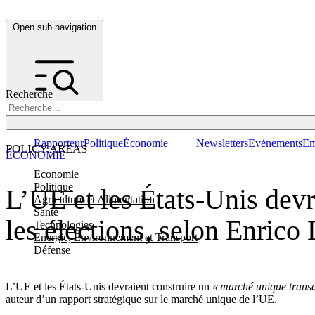
Open sub navigation
Recherche
Rapporteur
Politique
Économie
Newsletters
Evénements
Em
POLICY AREAS
ÉCONOMIE
Economie
Politique
L’UE et les États-Unis devr
Agriculture et Alimentation
Santé
les élections, selon Enrico 
Technologies
Energie, Environnement et Transport
Défense
L’UE et les États-Unis devraient construire un
« marché unique transa
auteur d’un rapport stratégique sur le marché unique de l’UE.