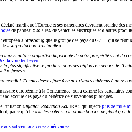
déclaré mardi que l’Europe et ses partenaires devraient prendre des me
inoise
de panneaux solaires, de véhicules électriques et d’autres produit
t européen à Strasbourg que le groupe des pays du G7 — qui se réunira 
ette
« surproduction structurelle ».
ciaux et qu’une proportion importante de notre prospérité vient du c
 Ursula von der Leyen
ce la plus significative se produira dans des régions en dehors de l’Uni
 être justes ».
u mondial. Et nous devons faire face aux risques inhérents à notre ouv
issaire européenne à la Concurrence, qui a exhorté les partenaires 
quand exclure des pays du bénéfice de subventions publiques.
 l’inflation (
Inflation Reduction Act
, IRA), qui injecte
plus de mille mil
ord, parce qu’elle
« lie les critères à la production locale plutôt qu’à la 
e aux subventions vertes américaines