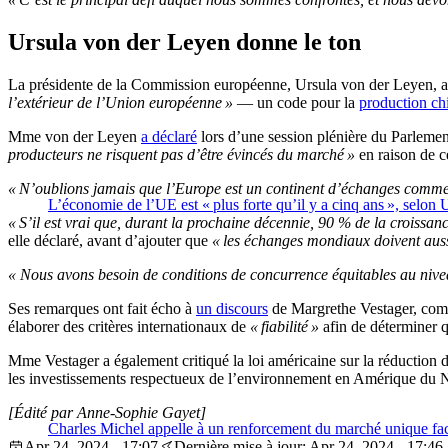
Ursula von der Leyen donne le ton
La présidente de la Commission européenne, Ursula von der Leyen, a 
l’extérieur de l’Union européenne »
— un code pour la
production ch
Mme von der Leyen
a déclaré
lors d’une session plénière du Parlemen
producteurs ne risquent pas d’être évincés du marché »
en raison de c
« N’oublions jamais que l’Europe est un continent d’échanges commer
L’économie de l’UE est « plus forte qu’il y a cinq ans », selon
« S’il est vrai que, durant la prochaine décennie, 90 % de la croissan
elle déclaré, avant d’ajouter que
« les échanges mondiaux doivent aussi
« Nous avons besoin de conditions de concurrence équitables au nivea
Ses remarques ont fait écho à
un discours
de Margrethe Vestager, comm
élaborer des critères internationaux de
« fiabilité »
afin de déterminer 
Mme Vestager a également critiqué la loi américaine sur la réduction de
les investissements respectueux de l’environnement en Amérique du N
[Édité par Anne-Sophie Gayet]
Charles Michel appelle à un renforcement du marché unique fac
Apr 24, 2024 - 17:07
Dernière mise à jour: Apr 24, 2024 - 17:46