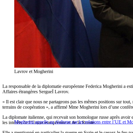
Lavrov et Mogherini
La responsable de la diplomatie européenne Federica Mogherini a estim
Affaires étrangères SergueÏ Lavrov.
« Il est clair que nous ne partageons pas les mêmes positions sur tout, 
terrains de coopération », a affirmé Mme Mogherini lors d’une conf
La diplomate italienne, qui recevait son homologue russe après avoir 
Mogherini appelle au réalisme sur les relations entre l’UE et M
les intérêts de l’Union européenne et de la Russie.
Elle a mentionné en particulier la guerre en Syrie et le cessez-le feu p