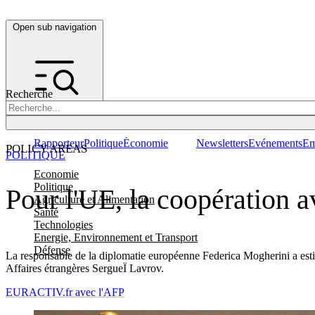
Open sub navigation
Recherche
Rapporteur
Politique
Économie
Newsletters
Evénements
Em
POLICY AREAS
POLITIQUE
Economie
Politique
Pour l'UE, la coopération a
Agriculture et Alimentation
Santé
Technologies
Energie, Environnement et Transport
Défense
La responsable de la diplomatie européenne Federica Mogherini a estimé
Affaires étrangères SergueÏ Lavrov.
EURACTIV.fr avec l'AFP