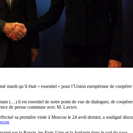
é mardi qu’il était « essentiel » pour l’Union européenne de coopérer av
mais (…) il est essentiel de notre point de vue de dialoguer, de coopérer
érence de presse commune avec M. Lavrov.
effectué sa première visite à Moscou le 24 avril dernier, a souligné di
oscou
arrainé par la Russie, les Etats-Unis et la Jordanie dans le sud du pays.