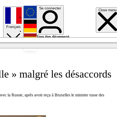
Se connecter
Close menu
English
Français
Deutsch
Vous êtes déconnecté.
Se connecter
Español
Lumières éteintes
lle » malgré les désaccords
ec la Russie, après avoir reçu à Bruxelles le ministre russe des