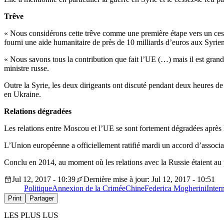
Trêve
« Nous considérons cette trêve comme une première étape vers un cesse
fourni une aide humanitaire de près de 10 milliards d’euros aux Syrien
« Nous savons tous la contribution que fait l’UE (…) mais il est gran
ministre russe.
Outre la Syrie, les deux dirigeants ont discuté pendant deux heures de 
en Ukraine.
Relations dégradées
Les relations entre Moscou et l’UE se sont fortement dégradées après l
L’Union européenne a officiellement ratifié mardi un accord d’associa
Conclu en 2014, au moment où les relations avec la Russie étaient au 
Jul 12, 2017 - 10:39
Dernière mise à jour: Jul 12, 2017 - 10:51
Politique
Annexion de la Crimée
Chine
Federica Mogherini
Inter
Print
Partager
LES PLUS LUS