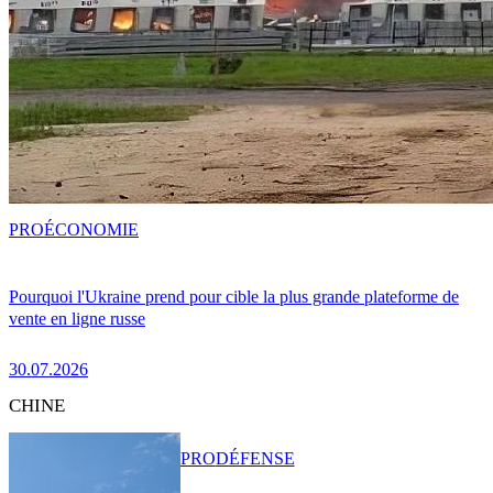
PRO
ÉCONOMIE
Pourquoi l'Ukraine prend pour cible la plus grande plateforme de
vente en ligne russe
30.07.2026
CHINE
PRO
DÉFENSE