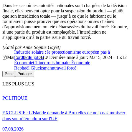
Dans les cas où les autorités nationales sont chargées de la décision
finale, elles peuvent opter pour la suspension du produit — plutôt
que son interdiction totale — jusqu’à ce que le fabricant ou le
fournisseur puisse prouver que ses opérations ou ses chaînes
d’approvisionnement ont été débarrassées du travail forcé. En outre,
si une partie du produit est remplaçable, l’interdiction ne
s’appliquera qu’à la partie issue du travail forcé.
[Édité par Anne-Sophie Gayet]
Industrie solaire : le protectionnisme européen pas à
Mar 5, 2024 - 14:41
l’ordre du jour ?
Dernière mise à jour: Mar 5, 2024 - 15:12
Économie
Chine
droits humains
Économie
Raphaël Glucksmann
travail forcé
Print
Partager
LES PLUS LUS
POLITIQUE
EXCLUSIF : L'Islande demande à Bruxelles de ne pas s'immiscer
dans son référendum sur l'UE
07.08.2026