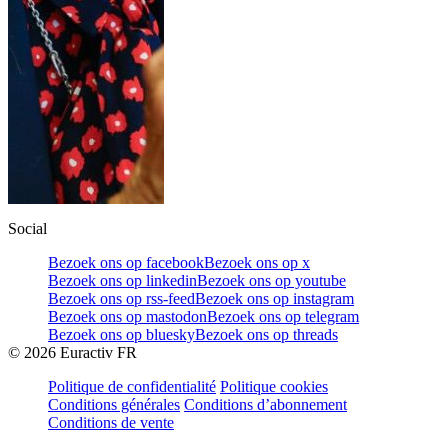
Social
Bezoek ons op facebook
Bezoek ons op x
Bezoek ons op linkedin
Bezoek ons op youtube
Bezoek ons op rss-feed
Bezoek ons op instagram
Bezoek ons op mastodon
Bezoek ons op telegram
Bezoek ons op bluesky
Bezoek ons op threads
©
2026
Euractiv FR
Politique de confidentialité
Politique cookies
Conditions générales
Conditions d’abonnement
Conditions de vente