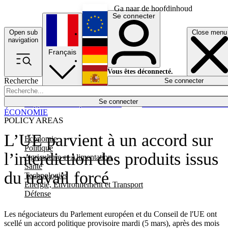
Ga naar de hoofdinhoud
Se connecter
Open sub
Close menu
English
navigation
Français
Deutsch
Vous êtes déconnecté.
Recherche
Se connecter
Español
Lumières éteintes
Se connecter
Rapporteur
Politique
Économie
Newsletters
Evénements
Em
ÉCONOMIE
POLICY AREAS
L’UE parvient à un accord sur
Economie
Politique
l’interdiction des produits issus
Agriculture et Alimentation
Santé
du travail forcé
Technologies
Energie, Environnement et Transport
Défense
Les négociateurs du Parlement européen et du Conseil de l'UE ont
scellé un accord politique provisoire mardi (5 mars), après des mois