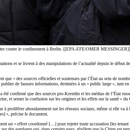
nifester contre le confinement à Berlin. [[EPA-EFE/OMER MESSINGER]
ions et se livrent à des manipulations de l’actualité depuis le début de
ent que « des sources officielles et soutenues par l’État au sein de n
 publier de fausses informations, destinées à un « public large », tant e
l a été confirmé que des sources pro-Kremlin et les médias de l’État r
crise, et semer la confusion sur les origines et les effets sur la santé »
e à proliférer abondamment sur les réseaux sociaux, même si elle va à 
es] », précise le document.
ent un « effort coordonné […] pour rejeter toute accusation [les tenant 
 sur des sondages qui, dans certains pays, révèlent que la Chine est pe