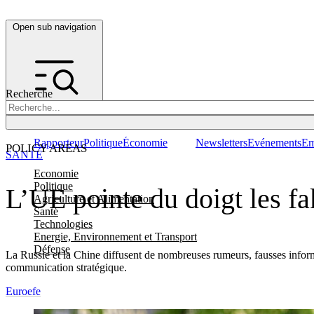
Open sub navigation
Recherche
Rapporteur
Politique
Économie
Newsletters
Evénements
Em
POLICY AREAS
SANTÉ
Economie
Politique
L’UE pointe du doigt les fa
Agriculture et Alimentation
Santé
Technologies
Energie, Environnement et Transport
Défense
La Russie et la Chine diffusent de nombreuses rumeurs, fausses informat
communication stratégique.
Euroefe