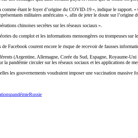
n comme étant le foyer d’origine du COVID-19 », indique le rapport. « C
résentants militaires américains », afin de jeter le doute sur l’origine du
opérations chinoises secrètes sur les réseaux sociaux ».
 théories du complot et les informations mensongères ou trompeuses sur
s de Facebook courent encore le risque de recevoir de fausses informati
différents (Argentine, Allemagne, Corée du Sud, Espagne, Royaume-Uni et 
la pandémie circuler sur les réseaux sociaux et les applications de mes
quelles les gouvernements voudraient imposer une vaccination massive f
ations
pandémie
Russie