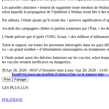
Les autorités chinoises « tentent de supprimer toute mention de Wuha
selon laquelle la propagation de l’épidémie à Wuhan serait liée à des rep
Par ailleurs, l’étude ajoute qu’il existe des « preuves significatives d’
Au-delà des campagnes ciblées et parfois soutenues par l’État, « les
L’étude précise que d’après l’ONG Avaaz, « des millions d’utilisateur
Selon le rapport, sur toutes les personnes interrogées dans six pays 
vu « un grand nombre » d’informations mensongères ou trompeuses sur 
L’étude pointe aussi des théories fumeuses sur les vaccins, selon les
les vaccins seraient inefficaces ou dangereux.
Apr 28, 2020 - 09:07
Dernière mise à jour: Apr 28, 2020 - 13:45
Facebook lance un système d’alerte-infox sur le coronavirus
Santé
Chine
coronavirus
désinformation
fake news
fausses inform
Print
Partager
LES PLUS LUS
POLITIQUE