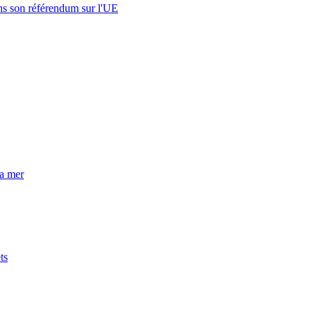
s son référendum sur l'UE
la mer
ts