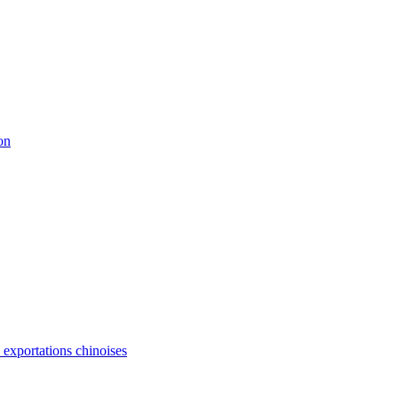
on
s exportations chinoises