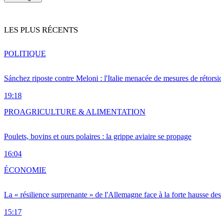
LES PLUS RÉCENTS
POLITIQUE
Sánchez riposte contre Meloni : l'Italie menacée de mesures de rétorsi
19:18
PRO
AGRICULTURE & ALIMENTATION
Poulets, bovins et ours polaires : la grippe aviaire se propage
16:04
ÉCONOMIE
La « résilience surprenante » de l'Allemagne face à la forte hausse de
15:17