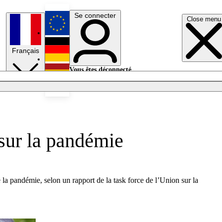
Se connecter
Close menu
English
Français
Deutsch
Vous êtes déconnecté.
Se connecter
Español
Lumières éteintes
 sur la pandémie
 la pandémie, selon un rapport de la task force de l’Union sur la