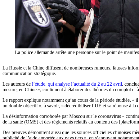
La police allemande arrête une personne sur le point de ma
La Russie et la Chine diffusent de nombreuses rumeurs, fausses informat
communication stratégique.
Les auteurs de
l’étude, qui analyse l’actualité du 2 au 22 avril
, conclu
mesure, en Chine », continuent à élaborer des théories du complot et à
Le rapport explique notamment qu’au cours de la période étudiée, « i
un double objectif », à savoir, « décrédibiliser l’UE et sa réponse à la 
La désinformation corroborée par Moscou sur le coronavirus « continu
de la santé (OMS) et des règlements relatifs au contenu des [plateform
Des preuves démontrent aussi que les sources officielles chinoises mèn
publicité de l’aide apportée aux pays tiers », en s’appuyant notamment