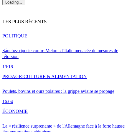
Loading...
LES PLUS RÉCENTS
POLITIQUE
Sánchez riposte contre Meloni : l'Italie menacée de mesures de
rétorsion
19:18
PRO
AGRICULTURE & ALIMENTATION
Poulets, bovins et ours polaires : la grippe aviaire se propage
16:04
ÉCONOMIE
La « résilience surprenante » de l'Allemagne face à la forte hausse
des exportations chinoises