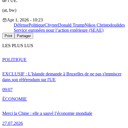
de l’UE.
(at, bw)
Apr 1, 2026 - 10:23
Défense
Politique
Chypre
Donald Trump
Nikos Christodoulides
Service européen pour l’action extérieure (SEAE)
Print
Partager
LES PLUS LUS
POLITIQUE
EXCLUSIF : L'Islande demande à Bruxelles de ne pas s'immiscer
dans son référendum sur l'UE
09:07
ÉCONOMIE
Merci la Chine : elle a sauvé l’économie mondiale
27.07.2026