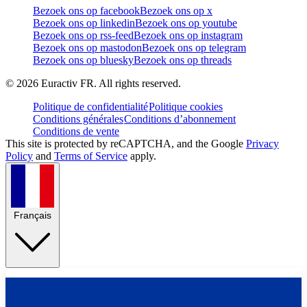
Bezoek ons op facebook
Bezoek ons op x
Bezoek ons op linkedin
Bezoek ons op youtube
Bezoek ons op rss-feed
Bezoek ons op instagram
Bezoek ons op mastodon
Bezoek ons op telegram
Bezoek ons op bluesky
Bezoek ons op threads
©
2026
Euractiv FR. All rights reserved.
Politique de confidentialité
Politique cookies
Conditions générales
Conditions d’abonnement
Conditions de vente
This site is protected by reCAPTCHA, and the Google
Privacy
Policy
and
Terms of Service
apply.
Français