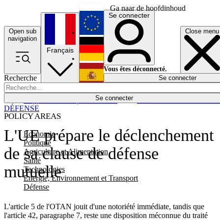
Ga naar de hoofdinhoud
Se connecter
Open sub
Close menu
English
navigation
Français
Deutsch
Vous êtes déconnecté.
Recherche
Se connecter
Español
Lumières éteintes
Se connecter
Rapporteur
Politique
Économie
Newsletters
Evénements
Em
DÉFENSE
POLICY AREAS
L'UE prépare le déclenchement
Economie
Politique
de sa clause de défense
Agriculture et Alimentation
Santé
mutuelle
Technologies
Energie, Environnement et Transport
Défense
L'article 5 de l'OTAN jouit d'une notoriété immédiate, tandis que
l'article 42, paragraphe 7, reste une disposition méconnue du traité