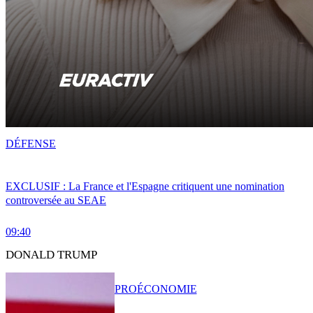
DÉFENSE
EXCLUSIF : La France et l'Espagne critiquent une nomination
controversée au SEAE
09:40
DONALD TRUMP
PRO
ÉCONOMIE