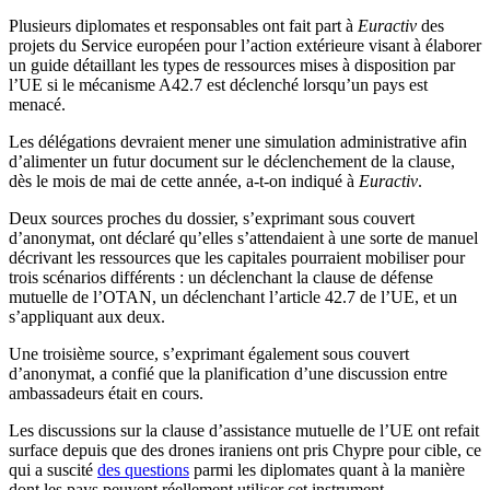
Plusieurs diplomates et responsables ont fait part à
Euractiv
des
projets du Service européen pour l’action extérieure visant à élaborer
un guide détaillant les types de ressources mises à disposition par
l’UE si le mécanisme A42.7 est déclenché lorsqu’un pays est
menacé.
Les délégations devraient mener une simulation administrative afin
d’alimenter un futur document sur le déclenchement de la clause,
dès le mois de mai de cette année, a-t-on indiqué à
Euractiv
.
Deux sources proches du dossier, s’exprimant sous couvert
d’anonymat, ont déclaré qu’elles s’attendaient à une sorte de manuel
décrivant les ressources que les capitales pourraient mobiliser pour
trois scénarios différents : un déclenchant la clause de défense
mutuelle de l’OTAN, un déclenchant l’article 42.7 de l’UE, et un
s’appliquant aux deux.
Une troisième source, s’exprimant également sous couvert
d’anonymat, a confié que la planification d’une discussion entre
ambassadeurs était en cours.
Les discussions sur la clause d’assistance mutuelle de l’UE ont refait
surface depuis que des drones iraniens ont pris Chypre pour cible, ce
qui a suscité
des questions
parmi les diplomates quant à la manière
dont les pays peuvent réellement utiliser cet instrument.