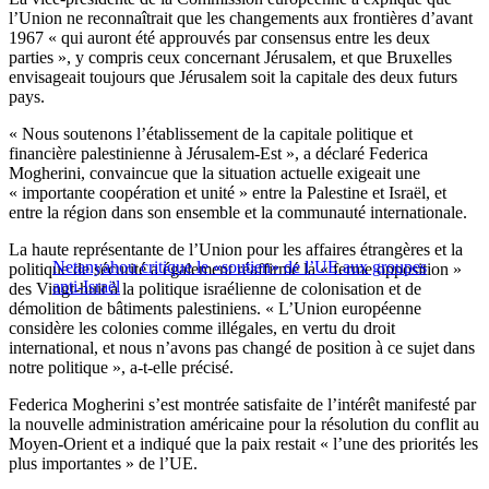
l’Union ne reconnaîtrait que les changements aux frontières d’avant
1967 « qui auront été approuvés par consensus entre les deux
parties », y compris ceux concernant Jérusalem, et que Bruxelles
envisageait toujours que Jérusalem soit la capitale des deux futurs
pays.
« Nous soutenons l’établissement de la capitale politique et
financière palestinienne à Jérusalem-Est », a déclaré Federica
Mogherini, convaincue que la situation actuelle exigeait une
« importante coopération et unité » entre la Palestine et Israël, et
entre la région dans son ensemble et la communauté internationale.
La haute représentante de l’Union pour les affaires étrangères et la
Netanyahou critique le «soutien» de l’UE aux groupes
politique de sécurité a également réaffirmé la « ferme opposition »
anti-Israël
des Vingt-huit à la politique israélienne de colonisation et de
démolition de bâtiments palestiniens. « L’Union européenne
considère les colonies comme illégales, en vertu du droit
international, et nous n’avons pas changé de position à ce sujet dans
notre politique », a-t-elle précisé.
Federica Mogherini s’est montrée satisfaite de l’intérêt manifesté par
la nouvelle administration américaine pour la résolution du conflit au
Moyen-Orient et a indiqué que la paix restait « l’une des priorités les
plus importantes » de l’UE.