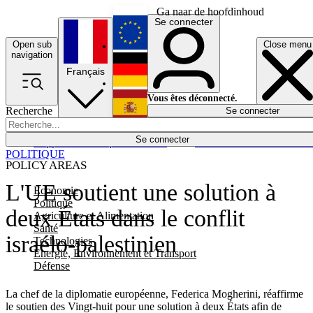
Ga naar de hoofdinhoud
Se connecter
Open sub
Close menu
English
navigation
Français
Deutsch
Vous êtes déconnecté.
Recherche
Se connecter
Español
Lumières éteintes
Se connecter
Rapporteur
Politique
Économie
Newsletters
Evénements
Em
POLITIQUE
POLICY AREAS
L'UE soutient une solution à
Economie
Politique
deux États dans le conflit
Agriculture et Alimentation
Santé
israélo-palestinien
Technologies
Energie, Environnement et Transport
Défense
La chef de la diplomatie européenne, Federica Mogherini, réaffirme
le soutien des Vingt-huit pour une solution à deux États afin de