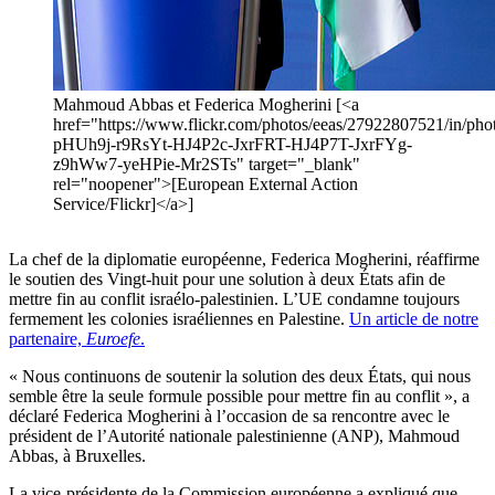
Mahmoud Abbas et Federica Mogherini [<a
href="https://www.flickr.com/photos/eeas/27922807521/in/phot
pHUh9j-r9RsYt-HJ4P2c-JxrFRT-HJ4P7T-JxrFYg-
z9hWw7-yeHPie-Mr2STs" target="_blank"
rel="noopener">[European External Action
Service/Flickr]</a>]
La chef de la diplomatie européenne, Federica Mogherini, réaffirme
le soutien des Vingt-huit pour une solution à deux États afin de
mettre fin au conflit israélo-palestinien. L’UE condamne toujours
fermement les colonies israéliennes en Palestine.
Un article de notre
partenaire,
Euroefe
.
« Nous continuons de soutenir la solution des deux États, qui nous
semble être la seule formule possible pour mettre fin au conflit », a
déclaré Federica Mogherini à l’occasion de sa rencontre avec le
président de l’Autorité nationale palestinienne (ANP), Mahmoud
Abbas, à Bruxelles.
La vice-présidente de la Commission européenne a expliqué que