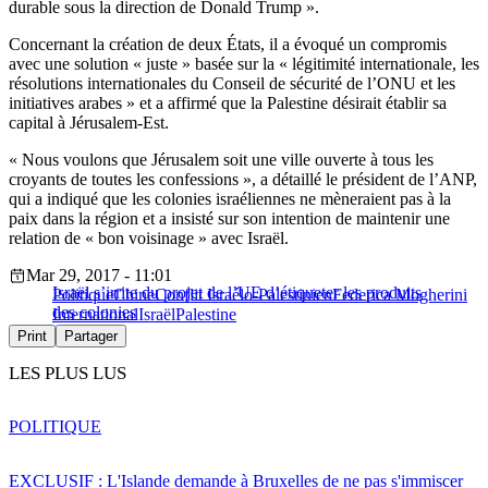
durable sous la direction de Donald Trump ».
Concernant la création de deux États, il a évoqué un compromis
avec une solution « juste » basée sur la « légitimité internationale, les
résolutions internationales du Conseil de sécurité de l’ONU et les
initiatives arabes » et a affirmé que la Palestine désirait établir sa
capital à Jérusalem-Est.
« Nous voulons que Jérusalem soit une ville ouverte à tous les
croyants de toutes les confessions », a détaillé le président de l’ANP,
qui a indiqué que les colonies israéliennes ne mèneraient pas à la
paix dans la région et a insisté sur son intention de maintenir une
relation de « bon voisinage » avec Israël.
Mar 29, 2017 - 11:01
Israël s’irrite du projet de l’UE d’étiqueter les produits
Politique
Chine
Conflit Israélo-Palestinien
Federica Mogherini
des colonies
International
Israël
Palestine
Print
Partager
LES PLUS LUS
POLITIQUE
EXCLUSIF : L'Islande demande à Bruxelles de ne pas s'immiscer