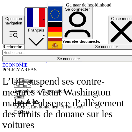
Ga naar de hoofdinhoud
Se connecter
Open sub
Close menu
English
navigation
Français
Deutsch
Vous êtes déconnecté.
Recherche
Se connecter
Español
Lumières éteintes
Se connecter
Rapporteur
Politique
Économie
Newsletters
Evénements
Em
ÉCONOMIE
POLICY AREAS
L’UE suspend ses contre-
Economie
Politique
mesures visant Washington
Agriculture et Alimentation
Santé
malgré l’absence d’allègement
Technologies
Energie, Environnement et Transport
des droits de douane sur les
Défense
voitures