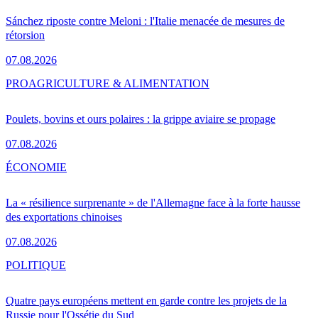
Sánchez riposte contre Meloni : l'Italie menacée de mesures de
rétorsion
07.08.2026
PRO
AGRICULTURE & ALIMENTATION
Poulets, bovins et ours polaires : la grippe aviaire se propage
07.08.2026
ÉCONOMIE
La « résilience surprenante » de l'Allemagne face à la forte hausse
des exportations chinoises
07.08.2026
POLITIQUE
Quatre pays européens mettent en garde contre les projets de la
Russie pour l'Ossétie du Sud