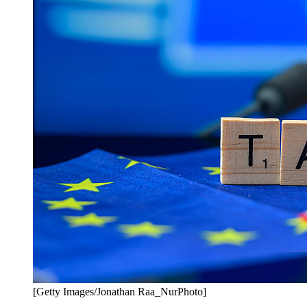
[Getty Images/Jonathan Raa_NurPhoto]