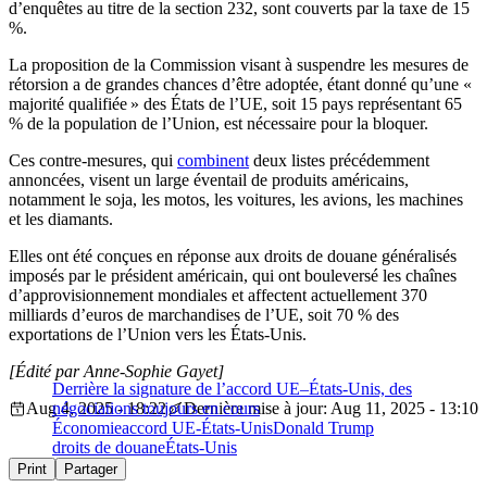
d’enquêtes au titre de la section 232, sont couverts par la taxe de 15
%.
La proposition de la Commission visant à suspendre les mesures de
rétorsion a de grandes chances d’être adoptée, étant donné qu’une «
majorité qualifiée » des États de l’UE, soit 15 pays représentant 65
% de la population de l’Union, est nécessaire pour la bloquer.
Ces contre-mesures, qui
combinent
deux listes précédemment
annoncées, visent un large éventail de produits américains,
notamment le soja, les motos, les voitures, les avions, les machines
et les diamants.
Elles ont été conçues en réponse aux droits de douane généralisés
imposés par le président américain, qui ont bouleversé les chaînes
d’approvisionnement mondiales et affectent actuellement 370
milliards d’euros de marchandises de l’UE, soit 70 % des
exportations de l’Union vers les États-Unis.
[Édité par Anne-Sophie Gayet]
Derrière la signature de l’accord UE–États-Unis, des
Aug 4, 2025 - 18:22
négociations toujours en cours
Dernière mise à jour: Aug 11, 2025 - 13:10
Économie
accord UE-États-Unis
Donald Trump
droits de douane
États-Unis
Print
Partager