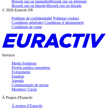
Bezoek ons op mastodon
Bezoek ons op telegram
Bezoek ons op bluesky
Bezoek ons op threads
©
2026
Euractiv FR
Politique de confidentialité
Politique cookies
Conditions générales
Conditions d’abonnement
Conditions de vente
Services
Media Solutions
Projets publics européens
Evénements
Emplois
Agenda
Communiqués de presse
Members’ Circle
À Propos d'Euractiv
À propos d’Euractiv