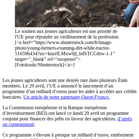
Le soutien aux jeunes agriculteurs est une priorité de
l'UE pour répondre au vieillissement de la profession.
[<a href="https://www.shutterstock.com/fr/image-
photo/young-farmers-examing-dirt-while-tractor-
516596434?src=knzrfLMxw0jl_bdSTCGthw-1-1"
target="_blank" rel="noopener">
[Fotokostic/Shutterstock]</a>]
Les jeunes agriculteurs sont une denrée rare dans plusieurs États
membres. Le 29 avril, l’UE a annoncé le lancement d’un
programme d’un milliard d’euros pour les aider à accéder aux crédits
bancaires.
Un article de notre partenaire,
Ouest-France.
La Commission européenne et la Banque européenne
d’investissement (BEI) ont lancé ce lundi 29 avril un programme
conjoint pour financer des prêts en faveur des agriculteurs,
d’après
un communiqué
.
Ce programme s’élevant à presque un milliard d’euros, entièrement