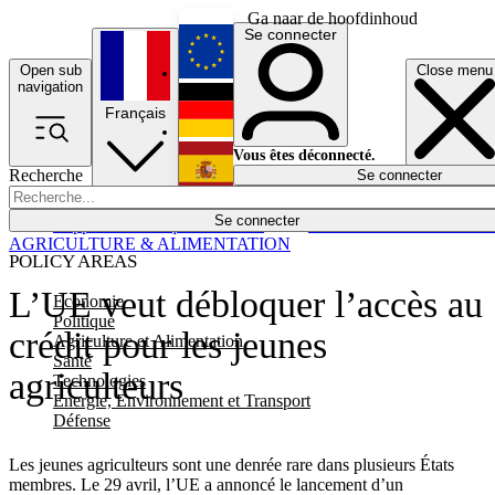
Ga naar de hoofdinhoud
Se connecter
Open sub
Close menu
English
navigation
Français
Deutsch
Vous êtes déconnecté.
Recherche
Se connecter
Español
Lumières éteintes
Se connecter
Rapporteur
Politique
Économie
Newsletters
Evénements
Em
AGRICULTURE & ALIMENTATION
POLICY AREAS
L’UE veut débloquer l’accès au
Economie
Politique
crédit pour les jeunes
Agriculture et Alimentation
Santé
agriculteurs
Technologies
Energie, Environnement et Transport
Défense
Les jeunes agriculteurs sont une denrée rare dans plusieurs États
membres. Le 29 avril, l’UE a annoncé le lancement d’un