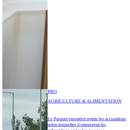
PRO
AGRICULTURE & ALIMENTATION
Le Parquet européen rejette les accusations
selon lesquelles il entraverait les