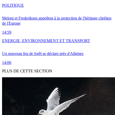
POLITIQUE
Meloni et Frederiksen appellent à la protection de l'héritage chrétien
de l'Europe
14:59
ENERGIE, ENVIRONNEMENT ET TRANSPORT
Un nouveau feu de forêt se déclare près d'Athènes
14:06
PLUS DE CETTE SECTION