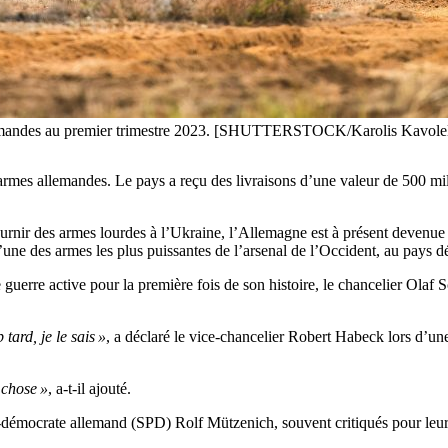
llemandes au premier trimestre 2023. [SHUTTERSTOCK/Karolis Kavolel
armes allemandes. Le pays a reçu des livraisons d’une valeur de 500 mil
 fournir des armes lourdes à l’Ukraine, l’Allemagne est à présent devenu
e des armes les plus puissantes de l’arsenal de l’Occident, au pays déc
erre active pour la première fois de son histoire, le chancelier Olaf 
tard, je le sais »
, a déclaré le vice-chancelier Robert Habeck lors d’une 
 chose »
, a-t-il ajouté.
al-démocrate allemand (SPD) Rolf Mützenich, souvent critiqués pour leu