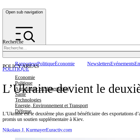
Open sub navigation
Recherche
Rapporteur
Politique
Économie
Newsletters
Evénements
Em
POLICY AREAS
POLITIQUE
Economie
Politique
L’Ukraine devient le deuxi
Agriculture et Alimentation
Santé
Technologies
Energie, Environnement et Transport
Défense
L’Ukraine est le deuxième plus grand bénéficiaire des exportations d’
promis un soutien supplémentaire à Kiev.
Nikolaus J. Kurmayer
Euractiv.com