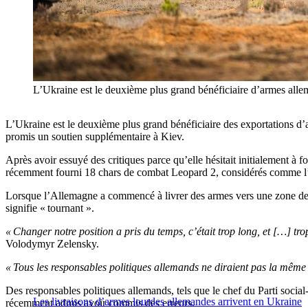
L’Ukraine est le deuxième plus grand bénéficiaire d’armes a
L’Ukraine est le deuxième plus grand bénéficiaire des exportations d’
promis un soutien supplémentaire à Kiev.
Après avoir essuyé des critiques parce qu’elle hésitait initialement à
récemment fourni 18 chars de combat Leopard 2, considérés comme l’un
Lorsque l’Allemagne a commencé à livrer des armes vers une zone de gu
signifie « tournant ».
« Changer notre position a pris du temps, c’était trop long, et […] trop 
Volodymyr Zelensky.
« Tous les responsables politiques allemands ne diraient pas la même
Des responsables politiques allemands, tels que le chef du Parti soci
Les livraisons d’armes lourdes allemandes arrivent en Ukraine
récemment admis avoir commis des erreurs.