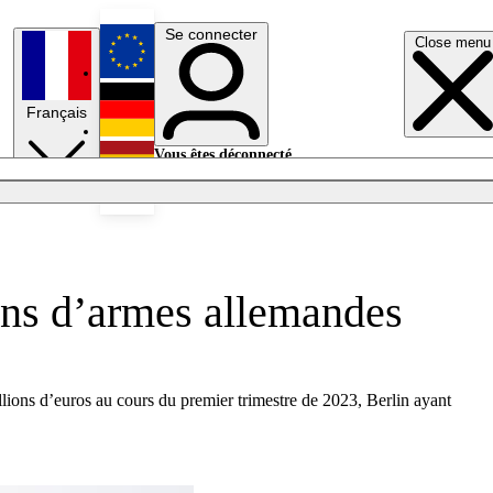
Se connecter
Close menu
English
Français
Deutsch
Vous êtes déconnecté.
Se connecter
Español
Lumières éteintes
sons d’armes allemandes
lions d’euros au cours du premier trimestre de 2023, Berlin ayant