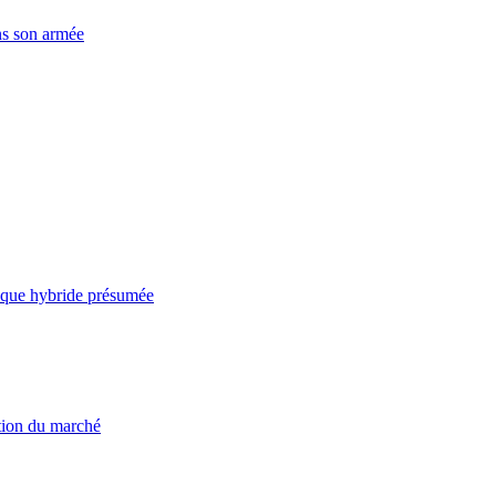
ns son armée
taque hybride présumée
ation du marché