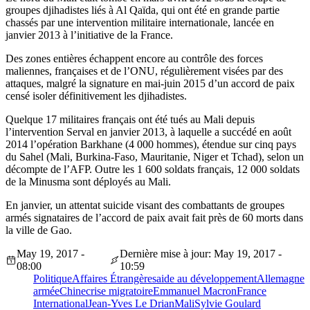
groupes djihadistes liés à Al Qaïda, qui ont été en grande partie
chassés par une intervention militaire internationale, lancée en
janvier 2013 à l’initiative de la France.
Des zones entières échappent encore au contrôle des forces
maliennes, françaises et de l’ONU, régulièrement visées par des
attaques, malgré la signature en mai-juin 2015 d’un accord de paix
censé isoler définitivement les djihadistes.
Quelque 17 militaires français ont été tués au Mali depuis
l’intervention Serval en janvier 2013, à laquelle a succédé en août
2014 l’opération Barkhane (4 000 hommes), étendue sur cinq pays
du Sahel (Mali, Burkina-Faso, Mauritanie, Niger et Tchad), selon un
décompte de l’AFP. Outre les 1 600 soldats français, 12 000 soldats
de la Minusma sont déployés au Mali.
En janvier, un attentat suicide visant des combattants de groupes
armés signataires de l’accord de paix avait fait près de 60 morts dans
la ville de Gao.
May 19, 2017 -
Dernière mise à jour: May 19, 2017 -
08:00
10:59
Politique
Affaires Étrangères
aide au développement
Allemagne
armée
Chine
crise migratoire
Emmanuel Macron
France
International
Jean-Yves Le Drian
Mali
Sylvie Goulard