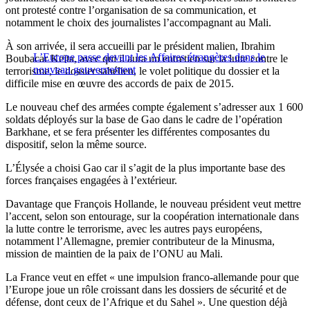
ont protesté contre l’organisation de sa communication, et
notamment le choix des journalistes l’accompagnant au Mali.
À son arrivée, il sera accueilli par le président malien, Ibrahim
L’Europe passe devant les Affaires étrangères dans le
Boubacar Keïta, avec qui il aura un entretien sur la lutte contre le
nouveau gouvernement
terrorisme, le dossier sahélien, le volet politique du dossier et la
difficile mise en œuvre des accords de paix de 2015.
Le nouveau chef des armées compte également s’adresser aux 1 600
soldats déployés sur la base de Gao dans le cadre de l’opération
Barkhane, et se fera présenter les différentes composantes du
dispositif, selon la même source.
L’Élysée a choisi Gao car il s’agit de la plus importante base des
forces françaises engagées à l’extérieur.
Davantage que François Hollande, le nouveau président veut mettre
l’accent, selon son entourage, sur la coopération internationale dans
la lutte contre le terrorisme, avec les autres pays européens,
notamment l’Allemagne, premier contributeur de la Minusma,
mission de maintien de la paix de l’ONU au Mali.
La France veut en effet « une impulsion franco-allemande pour que
l’Europe joue un rôle croissant dans les dossiers de sécurité et de
défense, dont ceux de l’Afrique et du Sahel ». Une question déjà