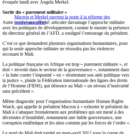
évoquée lundi avec Angela Merkel.
Sortir du « purement militaire »
Macron et Merkel ouvrent la porte à la réforme des
Autre nouvel axe affiché: articuler davantage l’approche militaire
traités européens
avec les politiques de développement, comme le montre la présence
du directeur général de l’AFD, a souligné l’entourage du président.
C’est ce que demandent plusieurs organisations humanitaires, pour
qui la seule approche militaire ne résoudra pas les violences
secouant le Mali.
La politique française en Afrique est trop « purement militaire », et
doit « investir dans le secteur de la gouvernance », notamment dans
« la lutte contre l’impunité » en « réorientant son aide publique vers
la justice », plaide la Fédération internationale des ligues des droits
de l’Homme (FIDH), qui dénonce au Mali « un niveau d’insécurité
sans précédent ».
Même diagnostic pour l’organisation humanitaire Human Rights
Watch, qui appelle le président Macron à « exhorter le président du
Mali à s’attaquer frontalement aux problèmes qui ont mené à des
décennies d’instabilité, notamment une faible gouvernance, une
corruption endémique et les abus commis par les forces de l’ordre ».
Le nord du Mali était tombé en mars-avril 2012 sous la coupe de