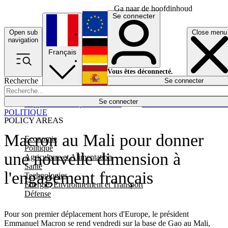
Ga naar de hoofdinhoud
Se connecter
Open sub
Close menu
English
navigation
Français
Deutsch
Vous êtes déconnecté.
Recherche
Se connecter
Español
Lumières éteintes
Se connecter
Rapporteur
Politique
Économie
Newsletters
Evénements
Em
POLITIQUE
POLICY AREAS
Macron au Mali pour donner
Economie
Politique
une nouvelle dimension à
Agriculture et Alimentation
Santé
l'engagement français
Technologies
Energie, Environnement et Transport
Défense
Pour son premier déplacement hors d'Europe, le président
Emmanuel Macron se rend vendredi sur la base de Gao au Mali,