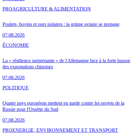
PRO
AGRICULTURE & ALIMENTATION
Poulets, bovins et ours polaires : la grippe aviaire se propage
07.08.2026
ÉCONOMIE
La « résilience surprenante » de l'Allemagne face à la forte hausse
des exportations chinoises
07.08.2026
POLITIQUE
Quatre pays européens mettent en garde contre les projets de la
Russie pour l'Ossétie du Sud
07.08.2026
PRO
ENERGIE, ENVIRONNEMENT ET TRANSPORT