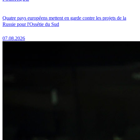
Quatre pays européens mettent en garde contre les projets de la
Russie pour l'Ossétie du Sud
07.08.2026