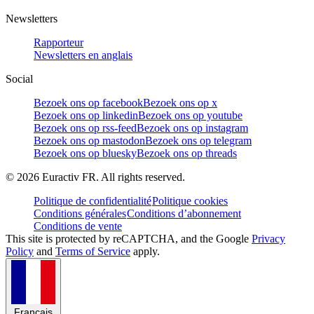
Newsletters
Rapporteur
Newsletters en anglais
Social
Bezoek ons op facebook
Bezoek ons op x
Bezoek ons op linkedin
Bezoek ons op youtube
Bezoek ons op rss-feed
Bezoek ons op instagram
Bezoek ons op mastodon
Bezoek ons op telegram
Bezoek ons op bluesky
Bezoek ons op threads
©
2026
Euractiv FR. All rights reserved.
Politique de confidentialité
Politique cookies
Conditions générales
Conditions d’abonnement
Conditions de vente
This site is protected by reCAPTCHA, and the Google
Privacy
Policy
and
Terms of Service
apply.
Français