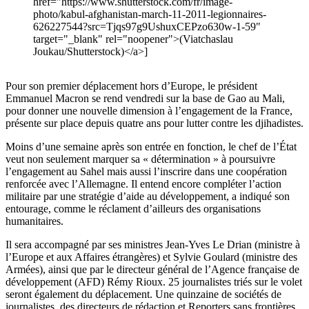
href="https://www.shutterstock.com/fr/image-
photo/kabul-afghanistan-march-11-2011-legionnaires-
626227544?src=Tjqs97g9UshuxCEPzo630w-1-59"
target="_blank" rel="noopener">(Viatchaslau
Joukau/Shutterstock)</a>]
Pour son premier déplacement hors d’Europe, le président
Emmanuel Macron se rend vendredi sur la base de Gao au Mali,
pour donner une nouvelle dimension à l’engagement de la France,
présente sur place depuis quatre ans pour lutter contre les djihadistes.
Moins d’une semaine après son entrée en fonction, le chef de l’État
veut non seulement marquer sa « détermination » à poursuivre
l’engagement au Sahel mais aussi l’inscrire dans une coopération
renforcée avec l’Allemagne. Il entend encore compléter l’action
militaire par une stratégie d’aide au développement, a indiqué son
entourage, comme le réclament d’ailleurs des organisations
humanitaires.
Il sera accompagné par ses ministres Jean-Yves Le Drian (ministre à
l’Europe et aux Affaires étrangères) et Sylvie Goulard (ministre des
Armées), ainsi que par le directeur général de l’Agence française de
développement (AFD) Rémy Rioux. 25 journalistes triés sur le volet
seront également du déplacement. Une quinzaine de sociétés de
journalistes, des directeurs de rédaction et Reporters sans frontières