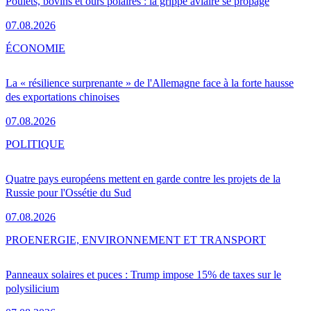
Poulets, bovins et ours polaires : la grippe aviaire se propage
07.08.2026
ÉCONOMIE
La « résilience surprenante » de l'Allemagne face à la forte hausse
des exportations chinoises
07.08.2026
POLITIQUE
Quatre pays européens mettent en garde contre les projets de la
Russie pour l'Ossétie du Sud
07.08.2026
PRO
ENERGIE, ENVIRONNEMENT ET TRANSPORT
Panneaux solaires et puces : Trump impose 15% de taxes sur le
polysilicium