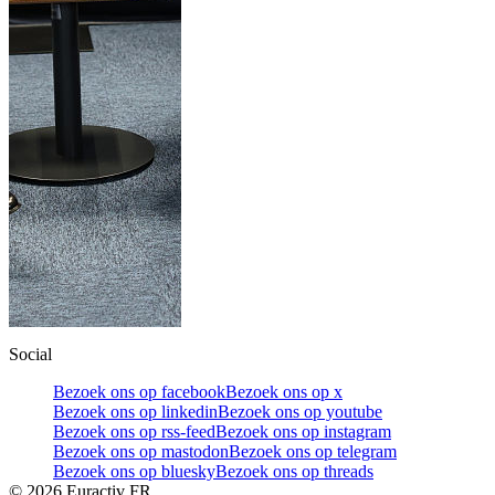
Social
Bezoek ons op facebook
Bezoek ons op x
Bezoek ons op linkedin
Bezoek ons op youtube
Bezoek ons op rss-feed
Bezoek ons op instagram
Bezoek ons op mastodon
Bezoek ons op telegram
Bezoek ons op bluesky
Bezoek ons op threads
©
2026
Euractiv FR