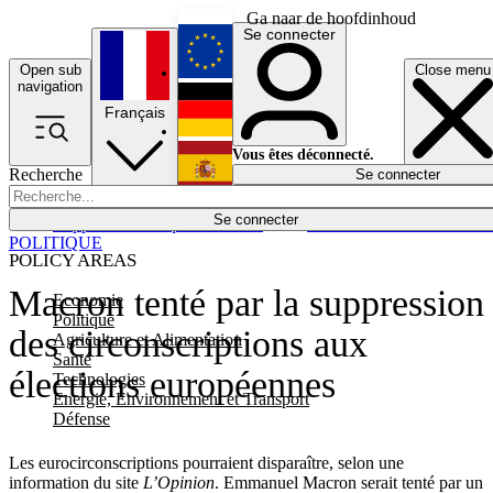
Ga naar de hoofdinhoud
Se connecter
Open sub
Close menu
English
navigation
Français
Deutsch
Vous êtes déconnecté.
Recherche
Se connecter
Español
Lumières éteintes
Se connecter
Rapporteur
Politique
Économie
Newsletters
Evénements
Em
POLITIQUE
POLICY AREAS
Macron tenté par la suppression
Economie
Politique
des circonscriptions aux
Agriculture et Alimentation
Santé
élections européennes
Technologies
Energie, Environnement et Transport
Défense
Les eurocirconscriptions pourraient disparaître, selon une
information du site
L’Opinion
. Emmanuel Macron serait tenté par un