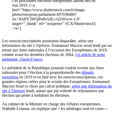
Les prochaines élections européennes auront lieu en
mai 2019. [<a
href="https://www.shutterstock.com/fr/image-
photo/european-parliament-497938486?
src=KhPY3WQPsd6AdLr-QZdvww-1-0"
target="_blank" rel="noopener">[CX/Shutterstock]
</a>]
Les eurocirconscriptions pourraient disparaître, selon une
information du site
L’Opinion
. Emmanuel Macron serait tenté par un
retour aux listes nationales à l’occasion des Européennes de 2019,
comme avant les dernières élections de 2004.
Un article de notre
partenaire,
Ouest-France
.
Le président de la République pourrait vouloir revenir aux listes
nationales pour l’élection à la proportionnelle des
députés
européens
en 2019 et en finir avec les eurocirconscriptions, ces
grandes régions créées pour le scrutin des Européennes. Emmanuel
Macron ferait ce choix par calcul politique,
selon une information du
site
L’Opinion
lundi, autant que par volonté de redynamiser une
élection qui peine à mobiliser les électeurs.
Au cabinet de la Ministre en charge des Affaires européennes,
Nathalie Loiseau, on explique que « les arbitrages sont en cours ».