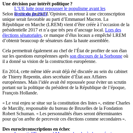
Une décision par intérêt politique ?
L’UE lutte pour repousser le populisme avant les
Selon le site du journal
élections de 2019
L’Opinion
, un retour à une circonscription
unique serait favorable au parti d’Emmanuel Macron. La
République en Marche (LREM) vient d’être créée à l’occasion de la
présidentielle 2017 et n’a que très peu d’ancrage local.
Lors des
élections sénatoriales
, ce manque d’élus locaux a empêché LREM
d’obtenir beaucoup de sénateurs dans la haute assemblée.
Cela permettrait également au chef de l’État de profiter de son élan
sur les questions européennes après
son discours de la Sorbonne
où
il a donné sa vision de la construction européenne.
En 2014, cette même idée avait déjà été discutée au sein du cabinet
de Thierry Repentin, alors secrétaire d’État aux Affaires
européennes. Mais l’idée avait été repoussée pour éviter un scrutin
portant sur la politique du président de la République de l’époque,
François Hollande.
« Le vrai enjeu se situe sur la constitution des listes », estime Charles
de Marcilly, responsable du bureau de Bruxelles de la Fondation
Robert Schuman. « Les personnalités élues seront déterminantes
pour qu’on arrête de percevoir ces élections comme secondaires ».
Des eurocirconscriptions en échec