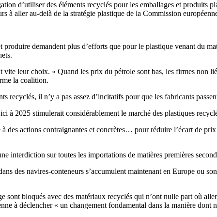
tion d’utiliser des éléments recyclés pour les emballages et produits pl
lateurs à aller au-delà de la stratégie plastique de la Commission européenn
r et produire demandent plus d’efforts que pour le plastique venant du ma
hets.
nt vite leur choix. « Quand les prix du pétrole sont bas, les firmes non l
rme la coalition.
ecyclés, il n’y a pas assez d’incitatifs pour que les fabricants passent
ci à 2025 stimulerait considérablement le marché des plastiques recyclé
 des actions contraignantes et concrètes… pour réduire l’écart de prix néf
 interdiction sur toutes les importations de matières premières secondai
ne dans des navires-conteneurs s’accumulent maintenant en Europe ou so
sont bloqués avec des matériaux recyclés qui n’ont nulle part où aller,
éenne à déclencher « un changement fondamental dans la manière dont n