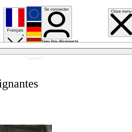
Se connecter
Close menu
English
Français
Deutsch
Vous êtes déconnecté.
Se connecter
Español
Lumières éteintes
aignantes