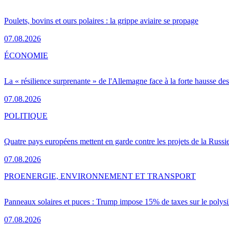
Poulets, bovins et ours polaires : la grippe aviaire se propage
07.08.2026
ÉCONOMIE
La « résilience surprenante » de l'Allemagne face à la forte hausse de
07.08.2026
POLITIQUE
Quatre pays européens mettent en garde contre les projets de la Russi
07.08.2026
PRO
ENERGIE, ENVIRONNEMENT ET TRANSPORT
Panneaux solaires et puces : Trump impose 15% de taxes sur le polysi
07.08.2026