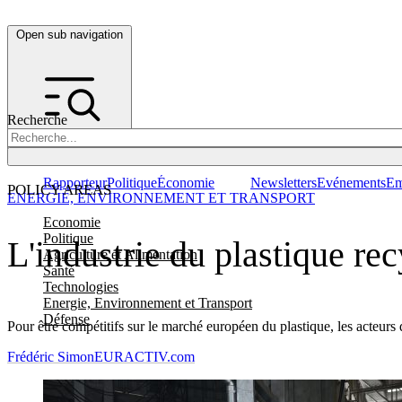
Open sub navigation
Recherche
Rapporteur
Politique
Économie
Newsletters
Evénements
Em
POLICY AREAS
ENERGIE, ENVIRONNEMENT ET TRANSPORT
Economie
Politique
L'industrie du plastique re
Agriculture et Alimentation
Santé
Technologies
Energie, Environnement et Transport
Défense
Pour être compétitifs sur le marché européen du plastique, les acteur
Frédéric Simon
EURACTIV.com