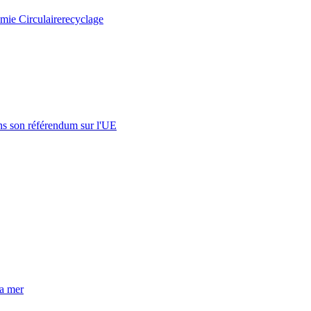
mie Circulaire
recyclage
s son référendum sur l'UE
la mer