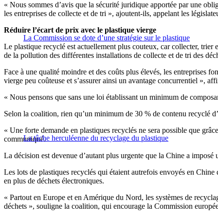
« Nous sommes d’avis que la sécurité juridique apportée par une obliga
les entreprises de collecte et de tri », ajoutent-ils, appelant les légis
Réduire l’écart de prix avec le plastique vierge
La Commission se dote d’une stratégie sur le plastique
Le plastique recyclé est actuellement plus couteux, car collecter, trie
de la pollution des différentes installations de collecte et de tri des déc
Face à une qualité moindre et des coûts plus élevés, les entreprises fo
vierge peu coûteuse et s’assurer ainsi un avantage concurrentiel », affi
« Nous pensons que sans une loi établissant un minimum de composants r
Selon la coalition, rien qu’un minimum de 30 % de contenu recyclé d’i
« Une forte demande en plastiques recyclés ne sera possible que grâce à
La tâche herculéenne du recyclage du plastique
communiqué.
La décision est devenue d’autant plus urgente que la Chine a imposé une
Les lots de plastiques recyclés qui étaient autrefois envoyés en Chi
en plus de déchets électroniques.
« Partout en Europe et en Amérique du Nord, les systèmes de recyclage 
déchets », souligne la coalition, qui encourage la Commission europ