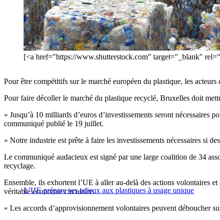
[<a href="https://www.shutterstock.com" target="_blank" rel
Pour être compétitifs sur le marché européen du plastique, les acteurs
Pour faire décoller le marché du plastique recyclé, Bruxelles doit mett
« Jusqu’à 10 milliards d’euros d’investissements seront nécessaires pou
communiqué publié le 19 juillet.
« Notre industrie est prête à faire les investissements nécessaires si de
Le communiqué audacieux est signé par une large coalition de 34 associ
recyclage.
Ensemble, ils exhortent l’UE à aller au-delà des actions volontaires et
L’UE prépare ses adieux aux plastiques à usage unique
véritable économie circulaire.
« Les accords d’approvisionnement volontaires peuvent déboucher sur u