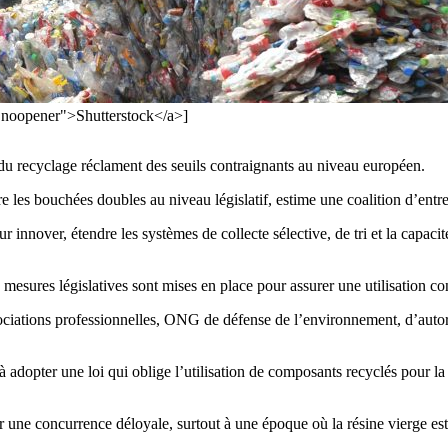
="noopener">Shutterstock</a>]
 du recyclage réclament des seuils contraignants au niveau européen.
re les bouchées doubles au niveau législatif, estime une coalition d’entr
r innover, étendre les systèmes de collecte sélective, de tri et la capac
s mesures législatives sont mises en place pour assurer une utilisation con
ations professionnelles, ONG de défense de l’environnement, d’autorités
 à adopter une loi qui oblige l’utilisation de composants recyclés pour l
ne concurrence déloyale, surtout à une époque où la résine vierge est m