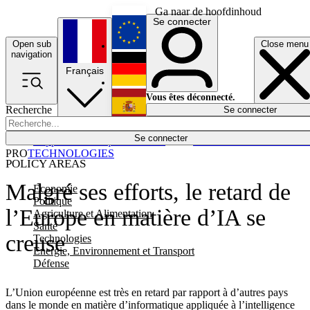
Ga naar de hoofdinhoud
Se connecter
Open sub
Close menu
English
navigation
Français
Deutsch
Vous êtes déconnecté.
Recherche
Se connecter
Español
Lumières éteintes
Se connecter
Rapporteur
Politique
Économie
Newsletters
Evénements
Em
PRO
TECHNOLOGIES
POLICY AREAS
Malgré ses efforts, le retard de
Economie
Politique
l’Europe en matière d’IA se
Agriculture et Alimentation
Santé
creuse
Technologies
Energie, Environnement et Transport
Défense
L’Union européenne est très en retard par rapport à d’autres pays
dans le monde en matière d’informatique appliquée à l’intelligence