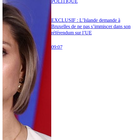
POLITIQUE
EXCLUSIF : L’Islande demande à
Bruxelles de ne pas s’immiscer dans son
référendum sur l’UE
09:07