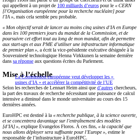
qui appellent à un projet de
100 milliards d’euros
pour le
« CERN
[l’Organisation européenne pour la recherche nucléaire] pour
l’IA »
, mais cela semble peu probable.
« Mon objectif serait de lancer au moins cinq usines d’IA en Europe
dans les 100 premiers jours du mandat de la Commission, et de
poursuivre cet effort tout au long de mon mandat, afin de permettre
aux start-ups et aux PME d’utiliser une infrastructure informatique
de premier plan »
, a écrit la vice-présidente exécutive désignée à la
Souveraineté technologique Henna Virkkunen la semaine dernière
dans
sa réponse
aux questions écrites du Parlement.
Mise à l’échelle
La Commission européenne veut développer les «
usines d’IA » et accélérer la compétitivité de l’UE
Selon les recherches de Lennart Heim ainsi que
d’autres
chercheurs,
la part des travaux de recherche nécessitant une puissance de calcul
intensive a diminué dans le monde universitaire au cours des 15
dernières années.
EuroHPC est destiné à la
« recherche publique, à la science ouverte,
et se concentrera davantage sur l’entraînement des modèles
[d’IA] »
, explique Evangelos Floros. À ces fins,
« la capacité que
nous allons déployer sera suffisante pour l’Europe »
, estime le
responsable de l’infrastructure à EuroHPC.