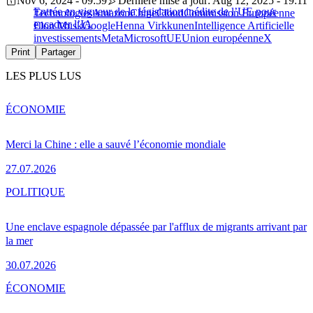
Nov 6, 2024 - 09:59
Dernière mise à jour: Aug 12, 2025 - 19:11
Entrée en vigueur de la législation inédite de l’UE pour
Technologies
Amazon
Chine
Cloud
Commission Européenne
encadrer l’IA
Elon Musk
Google
Henna Virkkunen
Intelligence Artificielle
investissements
Meta
Microsoft
UE
Union européenne
X
Print
Partager
LES PLUS LUS
ÉCONOMIE
Merci la Chine : elle a sauvé l’économie mondiale
27.07.2026
POLITIQUE
Une enclave espagnole dépassée par l'afflux de migrants arrivant par
la mer
30.07.2026
ÉCONOMIE