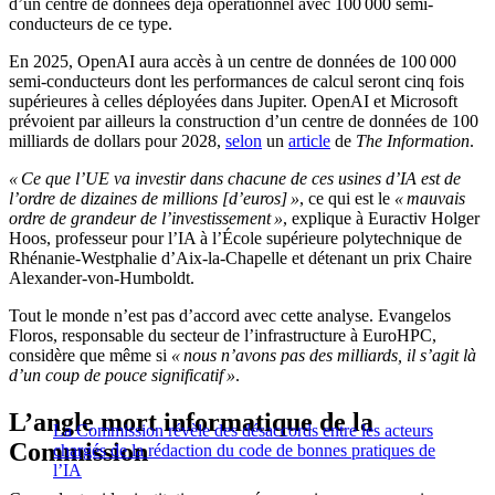
d’un centre de données déjà opérationnel avec 100 000 semi-
conducteurs de ce type.
En 2025, OpenAI aura accès à un centre de données de 100 000
semi-conducteurs dont les performances de calcul seront cinq fois
supérieures à celles déployées dans Jupiter. OpenAI et Microsoft
prévoient par ailleurs la construction d’un centre de données de 100
milliards de dollars pour 2028,
selon
un
article
de
The Information
.
« Ce que l’UE va investir dans chacune de ces usines d’IA est de
l’ordre de dizaines de millions [d’euros] »
, ce qui est le
« mauvais
ordre de grandeur de l’investissement »
, explique à Euractiv Holger
Hoos, professeur pour l’IA à l’École supérieure polytechnique de
Rhénanie-Westphalie d’Aix-la-Chapelle et détenant un prix Chaire
Alexander-von-Humboldt.
Tout le monde n’est pas d’accord avec cette analyse. Evangelos
Floros, responsable du secteur de l’infrastructure à EuroHPC,
considère que même si
« nous n’avons pas des milliards, il s’agit là
d’un coup de pouce significatif »
.
L’angle mort informatique de la
La Commission révèle des désaccords entre les acteurs
Commission
chargés de la rédaction du code de bonnes pratiques de
l’IA