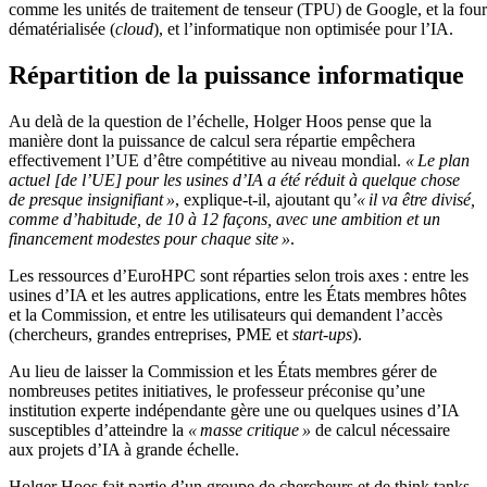
comme les unités de traitement de tenseur (TPU) de Google, et la four
dématérialisée (
cloud
), et l’informatique non optimisée pour l’IA.
Répartition de la puissance informatique
Au delà de la question de l’échelle, Holger Hoos pense que la
manière dont la puissance de calcul sera répartie empêchera
effectivement l’UE d’être compétitive au niveau mondial.
« Le plan
actuel [de l’UE] pour les usines d’IA a été réduit à quelque chose
de presque insignifiant »
, explique-t-il, ajoutant qu
’« il va être divisé,
comme d’habitude, de 10 à 12 façons, avec une ambition et un
financement modestes pour chaque site »
.
Les ressources d’EuroHPC sont réparties selon trois axes : entre les
usines d’IA et les autres applications, entre les États membres hôtes
et la Commission, et entre les utilisateurs qui demandent l’accès
(chercheurs, grandes entreprises, PME et
start-ups
).
Au lieu de laisser la Commission et les États membres gérer de
nombreuses petites initiatives, le professeur préconise qu’une
institution experte indépendante gère une ou quelques usines d’IA
susceptibles d’atteindre la
« masse critique »
de calcul nécessaire
aux projets d’IA à grande échelle.
Holger Hoos fait partie d’un groupe de chercheurs et de think tanks