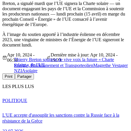
Breton, a signalé mardi que l’UE signera la Charte solaire — un
document engageant les pays de l’UE et la Commission à soutenir
les producteurs nationaux — lundi prochain (15 avril) en marge du
prochain Conseil « Énergie » de l’UE consacré à l’avenir
énergétique de l’Europe.
À l’image du soutien apporté à l’industrie éolienne en décembre
2023, une vingtaine de ministres de l’Énergie de l’UE signeront le
document lundi.
Apr 10, 2024 -
Dernière mise à jour: Apr 10, 2024 -
Thierry Breton soutient de vive voix la future « Charte
06:34
15:23
solaire » de l’UE
Energie, Environnement et Transport
eolien
Magrethe Vestager
NZIA
solaire
Print
Partager
LES PLUS LUS
POLITIQUE
L'UE accepte d'assouplir les sanctions contre la Russie face à la
résistance de la Grèce