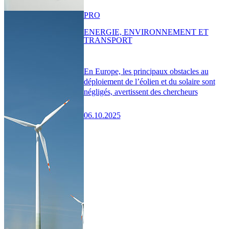
PRO
ENERGIE, ENVIRONNEMENT ET
TRANSPORT
En Europe, les principaux obstacles au
déploiement de l’éolien et du solaire sont
négligés, avertissent des chercheurs
06.10.2025