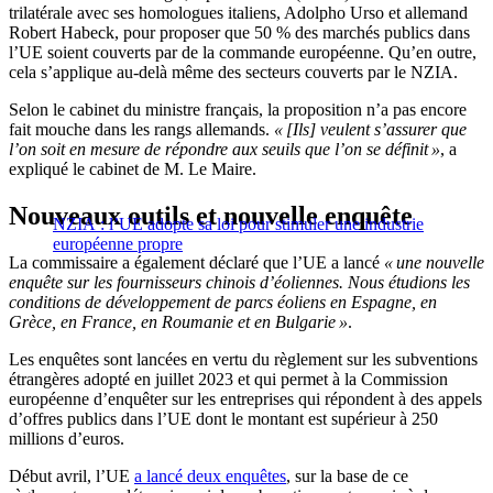
trilatérale avec ses homologues italiens, Adolpho Urso et allemand
Robert Habeck, pour proposer que 50 % des marchés publics dans
l’UE soient couverts par de la commande européenne. Qu’en outre,
cela s’applique au-delà même des secteurs couverts par le NZIA.
Selon le cabinet du ministre français, la proposition n’a pas encore
fait mouche dans les rangs allemands.
« [Ils] veulent s’assurer que
l’on soit en mesure de répondre aux seuils que l’on se définit »
, a
expliqué le cabinet de M. Le Maire.
Nouveaux outils et nouvelle enquête
NZIA : l’UE adopte sa loi pour stimuler une industrie
européenne propre
La commissaire a également déclaré que l’UE a lancé
« une nouvelle
enquête sur les fournisseurs chinois d’éoliennes. Nous étudions les
conditions de développement de parcs éoliens en Espagne, en
Grèce, en France, en Roumanie et en Bulgarie »
.
Les enquêtes sont lancées en vertu du règlement sur les subventions
étrangères adopté en juillet 2023 et qui permet à la Commission
européenne d’enquêter sur les entreprises qui répondent à des appels
d’offres publics dans l’UE dont le montant est supérieur à 250
millions d’euros.
Début avril, l’UE
a lancé deux enquêtes
, sur la base de ce