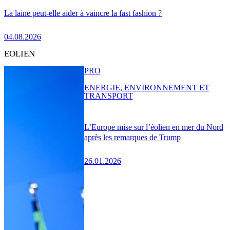
La laine peut-elle aider à vaincre la fast fashion ?
04.08.2026
EOLIEN
PRO
ENERGIE, ENVIRONNEMENT ET
TRANSPORT
L’Europe mise sur l’éolien en mer du Nord
après les remarques de Trump
26.01.2026