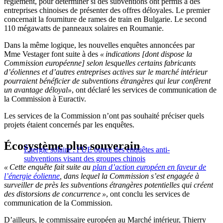
règlement, pour déterminer si des subventions ont permis à des
entreprises chinoises de présenter des offres déloyales. Le premier
concernait la fourniture de rames de train en Bulgarie. Le second
110 mégawatts de panneaux solaires en Roumanie.
Dans la même logique, les nouvelles enquêtes annoncées par
Mme Vestager font suite à des
« indications [dont dispose la
Commission européenne] selon lesquelles certains fabricants
d’éoliennes et d’autres entreprises actives sur le marché intérieur
pourraient bénéficier de subventions étrangères qui leur confèrent
un avantage déloyal»
, ont déclaré les services de communication de
la Commission à Euractiv.
Les services de la Commission n’ont pas souhaité préciser quels
projets étaient concernés par les enquêtes.
Écosystème plus souverain
Énergie solaire : l’UE ouvre des enquêtes anti-
subventions visant des groupes chinois
« Cette enquête fait suite au
plan d’action européen en faveur de
l’énergie éolienne
, dans lequel la Commission s’est engagée à
surveiller de près les subventions étrangères potentielles qui créent
des distorsions de concurrence »
, ont conclu les services de
communication de la Commission.
D’ailleurs, le commissaire européen au Marché intérieur, Thierry