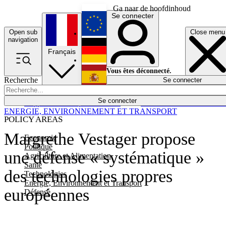
Ga naar de hoofdinhoud
Se connecter
Open sub
Close menu
English
navigation
Français
Deutsch
Vous êtes déconnecté.
Recherche
Se connecter
Español
Lumières éteintes
Se connecter
Rapporteur
Politique
Économie
Newsletters
Evénements
Em
ENERGIE, ENVIRONNEMENT ET TRANSPORT
POLICY AREAS
Margrethe Vestager propose
Economie
Politique
une défense « systématique »
Agriculture et Alimentation
Santé
des technologies propres
Technologies
Energie, Environnement et Transport
européennes
Défense