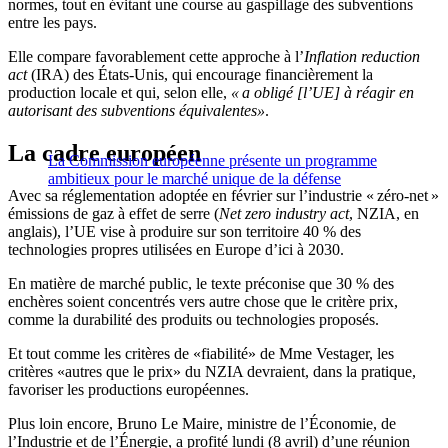
normes, tout en évitant une course au gaspillage des subventions
entre les pays.
Elle compare favorablement cette approche à l’
Inflation reduction
act
(IRA) des États-Unis, qui encourage financièrement la
production locale et qui, selon elle,
« a obligé [l’UE] à réagir en
autorisant des subventions équivalentes»
.
La cadre européen
La Commission européenne présente un programme
ambitieux pour le marché unique de la défense
Avec sa réglementation adoptée en février sur l’industrie « zéro-net »
émissions de gaz à effet de serre (
Net zero industry act
, NZIA, en
anglais), l’UE vise à produire sur son territoire 40 % des
technologies propres utilisées en Europe d’ici à 2030.
En matière de marché public, le texte préconise que 30 % des
enchères soient concentrés vers autre chose que le critère prix,
comme la durabilité des produits ou technologies proposés.
Et tout comme les critères de «fiabilité» de Mme Vestager, les
critères «autres que le prix» du NZIA devraient, dans la pratique,
favoriser les productions européennes.
Plus loin encore, Bruno Le Maire, ministre de l’Économie, de
l’Industrie et de l’Énergie, a profité lundi (8 avril) d’une réunion