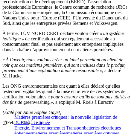
reconstruction et le développement (BERD), l’association
professionnelle Euromines, le Centre commun de recherche (JRC)
de la Commission européenne, la Commission économique des
Nations Unies pour l’Europe (CEE), l’Université du Danemark du
Sud, ainsi que les entreprises privées Siemens et Volkswagen.
À terme, TÜV NORD CERT déclare vouloir créer
« un système
holistique »
de certification qui sera également accessible au
consommateur final, et pas seulement aux entreprises impliquées
dans la chaîne d’approvisionnement en matières premières.
« À l’avenir, nous voulons créer un label permettant au client de
voir que ces matières premières, qui sont incluses dans le produit,
proviennent d’une exploitation minière responsable »
, a déclaré
M. Hucke.
Les ONG environnementales ont quant à elles déclaré qu’elles
resteraient vigilantes quant à la mise en œuvre de ces systèmes de
certification volontaires
« pour s’assurer qu’ils ne sont pas utilisés à
des fins de
greenwashing
»
, a expliqué M. Roels à Euractiv.
[Édité par Anne-Sophie Gayet]
Matières premières critiques : la nouvelle législation de
Feb 1, 2024 - 13:52
l’UE déjà critiquée
Energie, Environnement et Transport
batteries électriques
éoliennes
matières premières
matières premières critiques