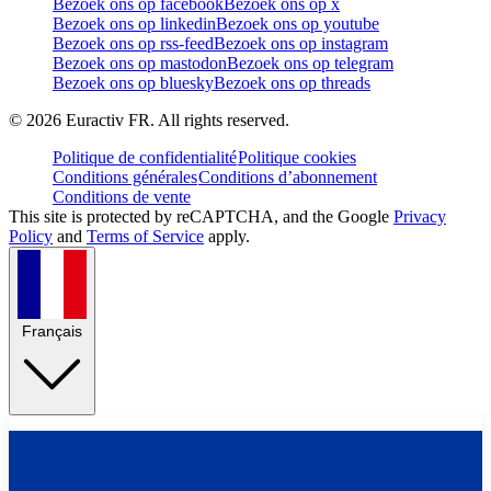
Bezoek ons op facebook
Bezoek ons op x
Bezoek ons op linkedin
Bezoek ons op youtube
Bezoek ons op rss-feed
Bezoek ons op instagram
Bezoek ons op mastodon
Bezoek ons op telegram
Bezoek ons op bluesky
Bezoek ons op threads
©
2026
Euractiv FR. All rights reserved.
Politique de confidentialité
Politique cookies
Conditions générales
Conditions d’abonnement
Conditions de vente
This site is protected by reCAPTCHA, and the Google
Privacy
Policy
and
Terms of Service
apply.
Français