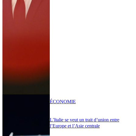
ÉCONOMIE
L’Italie se veut un trait d’union entre
l’Europe et l’Asie centrale