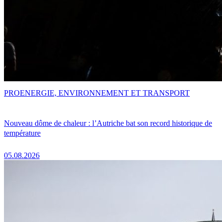
PRO
ENERGIE, ENVIRONNEMENT ET TRANSPORT
Nouveau dôme de chaleur : l’Autriche bat son record historique de
température
05.08.2026