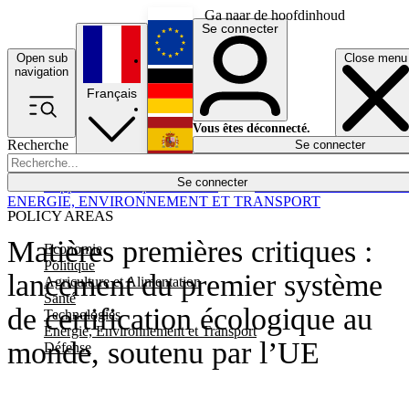
Ga naar de hoofdinhoud
Se connecter
Open sub
Close menu
English
navigation
Français
Deutsch
Vous êtes déconnecté.
Recherche
Se connecter
Español
Lumières éteintes
Se connecter
Rapporteur
Politique
Économie
Newsletters
Evénements
Em
ENERGIE, ENVIRONNEMENT ET TRANSPORT
POLICY AREAS
Matières premières critiques :
Economie
Politique
lancement du premier système
Agriculture et Alimentation
Santé
de certification écologique au
Technologies
Energie, Environnement et Transport
monde, soutenu par l’UE
Défense