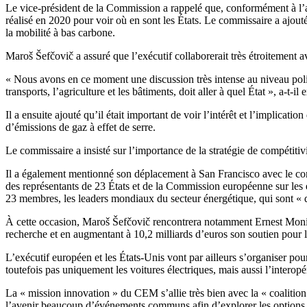
Le vice-président de la Commission a rappelé que, conformément à l’ac
réalisé en 2020 pour voir où en sont les États. Le commissaire a ajouté
la mobilité à bas carbone.
Maroš Šefčovič a assuré que l’exécutif collaborerait très étroitement a
« Nous avons en ce moment une discussion très intense au niveau poli
transports, l’agriculture et les bâtiments, doit aller à quel État », a-t-il 
Il a ensuite ajouté qu’il était important de voir l’intérêt et l’implica
d’émissions de gaz à effet de serre.
Le commissaire a insisté sur l’importance de la stratégie de compétiti
Il a également mentionné son déplacement à San Francisco avec le com
des représentants de 23 États et de la Commission européenne sur les é
23 membres, les leaders mondiaux du secteur énergétique, qui sont « dé
À cette occasion, Maroš Šefčovič rencontrera notamment Ernest Moniz, 
recherche et en augmentant à 10,2 milliards d’euros son soutien pour 
L’exécutif européen et les États-Unis vont par ailleurs s’organiser pou
toutefois pas uniquement les voitures électriques, mais aussi l’interop
La « mission innovation » du CEM s’allie très bien avec la « coalitio
l’avenir beaucoup d’événements communs afin d’explorer les options d