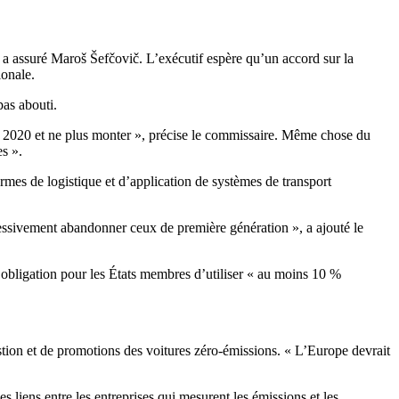
e, a assuré Maroš Šefčovič. L’exécutif espère qu’un accord sur la
ionale.
pas abouti.
en 2020 et ne plus monter », précise le commissaire. Même chose du
es ».
ermes de logistique et d’application de systèmes de transport
essivement abandonner ceux de première génération », a ajouté le
’obligation pour les États membres d’utiliser « au moins 10 %
tion et de promotions des voitures zéro-émissions. « L’Europe devrait
 liens entre les entreprises qui mesurent les émissions et les