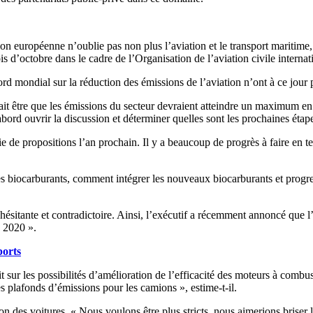
sion européenne n’oublie pas non plus l’aviation et le transport maritim
is d’octobre dans le cadre de l’Organisation de l’aviation civile internat
rd mondial sur la réduction des émissions de l’aviation n’ont à ce jour 
rait être que les émissions du secteur devraient atteindre un maximum 
bord ouvrir la discussion et déterminer quelles sont les prochaines étap
e de propositions l’an prochain. Il y a beaucoup de progrès à faire en t
s biocarburants, comment intégrer les nouveaux biocarburants et progr
hésitante et contradictoire. Ainsi, l’exécutif a récemment annoncé que l
e 2020 ».
ports
r les possibilités d’amélioration de l’efficacité des moteurs à combus
s plafonds d’émissions pour les camions », estime-t-il.
es voitures. « Nous voulons être plus stricts, nous aimerions briser les