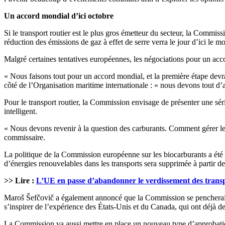
Un accord mondial d’ici octobre
Si le transport routier est le plus gros émetteur du secteur, la Commis
réduction des émissions de gaz à effet de serre verra le jour d’ici le mo
Malgré certaines tentatives européennes, les négociations pour un acco
« Nous faisons tout pour un accord mondial, et la première étape dev
côté de l’Organisation maritime internationale : « nous devons tout d’a
Pour le transport routier, la Commission envisage de présenter une séri
intelligent.
« Nous devons revenir à la question des carburants. Comment gérer le
commissaire.
La politique de la Commission européenne sur les biocarburants a été 
d’énergies renouvelables dans les transports sera supprimée à partir d
>> Lire :
L’UE en passe d’abandonner le verdissement des trans
Maroš Šefčovič a également annoncé que la Commission se pencherait su
s’inspirer de l’expérience des États-Unis et du Canada, qui ont déjà de
La Commission va aussi mettre en place un nouveau type d’approbation d