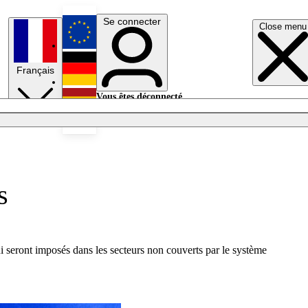
Se connecter
Close menu
English
Français
Deutsch
Vous êtes déconnecté.
Se connecter
Español
Lumières éteintes
s
i seront imposés dans les secteurs non couverts par le système