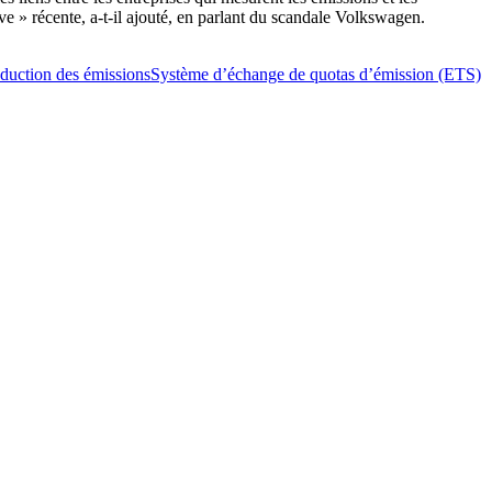
ive » récente, a-t-il ajouté, en parlant du scandale Volkswagen.
éduction des émissions
Système d’échange de quotas d’émission (ETS)