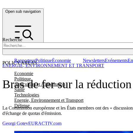
Open sub navigation
Recherche
Rapporteur
Politique
Économie
Newsletters
Evénements
Em
POLICY AREAS
ENERGIE, ENVIRONNEMENT ET TRANSPORT
Economie
Politique
Bras de fer sur la réductio
Agriculture et Alimentation
Santé
Technologies
Energie, Environnement et Transport
Défense
La Commission européenne et les États membres ont des « discussions tr
d'échange de quotas d'émission.
Georgi Gotev
EURACTIV.com