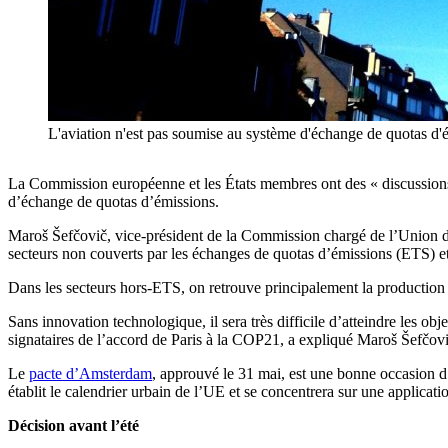
L'aviation n'est pas soumise au système d'échange de quotas d'
La Commission européenne et les États membres ont des « discussions t
d’échange de quotas d’émissions.
Maroš Šefčovič, vice-président de la Commission chargé de l’Union de l’
secteurs non couverts par les échanges de quotas d’émissions (ETS) et p
Dans les secteurs hors-ETS, on retrouve principalement la production d
Sans innovation technologique, il sera très difficile d’atteindre les o
signataires de l’accord de Paris à la COP21, a expliqué Maroš Šefčovi
Le
pacte d’Amsterdam
, approuvé le 31 mai, est une bonne occasion d’
établit le calendrier urbain de l’UE et se concentrera sur une applicati
Décision avant l’été