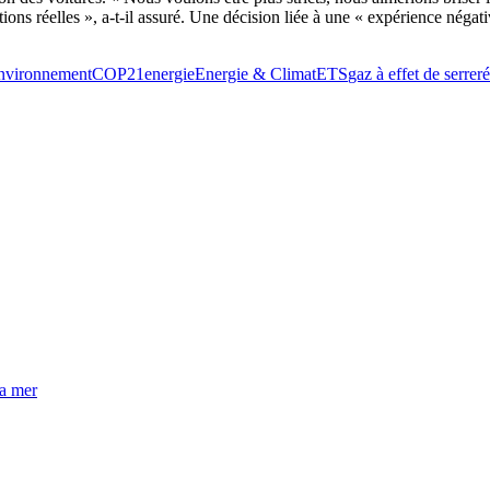
ions réelles », a-t-il assuré. Une décision liée à une « expérience négat
nvironnement
COP21
energie
Energie & Climat
ETS
gaz à effet de serre
r
la mer