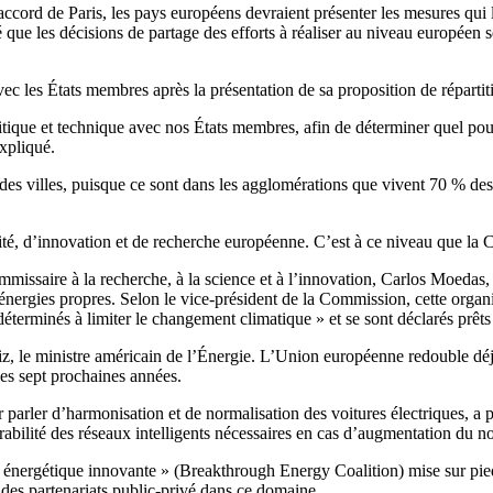
cord de Paris, les pays européens devraient présenter les mesures qui le
 que les décisions de partage des efforts à réaliser au niveau européen s
vec les États membres après la présentation de sa proposition de répartiti
tique et technique avec nos États membres, afin de déterminer quel pou
expliqué.
tion des villes, puisque ce sont dans les agglomérations que vivent 70 % d
vité, d’innovation et de recherche européenne. C’est à ce niveau que la
missaire à la recherche, à la science et à l’innovation, Carlos Moeda
nergies propres. Selon le vice-président de la Commission, cette organis
terminés à limiter le changement climatique » et se sont déclarés prêts 
le ministre américain de l’Énergie. L’Union européenne redouble déjà d’
les sept prochaines années.
r parler d’harmonisation et de normalisation des voitures électriques, a
érabilité des réseaux intelligents nécessaires en cas d’augmentation du 
n énergétique innovante » (Breakthrough Energy Coalition) mise sur pied 
es partenariats public-privé dans ce domaine.