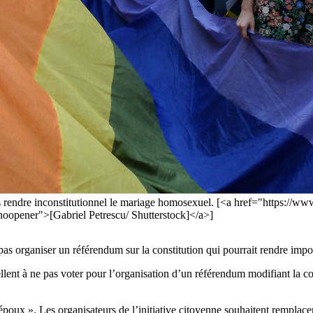
s rendre inconstitutionnel le mariage homosexuel. [<a href="https://w
pener">[Gabriel Petrescu/ Shutterstock]</a>]
pas organiser un référendum sur la constitution qui pourrait rendre im
ellent à ne pas voter pour l’organisation d’un référendum modifiant la 
re époux ». Les organisateurs de l’initiative citoyenne souhaitent rempl