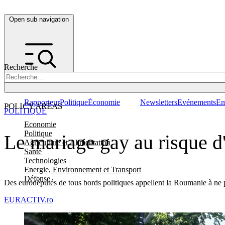
Open sub navigation
Recherche
Rapporteur
Politique
Économie
Newsletters
Evénements
Em
POLICY AREAS
POLITIQUE
Economie
Politique
Le mariage gay au risque d
Agriculture et Alimentation
Santé
Technologies
Energie, Environnement et Transport
Défense
Des eurodéputés de tous bords politiques appellent la Roumanie à ne 
EURACTIV.ro