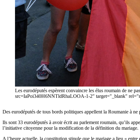
Les eurodéputés espèrent convaincre les élus roumain de ne pa
src=IaPoi340H6NNTldRhaLOOA-1-2" target="_blank" rel="noo
Des eurodéputés de tous bords politiques appellent la Roumanie à ne 
Ils sont 33 eurodéputés à avoir écrit au parlement roumain, qu’ils app
l’initiative citoyenne pour la modification de la définition du mariage.
A l’heure actuelle, la constitution stipule que le mariage a lieu « ent