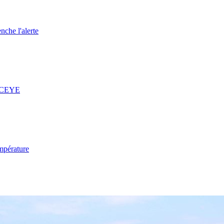
nche l'alerte
 ICEYE
mpérature