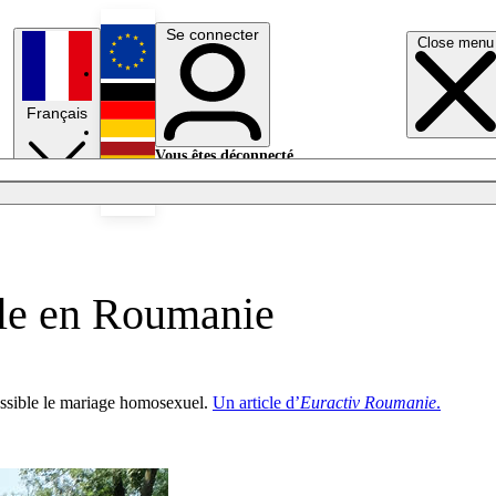
Se connecter
Close menu
English
Français
Deutsch
Vous êtes déconnecté.
Se connecter
Español
Lumières éteintes
lle en Roumanie
possible le mariage homosexuel.
Un article d’
Euractiv Roumanie
.