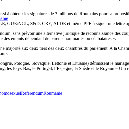
éussi à obtenir les signatures de 3 millions de Roumains pour sa proposi
manie
/ALE, GUE/NGL, S&D, CRE, ALDE et même PPE à signer une lettre appe
érendum, sans prévoir une alternative juridique de reconnaissance des cou
e des enfants dépendant de parents non mariés ou célibataires ».
une majorité aux deux tiers des deux chambres du parlement. A la Chambr
ours.
Hongrie, Pologne, Slovaquie, Lettonie et Lituanie) définissent le mari
urg, les Pays-Bas, le Portugal, l’Espagne, la Suède et le Royaume-Uni r
 homosexuel
Referendum
Roumanie