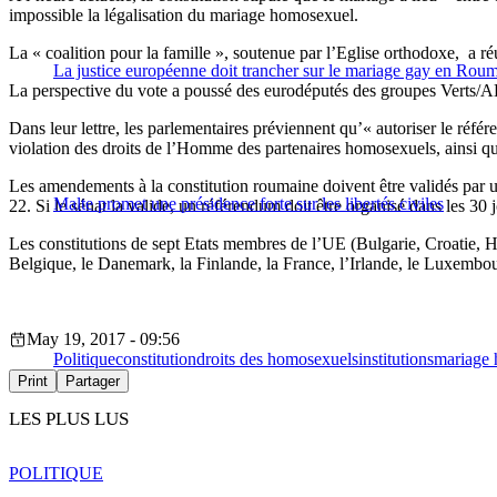
impossible la légalisation du mariage homosexuel.
La « coalition pour la famille », soutenue par l’Eglise orthodoxe, a r
La justice européenne doit trancher sur le mariage gay en Rou
La perspective du vote a poussé des eurodéputés des groupes Verts
Dans leur lettre, les parlementaires préviennent qu’« autoriser le réf
violation des droits de l’Homme des partenaires homosexuels, ainsi qu
Les amendements à la constitution roumaine doivent être validés par 
Malte promet une présidence forte sur les libertés civiles
22. Si le sénat la valide, un référendum doit être organisé dans les 30 j
Les constitutions de sept Etats membres de l’UE (Bulgarie, Croatie, 
Belgique, le Danemark, la Finlande, la France, l’Irlande, le Luxembo
May 19, 2017 - 09:56
Politique
constitution
droits des homosexuels
institutions
mariage
Print
Partager
LES PLUS LUS
POLITIQUE