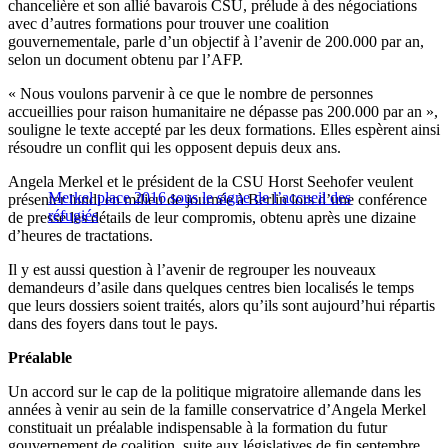
chancelière et son allié bavarois CSU, prélude à des négociations
avec d’autres formations pour trouver une coalition
gouvernementale, parle d’un objectif à l’avenir de 200.000 par an,
selon un document obtenu par l’AFP.
« Nous voulons parvenir à ce que le nombre de personnes
accueillies pour raison humanitaire ne dépasse pas 200.000 par an »,
souligne le texte accepté par les deux formations. Elles espèrent ainsi
résoudre un conflit qui les opposent depuis deux ans.
Angela Merkel et le président de la CSU Horst Seehofer veulent
Merkel place 2016 sous le signe de l’accueil des
présenter lundi en milieu de journée à Berlin lors d’une conférence
réfugiés
de presse les détails de leur compromis, obtenu après une dizaine
d’heures de tractations.
Il y est aussi question à l’avenir de regrouper les nouveaux
demandeurs d’asile dans quelques centres bien localisés le temps
que leurs dossiers soient traités, alors qu’ils sont aujourd’hui répartis
dans des foyers dans tout le pays.
Préalable
Un accord sur le cap de la politique migratoire allemande dans les
années à venir au sein de la famille conservatrice d’Angela Merkel
constituait un préalable indispensable à la formation du futur
gouvernement de coalition, suite aux législatives de fin septembre.