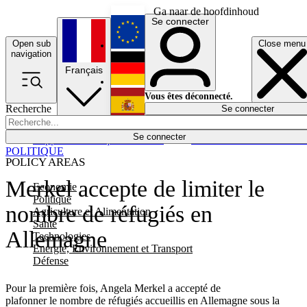
Ga naar de hoofdinhoud
Se connecter
Open sub
Close menu
English
navigation
Français
Deutsch
Vous êtes déconnecté.
Recherche
Se connecter
Español
Lumières éteintes
Se connecter
Rapporteur
Politique
Économie
Newsletters
Evénements
Em
POLITIQUE
POLICY AREAS
Merkel accepte de limiter le
Economie
Politique
nombre de réfugiés en
Agriculture et Alimentation
Santé
Allemagne
Technologies
Energie, Environnement et Transport
Défense
Pour la première fois, Angela Merkel a accepté de
plafonner le nombre de réfugiés accueillis en Allemagne sous la