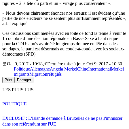
figures » à la tête du parti et un « virage plus conservateur ».
« Nous devons clairement énoncer nos erreurs: il est évident qu’une
partie de nos électeurs ne se sentent plus suffisamment représentés »,
a-t-il expliqué.
Ces discussions sont menées avec en toile de fond la tenue à venir le
15 octobre d’une élection régionale en Basse-Saxe à haut risque
pour la CDU: après avoir été longtemps donnée en tête dans les
sondages, le parti est désormais au coude-à-coude avec les sociaux-
démocrates (SPD).
Oct 9, 2017 - 10:18
Dernière mise à jour: Oct 9, 2017 - 10:30
Politique
Allemagne
Angela Merkel
Chine
International
Merkel
migrants
Migration
réfugiés
Print
Partager
LES PLUS LUS
POLITIQUE
EXCLUSIF : L'Islande demande à Bruxelles de ne pas s'immiscer
dans son référendum sur l'UE