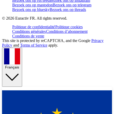
Bezoek ons op rss-feed
Bezoek ons op instagram
Bezoek ons op mastodon
Bezoek ons op telegram
Bezoek ons op bluesky
Bezoek ons op threads
©
2026
Euractiv FR. All rights reserved.
Politique de confidentialité
Politique cookies
Conditions générales
Conditions d’abonnement
Conditions de vente
This site is protected by reCAPTCHA, and the Google
Privacy
Policy
and
Terms of Service
apply.
Français