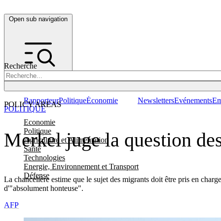
Open sub navigation
Recherche
Rapporteur
Politique
Économie
Newsletters
Evénements
Em
POLICY AREAS
POLITIQUE
Economie
Politique
Merkel juge la question de
Agriculture et Alimentation
Santé
Technologies
Energie, Environnement et Transport
Défense
La chancelière estime que le sujet des migrants doit être pris en char
d'"absolument honteuse".
AFP