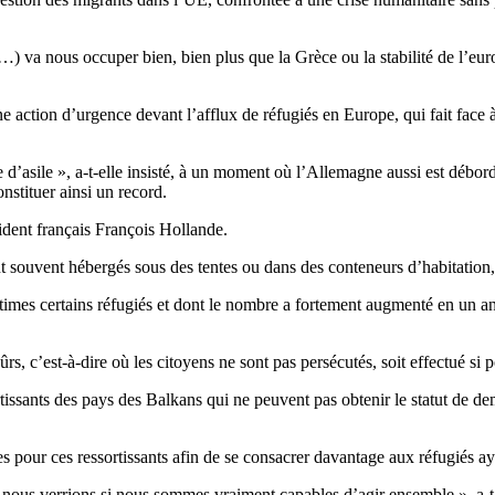
 va nous occuper bien, bien plus que la Grèce ou la stabilité de l’euro 
ction d’urgence devant l’afflux de réfugiés en Europe, qui fait face 
sile », a-t-elle insisté, à un moment où l’Allemagne aussi est débordé
nstituer ainsi un record.
ident français François Hollande.
souvent hébergés sous des tentes ou dans des conteneurs d’habitation, «
times certains réfugiés et dont le nombre a fortement augmenté en un an
ûrs, c’est-à-dire où les citoyens ne sont pas persécutés, soit effectué si
issants des pays des Balkans qui ne peuvent pas obtenir le statut de d
 pour ces ressortissants afin de se consacrer davantage aux réfugiés ay
ù nous verrions si nous sommes vraiment capables d’agir ensemble », a-t-