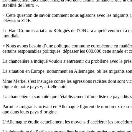
stabilité de l’euro ».
« Cette question de savoir comment nous agissons avec les migrants (…)
télévision ZDF.
Le Haut Commissariat aux Réfugiés de l’ONU a appelé vendredi à une a
mondiale.
« Nous avons besoin d’une politique commune européenne en matière d’a
certains responsables politiques, dépasser les 600.000 cette année et co
La chancelière a indiqué vouloir s’entretenir du problème avec le prés
La situation en Europe, notamment en Allemagne, où les migrants sont 
Mme Merkel s’est insurgée contre les agressions racistes dont sont vic
digne de notre pays », a-t-elle noté.
La chancelière a souhaité que l’établissement d’une liste de pays dits s
Parmi les migrants arrivant en Allemagne figurent de nombreux ressort
que dans leurs pays d’origine.
L’Allemagne étudie actuellement les moyens d’accélérer les procédures
La thématique de l’asile « pourrait être le prochain projet européen o