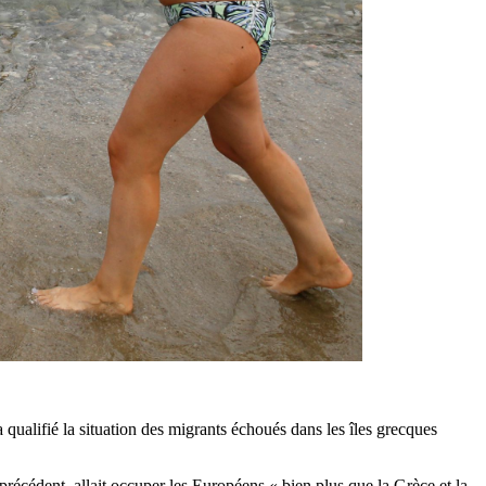
qualifié la situation des migrants échoués dans les îles grecques
écédent, allait occuper les Européens « bien plus que la Grèce et la