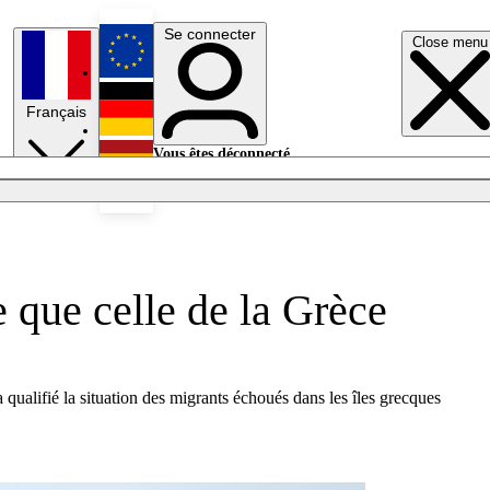
Se connecter
Close menu
English
Français
Deutsch
Vous êtes déconnecté.
Se connecter
Español
Lumières éteintes
 que celle de la Grèce
qualifié la situation des migrants échoués dans les îles grecques