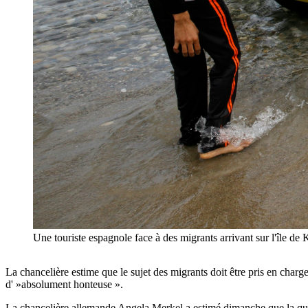
Une touriste espagnole face à des migrants arrivant sur l'île de
La chancelière estime que le sujet des migrants doit être pris en char
d' »absolument honteuse ».
La chancelière allemande Angela Merkel a estimé dimanche que la quest