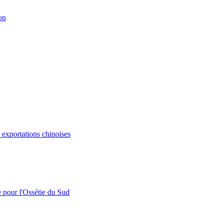
on
s exportations chinoises
e pour l'Ossétie du Sud