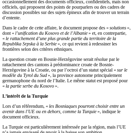
occasionnellement des documents officieux, confidentiels, mais non
officiels, qui proposent des points de pourparlers ou des cadres de
discussion possibles sur des sujets épineux afin de trouver un terrain
d’entente.
Dans le cadre de cette affaire, le document propose des «
solutions
»,
dont «
l’unification du Kosovo et de l’Albanie
» et, en contrepartie,
«
le rattachement d’une plus grande partie du territoire de la
Republika Srpska à la Serbie
», ce qui revient à redessiner les
frontières selon des critères ethniques.
La question croate en Bosnie-Herzégovine serait résolue par le
rattachement des cantons à prédominance croate de Bosnie-
Herzégovine à la Croatie, ou par l’octroi d’un statut spécial «
sur le
modèle du Tyrol du Sud
», la province autonome principalement
germanophone du nord de l’Italie. Le même statut est proposé pour
«
la partie serbe du Kosovo
».
L’intérêt de la Turquie
Lors d’un référendum, «
les Bosniaques pourront choisir entre un
avenir dans l’UE ou en dehors, comme la Turquie
», indique le
document officieux.
La Turquie est particulièrement intéressée par la région, mais l’UE
n’a jamais envisagé de revoir à la baisse son ambition