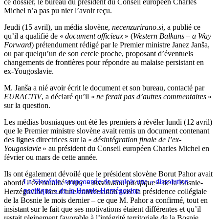
ce dossier, le bureau du président du Conseil européen Charles
Michel n’a pas pu nier l’avoir reçu.
Jeudi (15 avril), un média slovène,
necenzurirano.si
, a publié ce
qu’il a qualifié de «
document officieux
» (
Western Balkans – a Way
Forward
) prétendument rédigé par le Premier ministre Janez Janša,
ou par quelqu’un de son cercle proche, proposant d’éventuels
changements de frontières pour répondre au malaise persistant en
ex-Yougoslavie.
M. Janša a nié avoir écrit le document et son bureau, contacté par
EURACTIV
, a déclaré qu’il «
ne ferait pas d’autres commentaires
»
sur la question.
Les médias bosniaques ont été les premiers à révéler lundi (12 avril)
que le Premier ministre slovène avait remis un document contenant
des lignes directrices sur la «
désintégration finale de l’ex-
Yougoslavie
» au président du Conseil européen Charles Michel en
février ou mars de cette année.
Ils ont également dévoilé que le président slovène Borut Pahor avait
La Slovénie, soupçonnée de vouloir une « dissolution
abordé l’éventualité d’une «
dissolution pacifique
» de la Bosnie-
pacifique » de la Bosnie-Herzégovine
Herzégovine lors d’une conversation avec la présidence collégiale
de la Bosnie le mois dernier – ce que M. Pahor a confirmé, tout en
insistant sur le fait que ses motivations étaient différentes et qu’il
restait pleinement favorable à l’intégrité territoriale de la Bosnie.