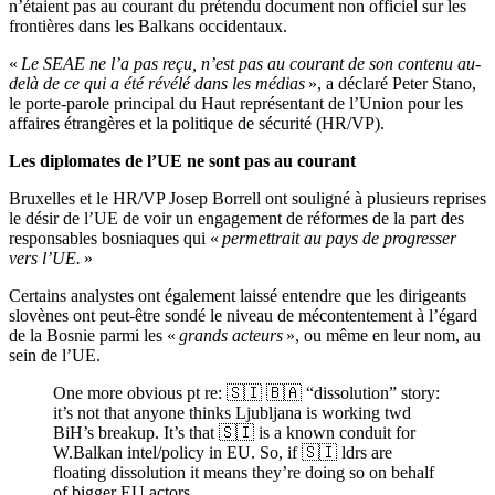
n’étaient pas au courant du prétendu document non officiel sur les
frontières dans les Balkans occidentaux.
«
Le SEAE ne l’a pas reçu, n’est pas au courant de son contenu au-
delà de ce qui a été révélé dans les médias
», a déclaré Peter Stano,
le porte-parole principal du Haut représentant de l’Union pour les
affaires étrangères et la politique de sécurité (HR/VP).
Les diplomates de l’UE ne sont pas au courant
Bruxelles et le HR/VP Josep Borrell ont souligné à plusieurs reprises
le désir de l’UE de voir un engagement de réformes de la part des
responsables bosniaques qui «
permettrait au pays de progresser
vers l’UE.
»
Certains analystes ont également laissé entendre que les dirigeants
slovènes ont peut-être sondé le niveau de mécontentement à l’égard
de la Bosnie parmi les «
grands acteurs
», ou même en leur nom, au
sein de l’UE.
One more obvious pt re: 🇸🇮 🇧🇦 “dissolution” story:
it’s not that anyone thinks Ljubljana is working twd
BiH’s breakup. It’s that 🇸🇮 is a known conduit for
W.Balkan intel/policy in EU. So, if 🇸🇮 ldrs are
floating dissolution it means they’re doing so on behalf
of bigger EU actors.