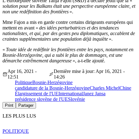
L’eurodéputée slovène Tanja Fajon (S&D) a déclaré jeudi que la «
solution pour les Balkans était une perspective européenne claire, et
non une redéfinition des frontières
».
Mme Fajon a mis en garde contre certains dirigeants européens qui
mettent en avant «
des idées perturbatrices et des tendances
nationalistes, et qui, par des gestes peu diplomatiques, accablent de
craintes supplémentaires une population déjà inquiète
».
«
Toute idée de redéfinir les frontières entre les pays, notamment en
Bosnie-Herzégovine, qui a subi le plus de dommages, est une
démarche extrêmement dangereuse
», a-t-elle ajouté.
Apr 16, 2021 -
Dernière mise à jour: Apr 16, 2021 -
12:51
14:26
Politique
Bosnie-Herzégovine
candidature de la Bosnie-Herzégovine
Charles Michel
Chine
Élargissement de l'UE
International
Janez Jansa
présidence slovène de l'UE
Slovénie
Print
Partager
LES PLUS LUS
POLITIQUE