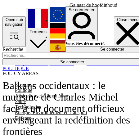
Ga naar de hoofdinhoud
Se connecter
Open sub
Close menu
English
navigation
Français
Deutsch
Vous êtes déconnecté.
Recherche
Se connecter
Español
Lumières éteintes
Se connecter
Rapporteur
Politique
Économie
Newsletters
Evénements
Em
POLITIQUE
POLICY AREAS
Balkans occidentaux : le
Economie
Politique
mutisme de Charles Michel
Agriculture et Alimentation
Santé
face à un document officieux
Technologies
Energie, Environnement et Transport
envisageant la redéfinition des
Défense
frontières