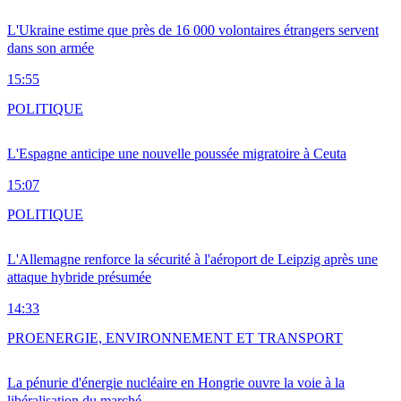
L'Ukraine estime que près de 16 000 volontaires étrangers servent
dans son armée
15:55
POLITIQUE
L'Espagne anticipe une nouvelle poussée migratoire à Ceuta
15:07
POLITIQUE
L'Allemagne renforce la sécurité à l'aéroport de Leipzig après une
attaque hybride présumée
14:33
PRO
ENERGIE, ENVIRONNEMENT ET TRANSPORT
La pénurie d'énergie nucléaire en Hongrie ouvre la voie à la
libéralisation du marché