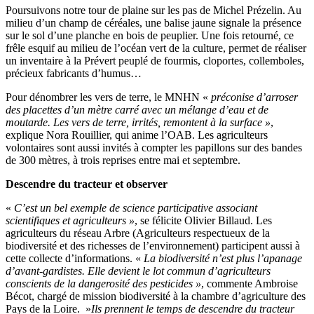
Poursuivons notre tour de plaine sur les pas de Michel Prézelin. Au
milieu d’un champ de céréales, une balise jaune signale la présence
sur le sol d’une planche en bois de peuplier. Une fois retourné, ce
frêle esquif au milieu de l’océan vert de la culture, permet de réaliser
un inventaire à la Prévert peuplé de fourmis, cloportes, collemboles,
précieux fabricants d’humus…
Pour dénombrer les vers de terre, le MNHN «
préconise d’arroser
des placettes d’un mètre carré avec un mélange d’eau et de
moutarde. Les vers de terre, irrités, remontent à la surface​ »
,
explique Nora Rouillier, qui anime l’OAB. Les agriculteurs
volontaires sont aussi invités à compter les papillons sur des bandes
de 300 mètres, à trois reprises entre mai et septembre.
Descendre du tracteur et observer
«
C’est un bel exemple de science participative associant
scientifiques et agriculteurs​ »
, se félicite Olivier Billaud. Les
agriculteurs du réseau Arbre (Agriculteurs respectueux de la
biodiversité et des richesses de l’environnement) participent aussi à
cette collecte d’informations. «
La biodiversité n’est plus l’apanage
d’avant-gardistes. Elle devient le lot commun d’agriculteurs
conscients de la dangerosité des pesticides »
, commente Ambroise
Bécot, chargé de mission biodiversité à la chambre d’agriculture des
Pays de la Loire. ​ »
Ils prennent le temps de descendre du tracteur