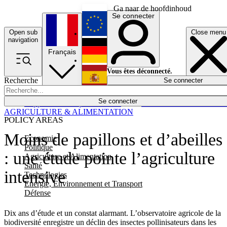
Ga naar de hoofdinhoud
Se connecter
Open sub
Close menu
English
navigation
Français
Deutsch
Vous êtes déconnecté.
Recherche
Se connecter
Español
Lumières éteintes
Se connecter
Rapporteur
Politique
Économie
Newsletters
Evénements
Em
AGRICULTURE & ALIMENTATION
POLICY AREAS
Moins de papillons et d’abeilles
Economie
Politique
: une étude pointe l’agriculture
Agriculture et Alimentation
Santé
intensive
Technologies
Energie, Environnement et Transport
Défense
Dix ans d’étude et un constat alarmant. L’observatoire agricole de la
biodiversité enregistre un déclin des insectes pollinisateurs dans les