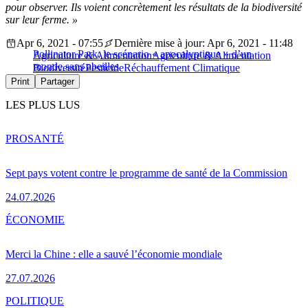
pour observer. Ils voient concrètement les résultats de la biodiversité
sur leur ferme. »
Apr 6, 2021 - 07:55
Dernière mise à jour: Apr 6, 2021 - 11:48
Pollinator Park, le scénario « apocalyptique » d’un
Agriculture & Alimentation
Agriculture & Alimentation
monde sans abeilles
Biodiversité
Pesticide
Réchauffement Climatique
Print
Partager
LES PLUS LUS
PRO
SANTÉ
Sept pays votent contre le programme de santé de la Commission
24.07.2026
ÉCONOMIE
Merci la Chine : elle a sauvé l’économie mondiale
27.07.2026
POLITIQUE