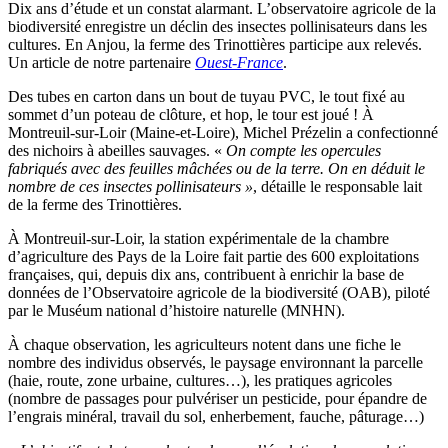
Dix ans d’étude et un constat alarmant. L’observatoire agricole de la
biodiversité enregistre un déclin des insectes pollinisateurs dans les
cultures. En Anjou, la ferme des Trinottières participe aux relevés.
Un article de notre partenaire
Ouest-France
.
Des tubes en carton dans un bout de tuyau PVC, le tout fixé au
sommet d’un poteau de clôture, et hop, le tour est joué ! À
Montreuil-sur-Loir (Maine-et-Loire), Michel Prézelin a confectionné
des nichoirs à abeilles sauvages. «
On compte les opercules
fabriqués avec des feuilles mâchées ou de la terre. On en déduit le
nombre de ces insectes pollinisateurs »
​, détaille le responsable lait
de la ferme des Trinottières.
À Montreuil-sur-Loir, la station expérimentale de la chambre
d’agriculture des Pays de la Loire fait partie des 600 exploitations
françaises, qui, depuis dix ans, contribuent à enrichir la base de
données de l’Observatoire agricole de la biodiversité (OAB), piloté
par le Muséum national d’histoire naturelle (MNHN).
À chaque observation, les agriculteurs notent dans une fiche le
nombre des individus observés, le paysage environnant la parcelle
(haie, route, zone urbaine, cultures…), les pratiques agricoles
(nombre de passages pour pulvériser un pesticide, pour épandre de
l’engrais minéral, travail du sol, enherbement, fauche, pâturage…)