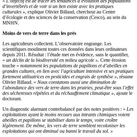
«
L’objectif est de tracer les tendances d’évolution des populations
d’invertébrés et de voir si un lien existe avec les pratiques
culturales »
​, explique Olivier Billaud, chercheur au Centre
d’écologie et des sciences de la conservation (Cesco), au sein du
MNHN.
Moins de vers de terre dans les prés
Les agriculteurs collectent. L’observatoire engrange. Les
scientifiques moulinent toutes ces données dans leurs ordinateurs
depuis 2011. Résultat : l’étude met en évidence, sans le quantifier,
«
un déclin de la biodiversité en milieu agricole »
​. Cette érosion
touche «
notamment les populations de papillons et d’abeilles en
grandes cultures, en lien avec l’agriculture intensive et ses pratiques
fortement utilisatrices en pesticides et engrais de synthèse »
, résume
Olivier Billaud. «
Nous constatons aussi une diminution de
l’abondance des vers de terre dans les prairies, peut-être sous l’effet
des sécheresses répétées et du réchauffement climatique »
​, ajoute le
doctorant.
Un diagnostic alarmant contrebalancé par des notes positives : «
Les
exploitations ayant le moins recours aux intrants chimiques voient
abeilles et papillons se stabiliser dans le temps, voire croître
légèrement. De même, les vers de terre semblent recoloniser les
exploitations qui ont diminué ou banni le travail du sol. »