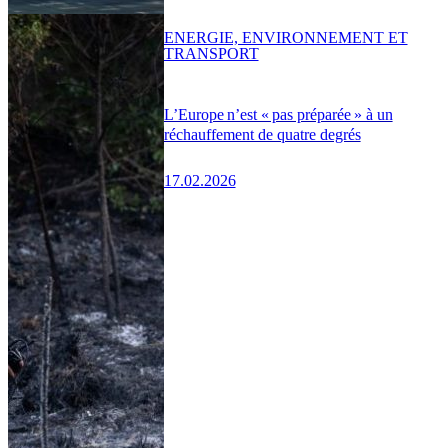
ENERGIE, ENVIRONNEMENT ET
TRANSPORT
L’Europe n’est « pas préparée » à un
réchauffement de quatre degrés
17.02.2026