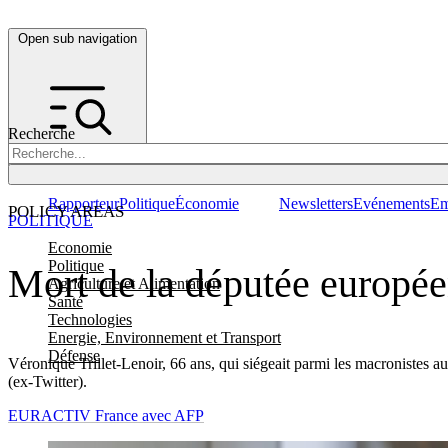
Open sub navigation
Recherche
Rapporteur
Politique
Économie
Newsletters
Evénements
Em
POLICY AREAS
POLITIQUE
Economie
Politique
Mort de la députée europée
Agriculture et Alimentation
Santé
Technologies
Energie, Environnement et Transport
Défense
Véronique Trillet-Lenoir, 66 ans, qui siégeait parmi les macronistes 
(ex-Twitter).
EURACTIV France avec AFP