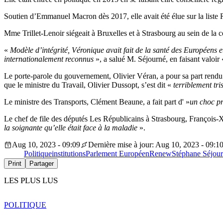
Soutien d’Emmanuel Macron dès 2017, elle avait été élue sur la liste 
Mme Trillet-Lenoir siégeait à Bruxelles et à Strasbourg au sein de la 
«
Modèle d’intégrité, Véronique avait fait de la santé des Européens et
internationalement reconnus
», a salué M. Séjourné, en faisant valoir
Le porte-parole du gouvernement, Olivier Véran, a pour sa part ren
que le ministre du Travail, Olivier Dussopt, s’est dit «
terriblement tri
Le ministre des Transports, Clément Beaune, a fait part d' »
un choc p
Le chef de file des députés Les Républicains à Strasbourg, François-
la soignante qu’elle était face à la maladie
».
Aug 10, 2023 - 09:09
Dernière mise à jour: Aug 10, 2023 - 09:1
Politique
institutions
Parlement Européen
Renew
Stéphane Séjou
Print
Partager
LES PLUS LUS
POLITIQUE