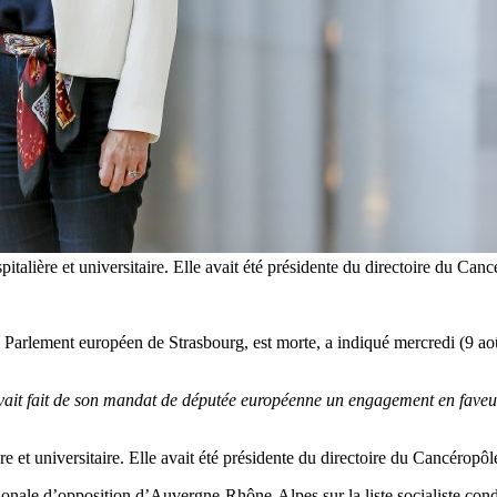
spitalière et universitaire. Elle avait été présidente du directoire du
au Parlement européen de Strasbourg, est morte, a indiqué mercredi (9 a
ait fait de son mandat de députée européenne un engagement en faveu
ière et universitaire. Elle avait été présidente du directoire du Cancé
 régionale d’opposition d’Auvergne-Rhône-Alpes sur la liste socialiste co