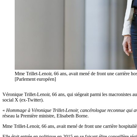
Mme Trillet-Lenoir, 66 ans, avait mené de front une carrière ho
[Parlement européen]
Véronique Trillet-Lenoir, 66 ans, qui siégeait parmi les macronistes 
social X (ex-Twitter).
«
Hommage à Véronique Trillet-Lenoir, cancérologue reconnue qui av
réseau la Première ministre, Elisabeth Borne.
Mme Trillet-Lenoir, 66 ans, avait mené de front une carrière hospital
Elle était entrée en politique en 2015 en se faisant élire conseillère