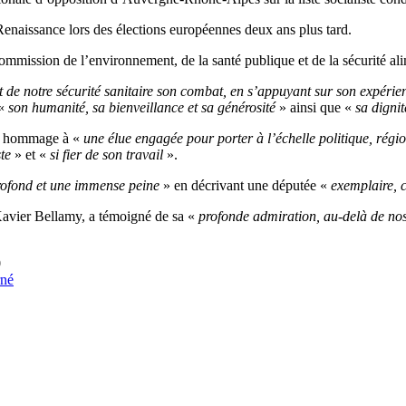
Renaissance lors des élections européennes deux ans plus tard.
commission de l’environnement, de la santé publique et de la sécurité ali
 de notre sécurité sanitaire son combat, en s’appuyant sur son expérienc
 «
son humanité, sa bienveillance et sa générosité
» ainsi que «
sa digni
du hommage à «
une élue engagée pour porter à l’échelle politique, régio
ste
» et «
si fier de son travail
».
rofond et une immense peine
» en décrivant une députée «
exemplaire, 
Xavier Bellamy, a témoigné de sa «
profonde admiration, au-delà de nos
0
rné