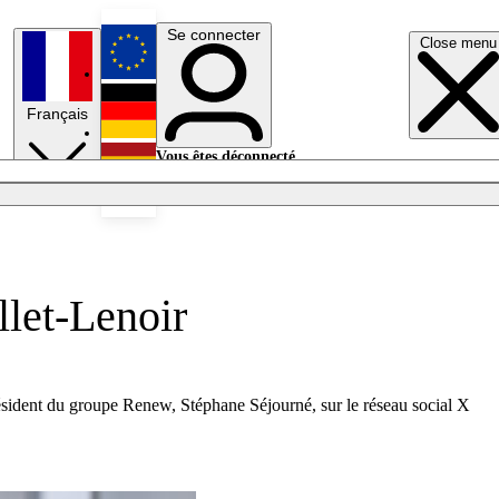
Se connecter
Close menu
English
Français
Deutsch
Vous êtes déconnecté.
Se connecter
Español
Lumières éteintes
llet-Lenoir
résident du groupe Renew, Stéphane Séjourné, sur le réseau social X