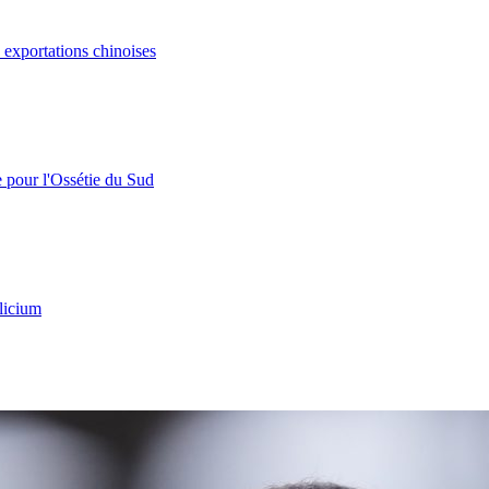
s exportations chinoises
e pour l'Ossétie du Sud
licium