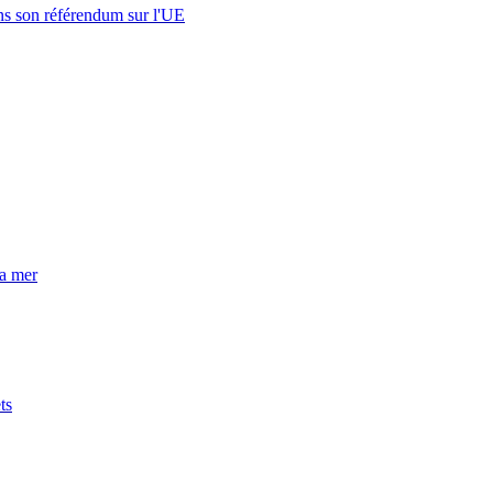
s son référendum sur l'UE
la mer
ts