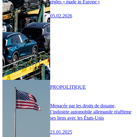
règles « made in Europe »
05.02.2026
PRO
POLITIQUE
Menacée par les droits de douane,
l’industrie automobile allemande réaffirme
ses liens avec les États-Unis
21.01.2025