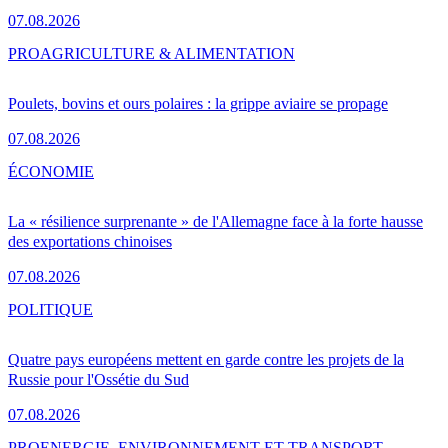
07.08.2026
PRO
AGRICULTURE & ALIMENTATION
Poulets, bovins et ours polaires : la grippe aviaire se propage
07.08.2026
ÉCONOMIE
La « résilience surprenante » de l'Allemagne face à la forte hausse
des exportations chinoises
07.08.2026
POLITIQUE
Quatre pays européens mettent en garde contre les projets de la
Russie pour l'Ossétie du Sud
07.08.2026
PRO
ENERGIE, ENVIRONNEMENT ET TRANSPORT