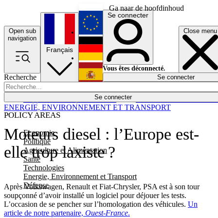
Ga naar de hoofdinhoud
Se connecter
Open sub
Close menu
English
navigation
Français
Deutsch
Vous êtes déconnecté.
Recherche
Se connecter
Español
Lumières éteintes
Se connecter
Rapporteur
Politique
Économie
Newsletters
Evénements
Em
ENERGIE, ENVIRONNEMENT ET TRANSPORT
POLICY AREAS
Moteurs diesel : l’Europe est-
Economie
Politique
elle trop laxiste ?
Agriculture et Alimentation
Santé
Technologies
Energie, Environnement et Transport
Défense
Après Volkswagen, Renault et Fiat-Chrysler, PSA est à son tour
soupçonné d’avoir installé un logiciel pour déjouer les tests.
L’occasion de se pencher sur l’homologation des véhicules.
Un
article de notre partenaire,
Ouest-France
.