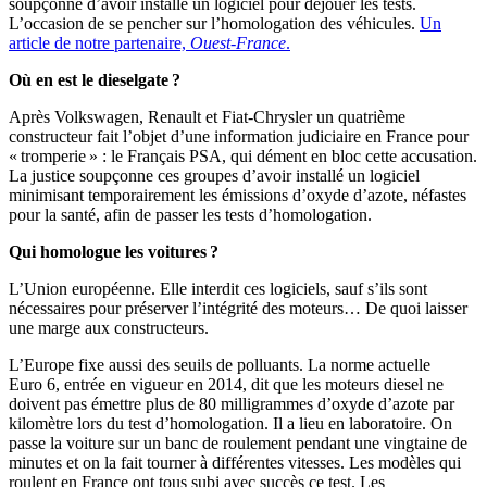
soupçonné d’avoir installé un logiciel pour déjouer les tests.
L’occasion de se pencher sur l’homologation des véhicules.
Un
article de notre partenaire,
Ouest-France
.
Où en est le dieselgate ?
Après Volkswagen, Renault et Fiat-Chrysler un quatrième
constructeur fait l’objet d’une information judiciaire en France pour
« tromperie » : le Français PSA, qui dément en bloc cette accusation.
La justice soupçonne ces groupes d’avoir installé un logiciel
minimisant temporairement les émissions d’oxyde d’azote, néfastes
pour la santé, afin de passer les tests d’homologation.
Qui homologue les voitures ?
L’Union européenne. Elle interdit ces logiciels, sauf s’ils sont
nécessaires pour préserver l’intégrité des moteurs… De quoi laisser
une marge aux constructeurs.
L’Europe fixe aussi des seuils de polluants. La norme actuelle
Euro 6, entrée en vigueur en 2014, dit que les moteurs diesel ne
doivent pas émettre plus de 80 milligrammes d’oxyde d’azote par
kilomètre lors du test d’homologation. Il a lieu en laboratoire. On
passe la voiture sur un banc de roulement pendant une vingtaine de
minutes et on la fait tourner à différentes vitesses. Les modèles qui
roulent en France ont tous subi avec succès ce test. Les