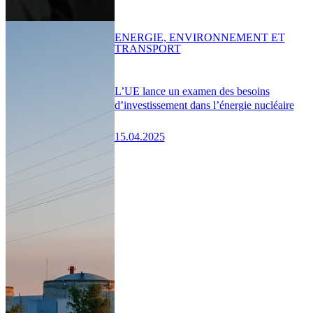
ENERGIE, ENVIRONNEMENT ET
TRANSPORT
L’UE lance un examen des besoins
d’investissement dans l’énergie nucléaire
15.04.2025