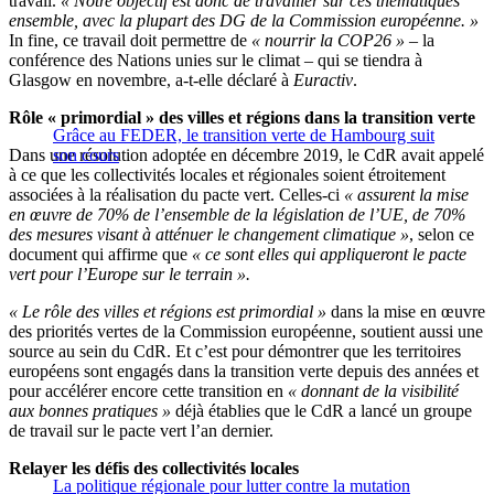
travail.
« Notre objectif est donc de travailler sur ces thématiques
ensemble, avec la plupart des DG de la Commission européenne. »
In fine, ce travail doit permettre de
« nourrir la COP26 »
– la
conférence des Nations unies sur le climat – qui se tiendra à
Glasgow en novembre, a-t-elle déclaré à
Euractiv
.
Rôle « primordial » des villes et régions dans la transition verte
Grâce au FEDER, le transition verte de Hambourg suit
Dans une résolution adoptée en décembre 2019, le CdR avait appelé
son cours
à ce que les collectivités locales et régionales soient étroitement
associées à la réalisation du pacte vert. Celles-ci
« assurent la mise
en œuvre de 70% de l’ensemble de la législation de l’UE, de 70%
des mesures visant à atténuer le changement climatique »
, selon ce
document qui affirme que
« ce sont elles qui appliqueront le pacte
vert pour l’Europe sur le terrain ».
« Le rôle des villes et régions est primordial »
dans la mise en œuvre
des priorités vertes de la Commission européenne, soutient aussi une
source au sein du CdR. Et c’est pour démontrer que les territoires
européens sont engagés dans la transition verte depuis des années et
pour accélérer encore cette transition en
« donnant de la visibilité
aux bonnes pratiques »
déjà établies que le CdR a lancé un groupe
de travail sur le pacte vert l’an dernier.
Relayer les défis des collectivités locales
La politique régionale pour lutter contre la mutation