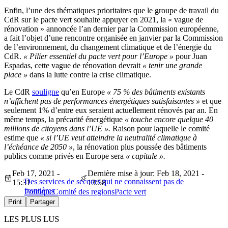
Enfin, l’une des thématiques prioritaires que le groupe de travail du
CdR sur le pacte vert souhaite appuyer en 2021, la « vague de
rénovation » annoncée l’an dernier par la Commission européenne,
a fait l’objet d’une rencontre organisée en janvier par la Commission
de l’environnement, du changement climatique et de l’énergie du
CdR.
« Pilier essentiel du pacte vert pour l’Europe »
pour Juan
Espadas, cette vague de rénovation devrait
« tenir une grande
place »
dans la lutte contre la crise climatique.
Le CdR
souligne
qu’en Europe
« 75 % des bâtiments existants
n’affichent pas de performances énergétiques satisfaisantes »
et que
seulement 1% d’entre eux seraient actuellement rénovés par an. En
même temps, la précarité énergétique
« touche encore quelque 40
millions de citoyens dans l’UE ».
Raison pour laquelle le comité
estime que
« si l’UE veut atteindre la neutralité climatique à
l’échéance de 2050 »
, la rénovation plus poussée des bâtiments
publics comme privés en Europe sera
« capitale ».
Feb 17, 2021 -
Dernière mise à jour: Feb 18, 2021 -
Des services de secours qui ne connaissent pas de
15:31
13:58
frontières
Politique
Comité des regions
Pacte vert
Print
Partager
LES PLUS LUS