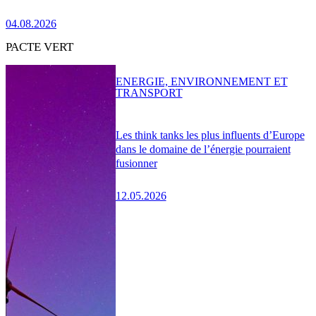
04.08.2026
PACTE VERT
ENERGIE, ENVIRONNEMENT ET
TRANSPORT
Les think tanks les plus influents d’Europe
dans le domaine de l’énergie pourraient
fusionner
12.05.2026