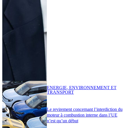
ENERGIE, ENVIRONNEMENT ET
TRANSPORT
Le revirement concernant l’interdiction du
moteur à combustion interne dans l’UE
n’est qu’un début