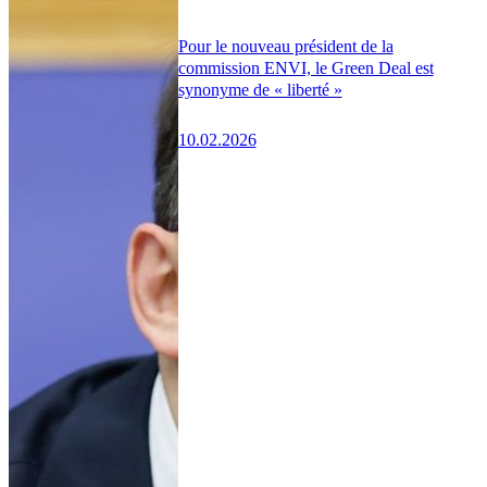
Pour le nouveau président de la
commission ENVI, le Green Deal est
synonyme de « liberté »
10.02.2026