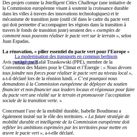
Des projets comme la
Intelligent Cities Challenge
(une initiative de
la Commission européenne visant à soutenir la croissance durable
dans les villes à travers des innovations technologiques) et le
mécanisme de transition juste (outil clé dans le cadre du pacte vert
qui doit permettre d’accompagner les régions dans la transition à
travers le fonds de transition juste) seraient des
« exemples de
comment nous pouvons réaliser le pacte vert sur le terrain »
, selon
Juan Espadas.
La rénovation, « pilier essentiel du pacte vert pour l’Europe »
La modernisation des transports en commun berlinois
Avis partagé par Rafał Trzaskowski (PPE), membre de la
va bon train
Convention des Maires pour le Climat et l’Énergie :
« Nous devons
tous joindre nos forces pour réaliser le pacte vert au niveau local »
,
a-t-il déclaré lors de la réunion lundi.
« C’est pourquoi nous
demandons à la Commission européenne de déployer du soutien
financier et non-financier aux leaders locaux et régionaux pour faire
du pacte vert une réalité sur le terrain et promouvoir l’acceptation
sociale de la transition verte. »
Concernant l’axe de la mobilité durable, Isabelle Boudineau a
également insisté sur le rôle des territoires.
« La future stratégie de
mobilité durable et intelligente de la Commission européenne doit
refléter les ambitions exprimées par les territoires pour mettre en
œuvre le pacte vert »
, a-t-elle déclaré.