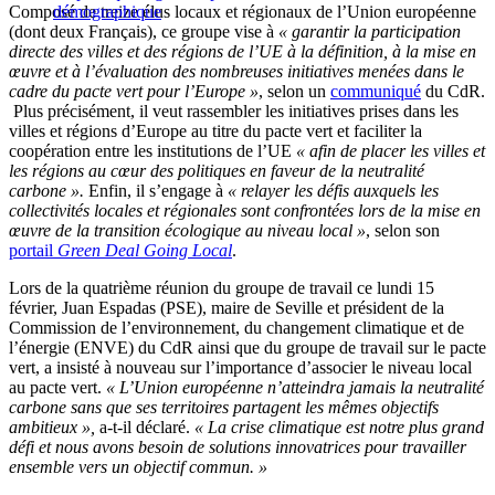
Composé de treize élus locaux et régionaux de l’Union européenne
démographique
(dont deux Français), ce groupe vise à
« garantir la participation
directe des villes et des régions de l’UE à la définition, à la mise en
œuvre et à l’évaluation des nombreuses initiatives menées dans le
cadre du pacte vert pour l’Europe »
, selon un
communiqué
du CdR.
Plus précisément, il veut rassembler les initiatives prises dans les
villes et régions d’Europe au titre du pacte vert et faciliter la
coopération entre les institutions de l’UE
« afin de placer les villes et
les régions au cœur des politiques en faveur de la neutralité
carbone ».
Enfin, il s’engage à
« relayer les défis auxquels les
collectivités locales et régionales sont confrontées lors de la mise en
œuvre de la transition écologique au niveau local »
, selon son
portail
Green Deal Going Local
.
Lors de la quatrième réunion du groupe de travail ce lundi 15
février, Juan Espadas (PSE), maire de Seville et président de la
Commission de l’environnement, du changement climatique et de
l’énergie (ENVE) du CdR ainsi que du groupe de travail sur le pacte
vert, a insisté à nouveau sur l’importance d’associer le niveau local
au pacte vert.
« L’Union européenne n’atteindra jamais la neutralité
carbone sans que ses territoires partagent les mêmes objectifs
ambitieux »,
a-t-il déclaré.
« La crise climatique est notre plus grand
défi et nous avons besoin de solutions innovatrices pour travailler
ensemble vers un objectif commun. »