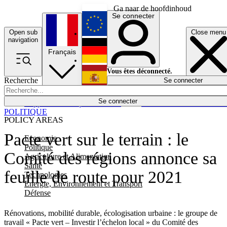
Ga naar de hoofdinhoud
Se connecter
Open sub
Close menu
English
navigation
Français
Deutsch
Vous êtes déconnecté.
Recherche
Se connecter
Español
Lumières éteintes
Se connecter
Rapporteur
Politique
Économie
Newsletters
Evénements
Em
POLITIQUE
POLICY AREAS
Pacte vert sur le terrain : le
Economie
Politique
Comité des régions annonce sa
Agriculture et Alimentation
Santé
feuille de route pour 2021
Technologies
Energie, Environnement et Transport
Défense
Rénovations, mobilité durable, écologisation urbaine : le groupe de
travail « Pacte vert – Investir l’échelon local » du Comité des