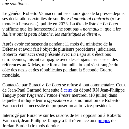
une solution »
.
Le général Roberto Vannacci fait les choux gras de la presse depuis
ses déclarations extraites de son livre
Il mondo al contrario
(« Le
monde à l’envers »), publié en 2023. La tête de liste de
La Lega
y affirme que les homosexuels ne sont pas
« normaux »
, que
« les
Italiens ont la peau blanche, les statistiques le disent ».
Après avoir été suspendu pendant 11 mois du ministère de la
Défense et avoir fait l’objet de plusieurs procédures judiciaires,
Roberto Vannacci s’est présenté avec
La Lega
aux élections
européennes, faisant campagne avec des slogans fascistes et des
références au X Mas, une formation militaire qui s’est rangée du
côté des nazis et des républicains pendant la Seconde Guerre
mondiale.
Contactée par Euractiv,
La Lega
se refuse à tout commentaire. Ceux
de Jean-Paul Garraud font suite à
ceux
du député RN Jean-Philippe
Tanguy pour l’
Agence France-Presse
mercredi (10 juillet) dans
laquelle il indique leur
« opposition »
à la nomination de Roberto
Vannacci et la nécessité de proposer un autre vice-président.
Interrogé par Euractiv sur les raisons de leur opposition à Roberto
Vannacci, Jean-Philippe Tanguy a fait référence aux
propos
de
Jordan Bardella le mois dernier.