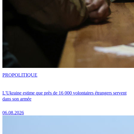
PRO
POLITIQUE
L'Ukraine estime que près de 16 000 volontaires étrangers servent
dans son armée
06.08.2026