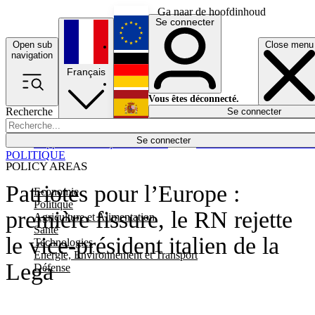
Ga naar de hoofdinhoud
Se connecter
Open sub
Close menu
English
navigation
Français
Deutsch
Vous êtes déconnecté.
Recherche
Se connecter
Español
Lumières éteintes
Se connecter
Rapporteur
Politique
Économie
Newsletters
Evénements
Em
POLITIQUE
POLICY AREAS
Patriotes pour l’Europe :
Economie
Politique
première fissure, le RN rejette
Agriculture et Alimentation
Santé
le vice-président italien de la
Technologies
Energie, Environnement et Transport
Lega
Défense