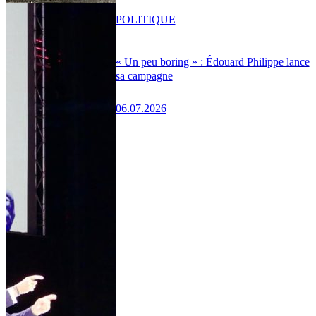
POLITIQUE
« Un peu boring » : Édouard Philippe lance
sa campagne
06.07.2026