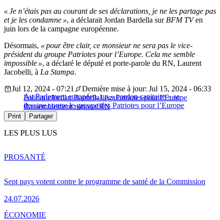
« Je n’étais pas au courant de ses déclarations, je ne les partage pas
et je les condamne »
, a déclarait Jordan Bardella sur
BFM TV
en
juin lors de la campagne européenne.
Désormais,
« pour être clair, ce monsieur ne sera pas le vice-
président du groupe Patriotes pour l’Europe. Cela me semble
impossible »
, a déclaré le député et porte-parole du RN, Laurent
Jacobelli, à
La Stampa
.
Jul 12, 2024 - 07:21
Dernière mise à jour: Jul 15, 2024 - 06:33
Au Parlement européen, un « cordon sanitaire » se
Politique
Jordan Bardella
Lega
Patriotes pour l’Europe
dessine contre le groupe des Patriotes pour l’Europe
Rassemblement national
RN
Print
Partager
LES PLUS LUS
PRO
SANTÉ
Sept pays votent contre le programme de santé de la Commission
24.07.2026
ÉCONOMIE