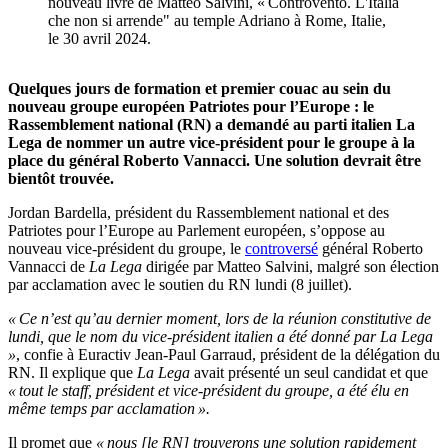
nouveau livre de Matteo Salvini, « Controvento. L'Italia
che non si arrende" au temple Adriano à Rome, Italie,
le 30 avril 2024.
Quelques jours de formation et premier couac au sein du
nouveau groupe européen Patriotes pour l’Europe : le
Rassemblement national (RN) a demandé au parti italien La
Lega de nommer un autre vice-président pour le groupe à la
place du général Roberto Vannacci. Une solution devrait être
bientôt trouvée.
Jordan Bardella, président du Rassemblement national et des
Patriotes pour l’Europe au Parlement européen, s’oppose au
nouveau vice-président du groupe, le
controversé
général Roberto
Vannacci de
La Lega
dirigée par Matteo Salvini, malgré son élection
par acclamation avec le soutien du RN lundi (8 juillet).
« Ce n’est qu’au dernier moment, lors de la réunion constitutive de
lundi, que le nom du vice-président italien a été donné par La Lega
»
, confie à Euractiv Jean-Paul Garraud, président de la délégation du
RN. Il explique que
La Lega
avait présenté un seul candidat et que
« tout le staff, président et vice-président du groupe, a été élu en
même temps par acclamation ».
Il promet que
« nous [le RN] trouverons une solution rapidement