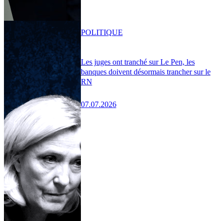
POLITIQUE
Les juges ont tranché sur Le Pen, les
banques doivent désormais trancher sur le
RN
07.07.2026