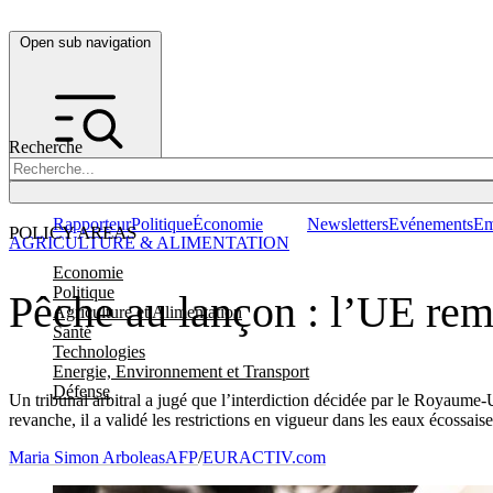
Open sub navigation
Recherche
Rapporteur
Politique
Économie
Newsletters
Evénements
Em
POLICY AREAS
AGRICULTURE & ALIMENTATION
Economie
Politique
Pêche au lançon : l’UE rem
Agriculture et Alimentation
Santé
Technologies
Energie, Environnement et Transport
Défense
Un tribunal arbitral a jugé que l’interdiction décidée par le Royaume
revanche, il a validé les restrictions en vigueur dans les eaux écossaise
Maria Simon Arboleas
AFP
/
EURACTIV.com