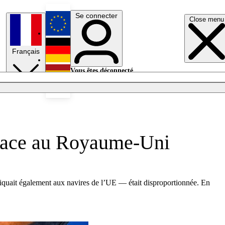
Se connecter
Close menu
English
Français
Deutsch
Vous êtes déconnecté.
Se connecter
Español
Lumières éteintes
e face au Royaume-Uni
liquait également aux navires de l’UE — était disproportionnée. En