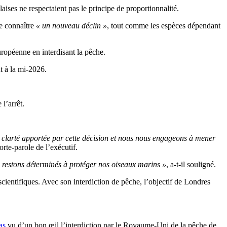
aises ne respectaient pas le principe de proportionnalité.
e connaître
« un nouveau déclin »
, tout comme les espèces dépendant
ropéenne en interdisant la pêche.
t à la mi-2026.
 l’arrêt.
clarté apportée par cette décision et nous nous engageons à mener
rte-parole de l’exécutif.
 restons déterminés à protéger nos oiseaux marins »
, a-t-il souligné.
scientifiques. Avec son interdiction de pêche, l’objectif de Londres
as
vu d’un bon œil l’interdiction par le Royaume-Uni de la pêche de