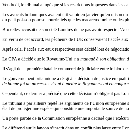
Vendredi, le tribunal a jugé que si les restrictions imposées dans les 
Les avocats britanniques avaient fait valoir en janvier qu’en raison d
du petit poisson pour se nourrir, tels que les macareux moine ou les p
Bruxelles accusait de son côté Londres de ne pas avoir respecté l’Ac
En vertu de cet accord, les pêcheurs de l’UE conservaient l’accès aux
Après cela, l’accès aux eaux respectives sera décidé lors de négociati
La CPA a décidé que le Royaume-Uni
« a manqué à son obligation d
Il s’agit de la première bataille commerciale judiciaire entre le bloc
Le gouvernement britannique a réagi à la décision de justice en qualif
de bonne foi un processus visant à mettre le Royaume-Uni en conformit
Cependant, ce dernier a précisé que cette décision n’obligeait pas Lon
Le tribunal a par ailleurs rejeté les arguments de l’Union européenne s
était de protéger une espèce qui constitue une importante source de no
Un porte-parole de la Commission européenne a déclaré que l’exécutif 
Le différend sur le lançon s’inscrit dans un conflit plus large entre L