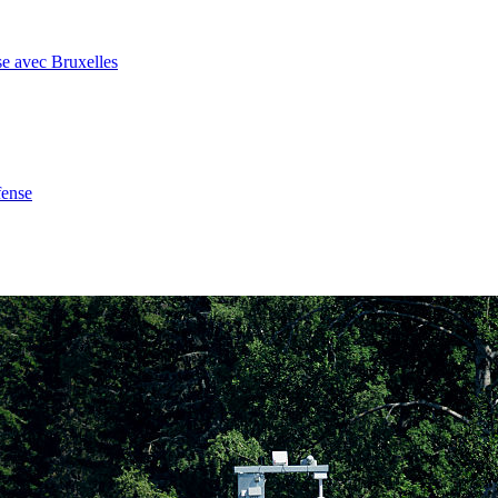
se avec Bruxelles
fense