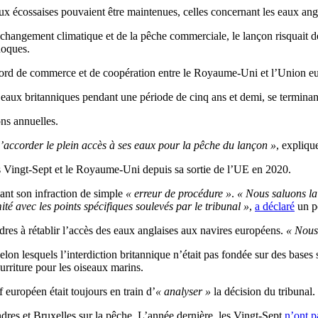
eaux écossaises pouvaient être maintenues, celles concernant les eaux angl
u changement climatique et de la pêche commerciale, le lançon risquait d
hoques.
cord de commerce et de coopération entre le Royaume-Uni et l’Union eu
 eaux britanniques pendant une période de cinq ans et demi, se terminan
ons annuelles.
’accorder le plein accès à ses eaux pour la pêche du lançon »
, explique
 des Vingt-Sept et le Royaume-Uni depuis sa sortie de l’UE en 2020.
iant son infraction de simple
« erreur de procédure »
.
« Nous saluons la 
é avec les points spécifiques soulevés par le tribunal »
,
a déclaré
un po
dres à rétablir l’accès des eaux anglaises aux navires européens.
« Nous
elon lesquels l’interdiction britannique n’était pas fondée sur des bases 
urriture pour les oiseaux marins.
européen était toujours en train d’
« analyser »
la décision du tribunal.
ondres et Bruxelles sur la pêche. L’année dernière, les Vingt-Sept
n’ont p